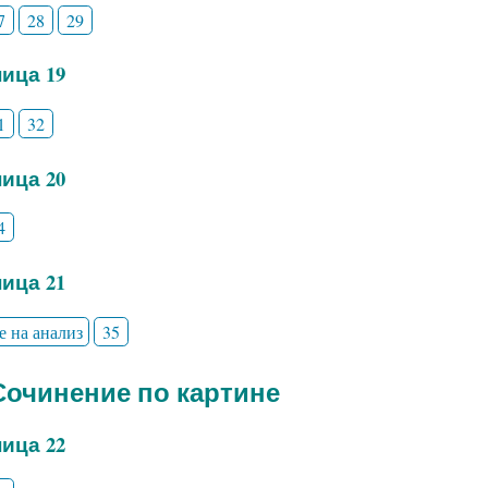
7
28
29
ица 19
1
32
ица 20
4
ица 21
е на анализ
35
 Сочинение по картине
ица 22