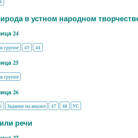
8
рирода в устном народном творчеств
ица 24
 в группе
43
44
ица 25
 в группе
ица 26
6
Задание на анализ
47
48
УС
тили речи
ица 27