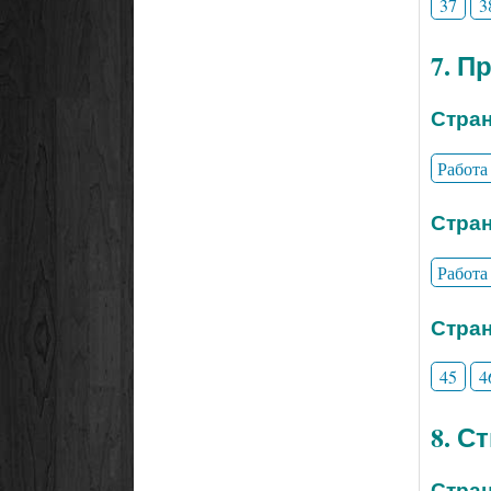
37
3
7. П
Стран
Работа
Стран
Работа
Стран
45
4
8. С
Стран