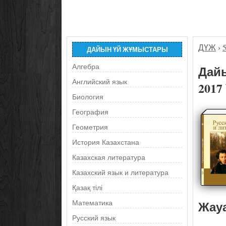
ДҮЖ
›
ДАЙЫН ҮЙ ЖҰМЫСТАРЫ
Алгебра
Дайы
Английский язык
2017
Биология
География
Геометрия
История Казахстана
Казахская литература
Казахский язык и литература
Қазақ тілі
Жау
Математика
Русский язык