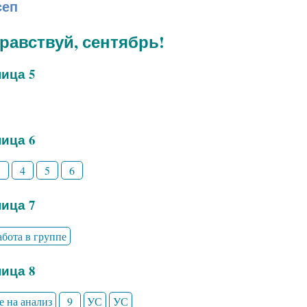
сеп
дравствуй, сентябрь!
ица 5
ица 6
3
4
5
6
ица 7
абота в группе
ица 8
е на анализ
9
УС
УС