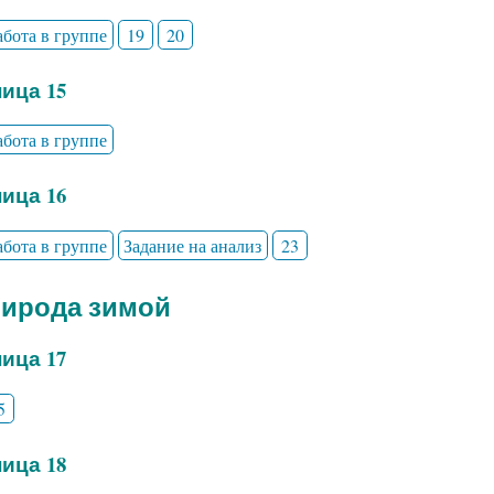
абота в группе
19
20
ица 15
абота в группе
ица 16
абота в группе
Задание на анализ
23
рирода зимой
ица 17
5
ица 18