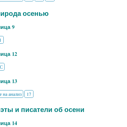
рирода осенью
ица 9
1
ица 12
С
ица 13
е на анализ
17
оэты и писатели об осени
ица 14