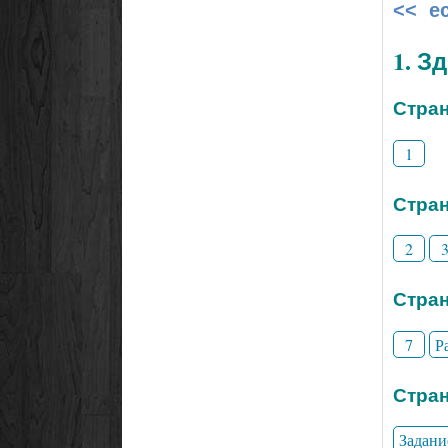
<< е
1. З
Стран
1
Стран
2
Стран
7
Р
Стран
Задани