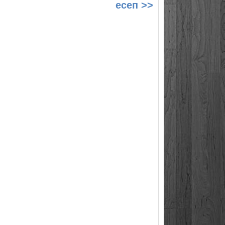
есеп >>