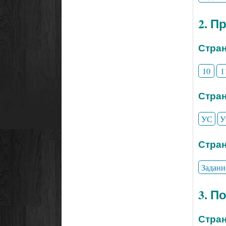
2. П
Стран
10
1
Стран
УС
У
Стран
Задани
3. П
Стран