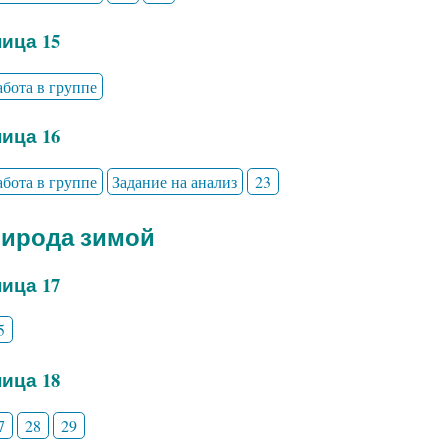
ица 15
абота в группе
ица 16
абота в группе
Задание на анализ
23
рирода зимой
ица 17
5
ица 18
7
28
29