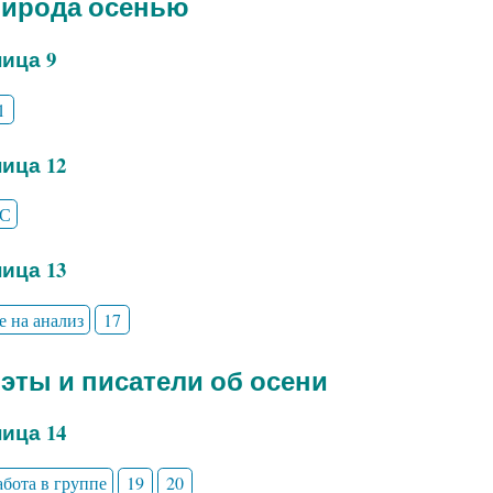
рирода осенью
ица 9
1
ица 12
С
ица 13
е на анализ
17
оэты и писатели об осени
ица 14
абота в группе
19
20