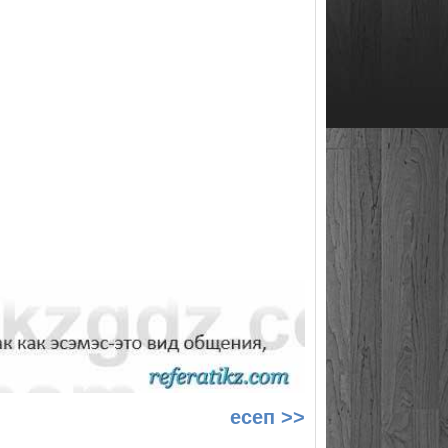
есеп >>