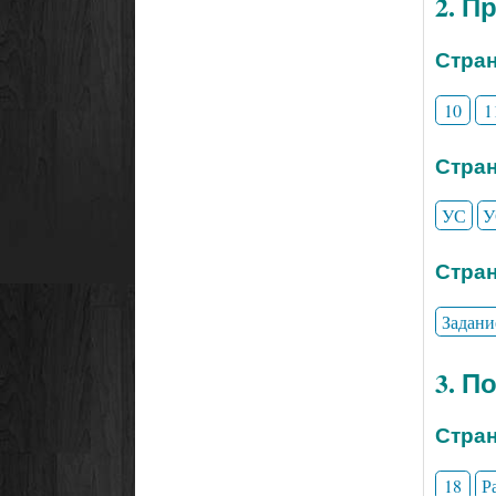
2. П
Стран
10
1
Стран
УС
У
Стран
Задани
3. П
Стран
18
Р