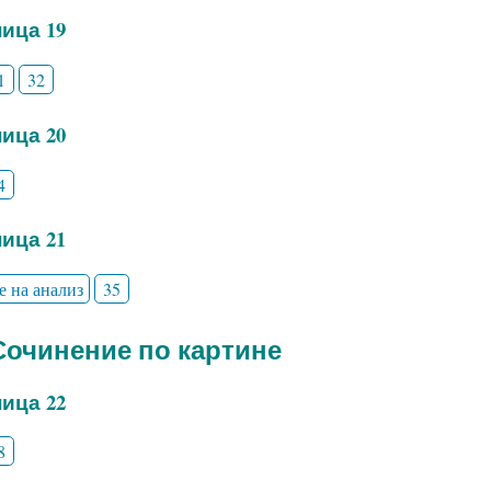
ица 19
1
32
ица 20
4
ица 21
е на анализ
35
 Сочинение по картине
ица 22
8