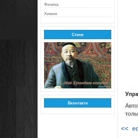
Физика
Химия
Стихи
Вконтакте
<< е