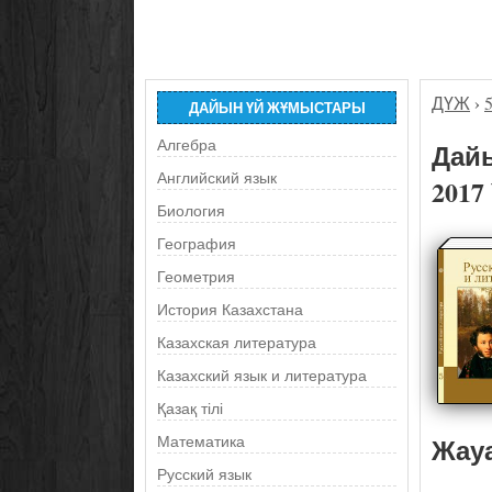
ДҮЖ
›
ДАЙЫН ҮЙ ЖҰМЫСТАРЫ
Алгебра
Дайы
Английский язык
2017
Биология
География
Геометрия
История Казахстана
Казахская литература
Казахский язык и литература
Қазақ тілі
Жау
Математика
Русский язык