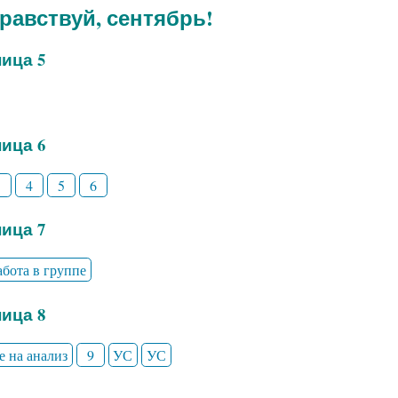
дравствуй, сентябрь!
ица 5
ица 6
3
4
5
6
ица 7
абота в группе
ица 8
е на анализ
9
УС
УС