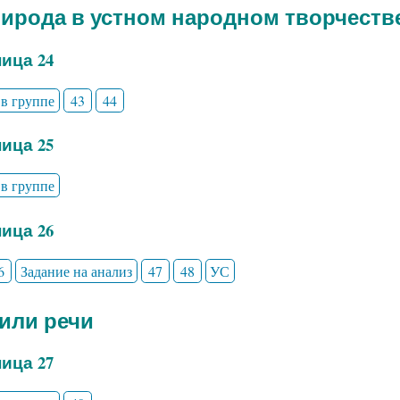
рирода в устном народном творчеств
ица 24
 в группе
43
44
ица 25
 в группе
ица 26
6
Задание на анализ
47
48
УС
тили речи
ица 27