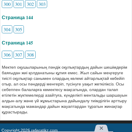
300
301
302
303
Страница 144
304
305
Страница 145
306
307
308
Мектеп оқушыларының пәндік оқулықтардың дайын шешімдерім
баяғыдан жиі қолданатыны құпия емес. Жыл сайын меңгеруге
тиісті оқулықтар санымен олардың көлемі айтарлықтай көбейіп
отыр, ал осы пәндерді менгеріп, түсінуге уақыт жеткіліксіз. Осы
себеппен балаларға көмектесу мақсатында, олардан талап
етілетін жүктемелерді азайтуға, күнделікті ментальды шаршауын
алдын-алу және үй жұмыстарына дайындалу тиімділігін арттыру
мақсатында мамандар дайын жауаптардан тұратын жинақтар
құрастырады.
Copyright 2026 referatikz.com