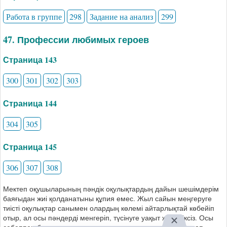
Работа в группе
298
Задание на анализ
299
47. Профессии любимых героев
Страница 143
300
301
302
303
Страница 144
304
305
Страница 145
306
307
308
Мектеп оқушыларының пәндік оқулықтардың дайын шешімдерім
баяғыдан жиі қолданатыны құпия емес. Жыл сайын меңгеруге
тиісті оқулықтар санымен олардың көлемі айтарлықтай көбейіп
отыр, ал осы пәндерді менгеріп, түсінуге уақыт жеткіліксіз. Осы