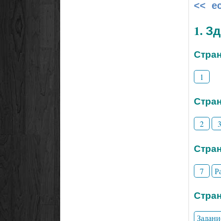
<< е
1. З
Стран
1
Стран
2
Стран
7
Р
Стран
Задани