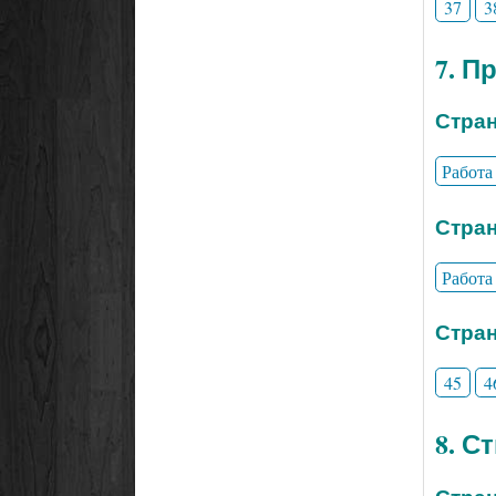
37
3
7. П
Стран
Работа
Стран
Работа
Стран
45
4
8. С