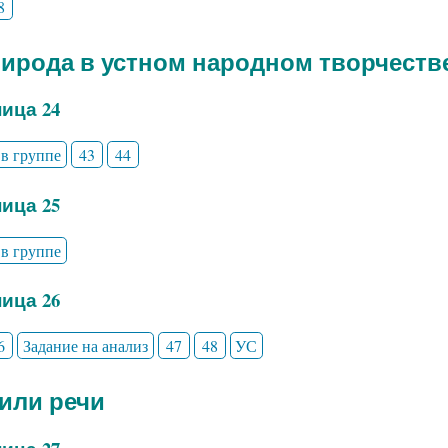
8
рирода в устном народном творчеств
ица 24
 в группе
43
44
ица 25
 в группе
ица 26
6
Задание на анализ
47
48
УС
тили речи