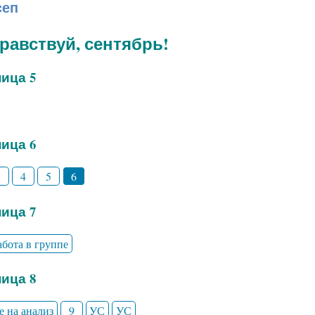
сеп
дравствуй, сентябрь!
ица 5
ица 6
3
4
5
6
ица 7
абота в группе
ица 8
е на анализ
9
УС
УС