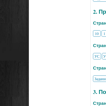
2. П
Стран
10
1
Стран
УС
У
Стран
Задани
3. П
Стран