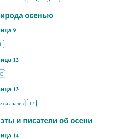
рирода осенью
ица 9
1
ица 12
С
ица 13
е на анализ
17
оэты и писатели об осени
ица 14