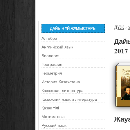
ДҮЖ
›
ДАЙЫН ҮЙ ЖҰМЫСТАРЫ
Алгебра
Дайы
Английский язык
2017
Биология
География
Геометрия
История Казахстана
Казахская литература
Казахский язык и литература
Қазақ тілі
Жау
Математика
Русский язык