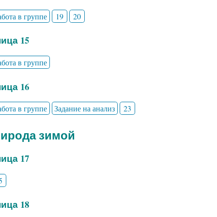
абота в группе
19
20
ица 15
абота в группе
ица 16
абота в группе
Задание на анализ
23
рирода зимой
ица 17
5
ица 18