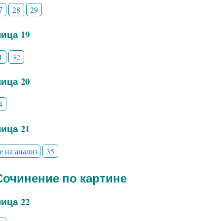
7
28
29
ица 19
1
32
ица 20
4
ица 21
е на анализ
35
 Сочинение по картине
ица 22