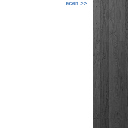
есеп >>