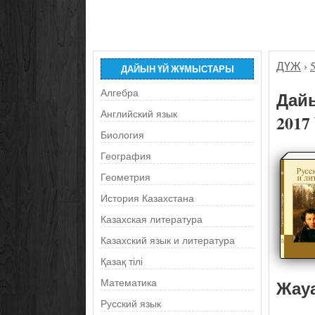
ДҮЖ
›
ДАЙЫН ҮЙ ЖҰМЫСТАРЫ
Алгебра
Дайы
Английский язык
2017
Биология
География
Геометрия
История Казахстана
Казахская литература
Казахский язык и литература
Қазақ тілі
Жау
Математика
Русский язык