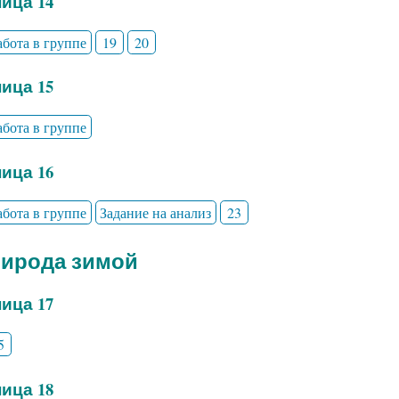
ица 14
абота в группе
19
20
ица 15
абота в группе
ица 16
абота в группе
Задание на анализ
23
рирода зимой
ица 17
5
ица 18