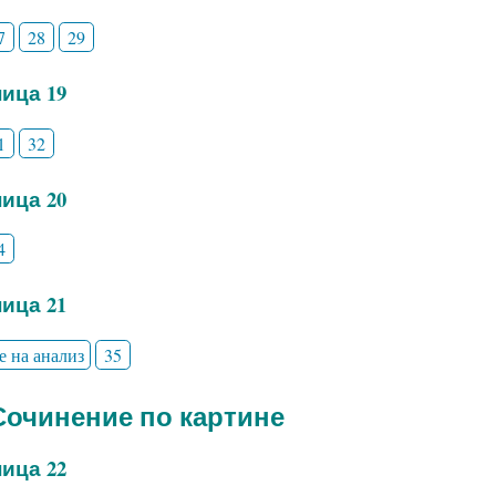
7
28
29
ица 19
1
32
ица 20
4
ица 21
е на анализ
35
 Сочинение по картине
ица 22