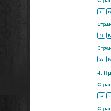
Стран
18
Р
Стран
21
Р
Стран
22
Р
4. П
Стран
24
2
Стран