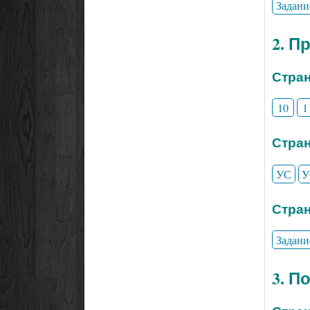
Задани
2. П
Стран
10
1
Стран
УС
У
Стран
Задани
3. П