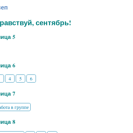
сеп
дравствуй, сентябрь!
ица 5
ица 6
3
4
5
6
ица 7
абота в группе
ица 8