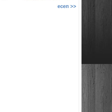
есеп >>