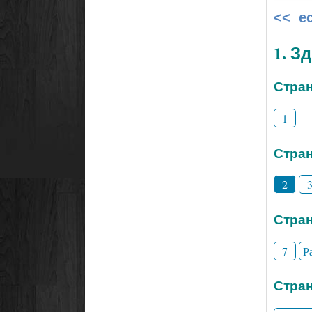
<< е
1. З
Стран
1
Стран
2
Стран
7
Р
Стран