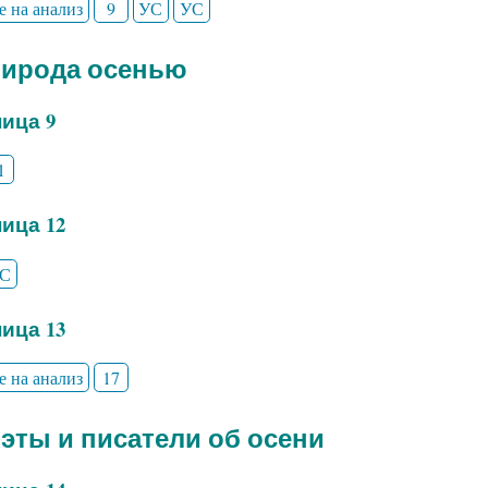
е на анализ
9
УС
УС
рирода осенью
ица 9
1
ица 12
С
ица 13
е на анализ
17
оэты и писатели об осени