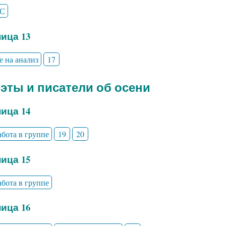
С
ица 13
е на анализ
17
оэты и писатели об осени
ица 14
абота в группе
19
20
ица 15
абота в группе
ица 16