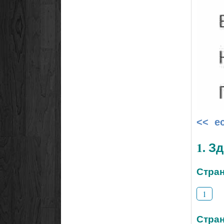
<< е
1. З
Стран
1
Стран