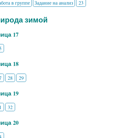
абота в группе
Задание на анализ
23
рирода зимой
ица 17
5
ица 18
7
28
29
ица 19
1
32
ица 20
4