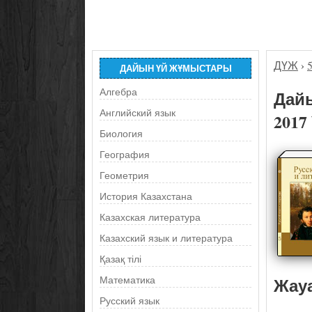
ДҮЖ
›
ДАЙЫН ҮЙ ЖҰМЫСТАРЫ
Алгебра
Дайы
Английский язык
2017
Биология
География
Геометрия
История Казахстана
Казахская литература
Казахский язык и литература
Қазақ тілі
Жау
Математика
Русский язык