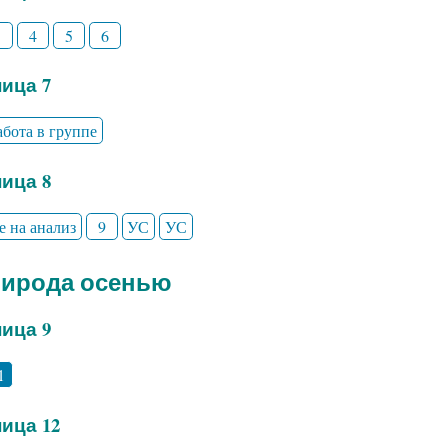
3
4
5
6
ица 7
абота в группе
ица 8
е на анализ
9
УС
УС
рирода осенью
ица 9
1
ица 12