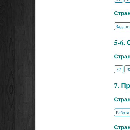
Стран
Задани
5-6.
Стран
37
3
7. П
Стран
Работа
Стран