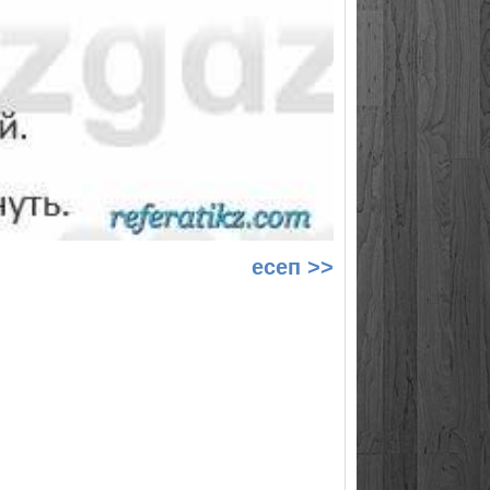
есеп >>