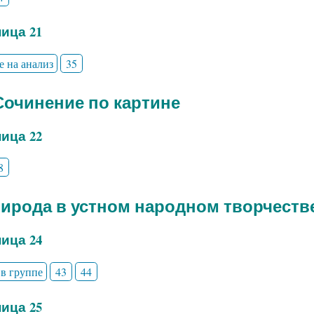
ица 21
е на анализ
35
 Сочинение по картине
ица 22
8
рирода в устном народном творчеств
ица 24
 в группе
43
44
ица 25