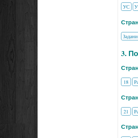
УС
У
Стран
Задани
3. П
Стран
18
Р
Стран
21
Р
Стран