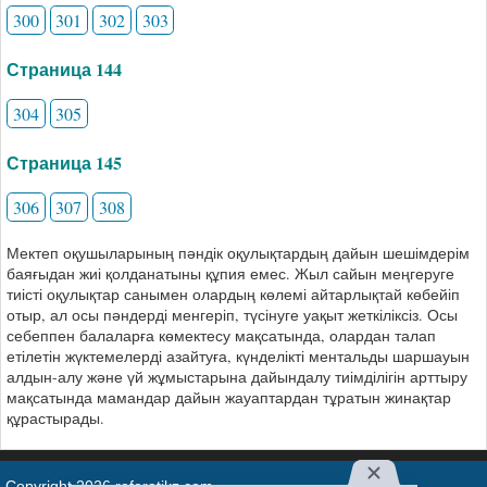
300
301
302
303
Страница 144
304
305
Страница 145
306
307
308
Мектеп оқушыларының пәндік оқулықтардың дайын шешімдерім
баяғыдан жиі қолданатыны құпия емес. Жыл сайын меңгеруге
тиісті оқулықтар санымен олардың көлемі айтарлықтай көбейіп
отыр, ал осы пәндерді менгеріп, түсінуге уақыт жеткіліксіз. Осы
себеппен балаларға көмектесу мақсатында, олардан талап
етілетін жүктемелерді азайтуға, күнделікті ментальды шаршауын
алдын-алу және үй жұмыстарына дайындалу тиімділігін арттыру
мақсатында мамандар дайын жауаптардан тұратын жинақтар
құрастырады.
Copyright 2026 referatikz.com