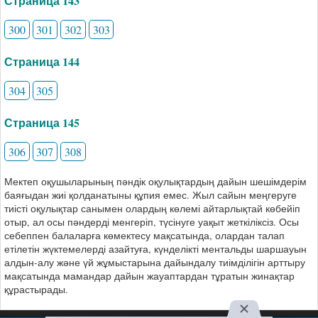
Страница 143
300
301
302
303
Страница 144
304
305
Страница 145
306
307
308
Мектеп оқушыларының пәндік оқулықтардың дайын шешімдерім
баяғыдан жиі қолданатыны құпия емес. Жыл сайын меңгеруге
тиісті оқулықтар санымен олардың көлемі айтарлықтай көбейіп
отыр, ал осы пәндерді менгеріп, түсінуге уақыт жеткіліксіз. Осы
себеппен балаларға көмектесу мақсатында, олардан талап
етілетін жүктемелерді азайтуға, күнделікті ментальды шаршауын
алдын-алу және үй жұмыстарына дайындалу тиімділігін арттыру
мақсатында мамандар дайын жауаптардан тұратын жинақтар
құрастырады.