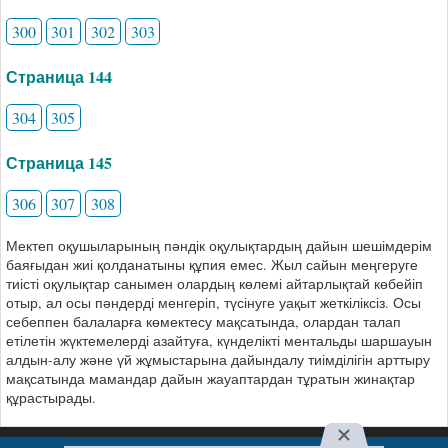
300
301
302
303
Страница 144
304
305
Страница 145
306
307
308
Мектеп оқушыларының пәндік оқулықтардың дайын шешімдерім
баяғыдан жиі қолданатыны құпия емес. Жыл сайын меңгеруге
тиісті оқулықтар санымен олардың көлемі айтарлықтай көбейіп
отыр, ал осы пәндерді менгеріп, түсінуге уақыт жеткіліксіз. Осы
себеппен балаларға көмектесу мақсатында, олардан талап
етілетін жүктемелерді азайтуға, күнделікті ментальды шаршауын
алдын-алу және үй жұмыстарына дайындалу тиімділігін арттыру
мақсатында мамандар дайын жауаптардан тұратын жинақтар
құрастырады.