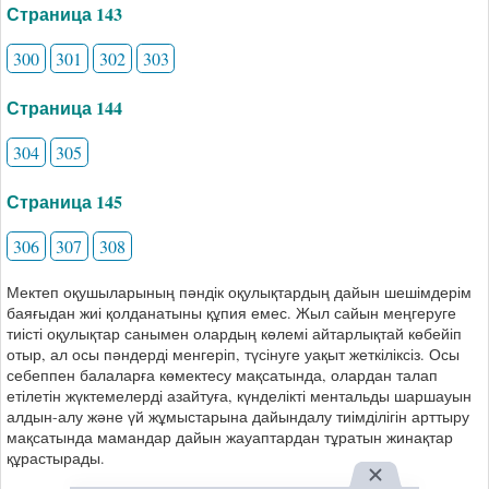
Страница 143
300
301
302
303
Страница 144
304
305
Страница 145
306
307
308
Мектеп оқушыларының пәндік оқулықтардың дайын шешімдерім
баяғыдан жиі қолданатыны құпия емес. Жыл сайын меңгеруге
тиісті оқулықтар санымен олардың көлемі айтарлықтай көбейіп
отыр, ал осы пәндерді менгеріп, түсінуге уақыт жеткіліксіз. Осы
себеппен балаларға көмектесу мақсатында, олардан талап
етілетін жүктемелерді азайтуға, күнделікті ментальды шаршауын
алдын-алу және үй жұмыстарына дайындалу тиімділігін арттыру
мақсатында мамандар дайын жауаптардан тұратын жинақтар
құрастырады.