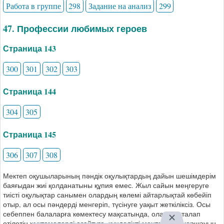
Работа в группе
298
Задание на анализ
299
47. Профессии любимых героев
Страница 143
300
301
302
303
Страница 144
304
305
Страница 145
306
307
308
Мектеп оқушыларының пәндік оқулықтардың дайын шешімдерім
баяғыдан жиі қолданатыны құпия емес. Жыл сайын меңгеруге
тиісті оқулықтар санымен олардың көлемі айтарлықтай көбейіп
отыр, ал осы пәндерді менгеріп, түсінуге уақыт жеткіліксіз. Осы
себеппен балаларға көмектесу мақсатында, олардан талап
етілетін жүктемелерді азайтуға, күнделікті ментальды шаршауын