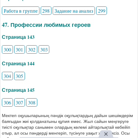
Работа в группе
298
Задание на анализ
299
47. Профессии любимых героев
Страница 143
300
301
302
303
Страница 144
304
305
Страница 145
306
307
308
Мектеп оқушыларының пәндік оқулықтардың дайын шешімдерім
баяғыдан жиі қолданатыны құпия емес. Жыл сайын меңгеруге
тиісті оқулықтар санымен олардың көлемі айтарлықтай көбейіп
отыр, ал осы пәндерді менгеріп, түсінуге уақыт жеткіліксіз. Осы