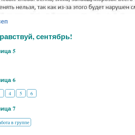
сеп
дравствуй, сентябрь!
ица 5
ица 6
3
4
5
6
ица 7
абота в группе