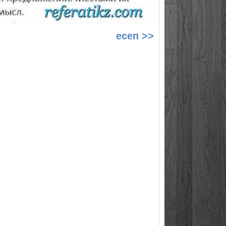
есеп >>