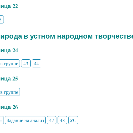
ица 22
8
рирода в устном народном творчеств
ица 24
 в группе
43
44
ица 25
 в группе
ица 26
6
Задание на анализ
47
48
УС