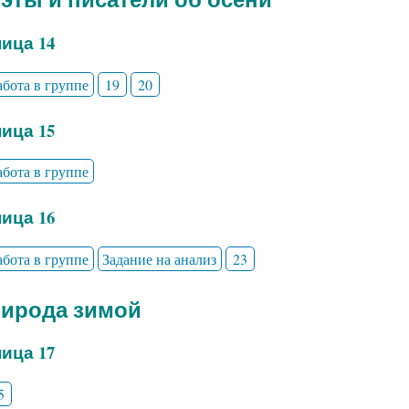
ица 14
абота в группе
19
20
ица 15
абота в группе
ица 16
абота в группе
Задание на анализ
23
рирода зимой
ица 17
5