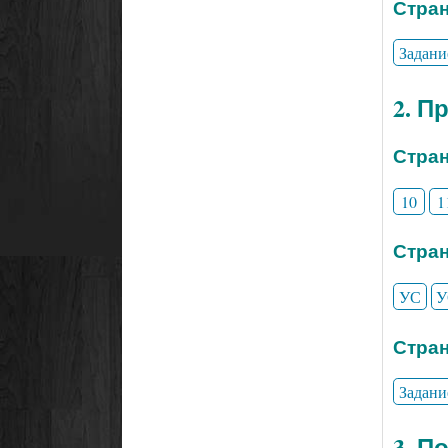
Стран
Задани
2. П
Стран
10
1
Стран
УС
У
Стран
Задани
3. П