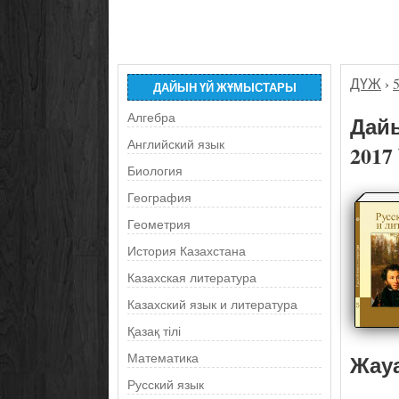
ДҮЖ
›
ДАЙЫН ҮЙ ЖҰМЫСТАРЫ
Алгебра
Дайы
Английский язык
2017
Биология
География
Геометрия
История Казахстана
Казахская литература
Казахский язык и литература
Қазақ тілі
Жау
Математика
Русский язык