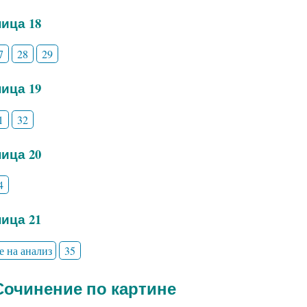
ица 18
7
28
29
ица 19
1
32
ица 20
4
ица 21
е на анализ
35
 Сочинение по картине