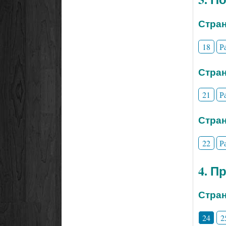
Стран
18
Р
Стран
21
Р
Стран
22
Р
4. П
Стран
24
2