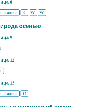
ица 8
е на анализ
9
УС
УС
рирода осенью
ица 9
1
ица 12
С
ица 13
е на анализ
17
оэты и писатели об осени