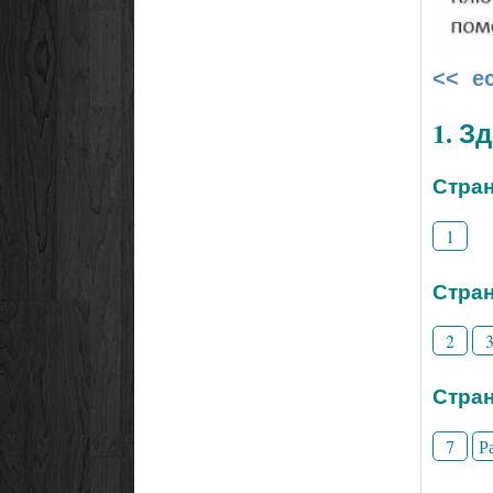
<< е
1. З
Стран
1
Стран
2
Стран
7
Р