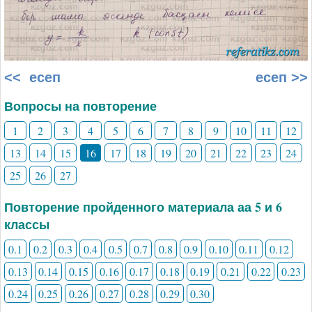
<< есеп
есеп >>
Вопросы на повторение
1
2
3
4
5
6
7
8
9
10
11
12
13
14
15
16
17
18
19
20
21
22
23
24
25
26
27
Повторение пройденного материала аа 5 и 6
классы
0.1
0.2
0.3
0.4
0.5
0.7
0.8
0.9
0.10
0.11
0.12
0.13
0.14
0.15
0.16
0.17
0.18
0.19
0.21
0.22
0.23
0.24
0.25
0.26
0.27
0.28
0.29
0.30