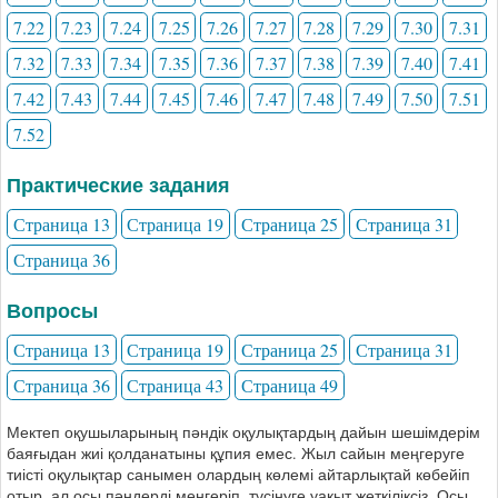
7.22
7.23
7.24
7.25
7.26
7.27
7.28
7.29
7.30
7.31
7.32
7.33
7.34
7.35
7.36
7.37
7.38
7.39
7.40
7.41
7.42
7.43
7.44
7.45
7.46
7.47
7.48
7.49
7.50
7.51
7.52
Практические задания
Страница 13
Страница 19
Страница 25
Страница 31
Страница 36
Вопросы
Страница 13
Страница 19
Страница 25
Страница 31
Страница 36
Страница 43
Страница 49
Мектеп оқушыларының пәндік оқулықтардың дайын шешімдерім
баяғыдан жиі қолданатыны құпия емес. Жыл сайын меңгеруге
тиісті оқулықтар санымен олардың көлемі айтарлықтай көбейіп
отыр, ал осы пәндерді менгеріп, түсінуге уақыт жеткіліксіз. Осы