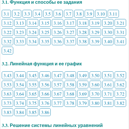
3.1. Функция и способы ее задания
3.1
3.2
3.3
3.4
3.5
3.6
3.7
3.8
3.9
3.10
3.11
3.12
3.13
3.14
3.15
3.16
3.17
3.18
3.19
3.20
3.21
3.22
3.23
3.24
3.25
3.26
3.27
3.28
3.29
3.30
3.31
3.32
3.33
3.34
3.35
3.36
3.37
3.38
3.39
3.40
3.41
3.42
3.2. Линейная функция и ее график
3.43
3.44
3.45
3.46
3.47
3.48
3.49
3.50
3.51
3.52
3.53
3.54
3.55
3.56
3.57
3.58
3.59
3.60
3.61
3.62
3.63
3.64
3.65
3.66
3.67
3.68
3.69
3.70
3.71
3.72
3.73
3.74
3.75
3.76
3.77
3.78
3.79
3.80
3.81
3.82
3.83
3.84
3.85
3.86
3.3. Решение системы линейных уравнений