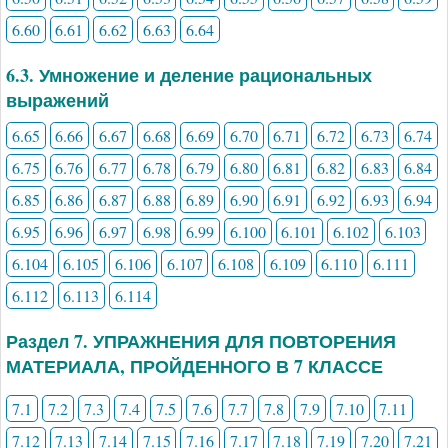
6.60
6.61
6.62
6.63
6.64
6.3. Умножение и деление рациональных
выражений
6.65
6.66
6.67
6.68
6.69
6.70
6.71
6.72
6.73
6.74
6.75
6.76
6.77
6.78
6.79
6.80
6.81
6.82
6.83
6.84
6.85
6.86
6.87
6.88
6.89
6.90
6.91
6.92
6.93
6.94
6.95
6.96
6.97
6.98
6.99
6.100
6.101
6.102
6.103
6.104
6.105
6.106
6.107
6.108
6.109
6.110
6.111
6.112
6.113
6.114
Раздел 7. УПРАЖНЕНИЯ ДЛЯ ПОВТОРЕНИЯ
МАТЕРИАЛА, ПРОЙДЕННОГО В 7 КЛАССЕ
7.1
7.2
7.3
7.4
7.5
7.6
7.7
7.8
7.9
7.10
7.11
7.12
7.13
7.14
7.15
7.16
7.17
7.18
7.19
7.20
7.21