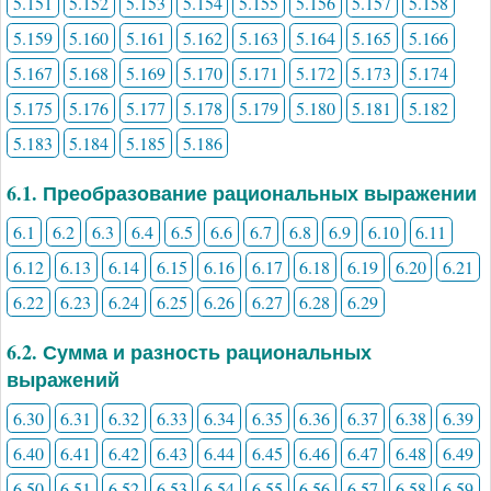
5.151
5.152
5.153
5.154
5.155
5.156
5.157
5.158
5.159
5.160
5.161
5.162
5.163
5.164
5.165
5.166
5.167
5.168
5.169
5.170
5.171
5.172
5.173
5.174
5.175
5.176
5.177
5.178
5.179
5.180
5.181
5.182
5.183
5.184
5.185
5.186
6.1. Преобразование рациональных выражении
6.1
6.2
6.3
6.4
6.5
6.6
6.7
6.8
6.9
6.10
6.11
6.12
6.13
6.14
6.15
6.16
6.17
6.18
6.19
6.20
6.21
6.22
6.23
6.24
6.25
6.26
6.27
6.28
6.29
6.2. Сумма и разность рациональных
выражений
6.30
6.31
6.32
6.33
6.34
6.35
6.36
6.37
6.38
6.39
6.40
6.41
6.42
6.43
6.44
6.45
6.46
6.47
6.48
6.49
6.50
6.51
6.52
6.53
6.54
6.55
6.56
6.57
6.58
6.59