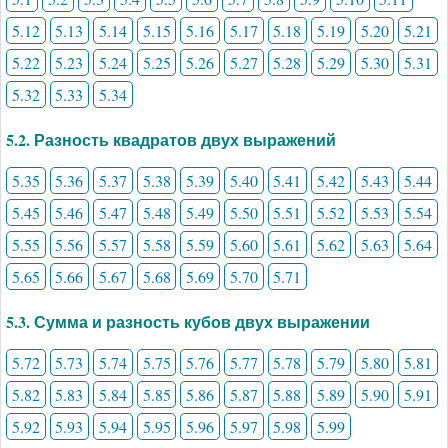
5.12
5.13
5.14
5.15
5.16
5.17
5.18
5.19
5.20
5.21
5.22
5.23
5.24
5.25
5.26
5.27
5.28
5.29
5.30
5.31
5.32
5.33
5.34
5.2. Разность квадратов двух выражений
5.35
5.36
5.37
5.38
5.39
5.40
5.41
5.42
5.43
5.44
5.45
5.46
5.47
5.48
5.49
5.50
5.51
5.52
5.53
5.54
5.55
5.56
5.57
5.58
5.59
5.60
5.61
5.62
5.63
5.64
5.65
5.66
5.67
5.68
5.69
5.70
5.71
5.3. Сумма и разность кубов двух выражении
5.72
5.73
5.74
5.75
5.76
5.77
5.78
5.79
5.80
5.81
5.82
5.83
5.84
5.85
5.86
5.87
5.88
5.89
5.90
5.91
5.92
5.93
5.94
5.95
5.96
5.97
5.98
5.99