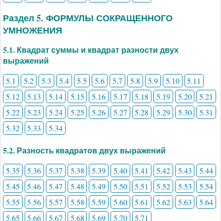
Раздел 5. ФОРМУЛЫ СОКРАЩЕННОГО
УМНОЖЕНИЯ
5.1. Квадрат суммы и квадрат разности двух
выражений
5.1
5.2
5.3
5.4
5.5
5.6
5.7
5.8
5.9
5.10
5.11
5.12
5.13
5.14
5.15
5.16
5.17
5.18
5.19
5.20
5.21
5.22
5.23
5.24
5.25
5.26
5.27
5.28
5.29
5.30
5.31
5.32
5.33
5.34
5.2. Разность квадратов двух выражений
5.35
5.36
5.37
5.38
5.39
5.40
5.41
5.42
5.43
5.44
5.45
5.46
5.47
5.48
5.49
5.50
5.51
5.52
5.53
5.54
5.55
5.56
5.57
5.58
5.59
5.60
5.61
5.62
5.63
5.64
5.65
5.66
5.67
5.68
5.69
5.70
5.71