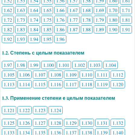
1.52
1.53
1.54
1.55
1.56
1.57
1.58
1.59
1.60
1.61
1.62
1.63
1.64
1.65
1.66
1.67
1.68
1.69
1.70
1.71
1.72
1.73
1.74
1.75
1.76
1.77
1.78
1.79
1.80
1.81
1.82
1.83
1.84
1.85
1.86
1.87
1.88
1.89
1.90
1.91
1.92
1.93
1.94
1.95
1.96
1.2. Степень с целым показателем
1.97
1.98
1.99
1.100
1.101
1.102
1.103
1.104
1.105
1.106
1.107
1.108
1.109
1.110
1.111
1.112
1.113
1.114
1.115
1.116
1.117
1.118
1.119
1.120
1.3. Применение степени е целым показателем
1.121
1.122
1.123
1.124
1.125
1.126
1.127
1.128
1.129
1.130
1.131
1.132
1.133
1.134
1.135
1.136
1.137
1.138
1.139
1.140