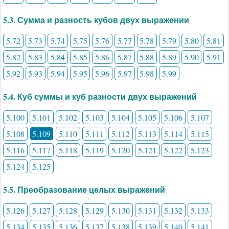
5.3. Сумма и разность кубов двух выражении
5.72
5.73
5.74
5.75
5.76
5.77
5.78
5.79
5.80
5.81
5.82
5.83
5.84
5.85
5.86
5.87
5.88
5.89
5.90
5.91
5.92
5.93
5.94
5.95
5.96
5.97
5.98
5.99
5.4. Куб суммы и куб разности двух выражений
5.100
5.101
5.102
5.103
5.104
5.105
5.106
5.107
5.108
5.109
5.110
5.111
5.112
5.113
5.114
5.115
5.116
5.117
5.118
5.119
5.120
5.121
5.122
5.123
5.124
5.125
5.5. Преобразование целых выражений
5.126
5.127
5.128
5.129
5.130
5.131
5.132
5.133
5.134
5.135
5.136
5.137
5.138
5.139
5.140
5.141