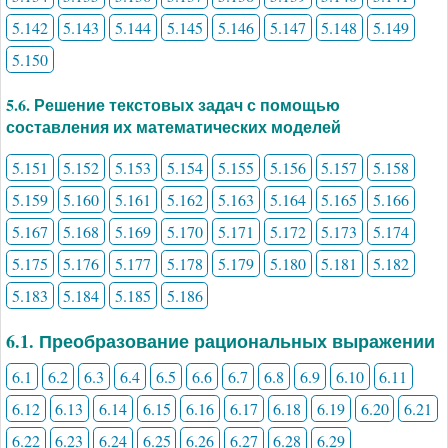
5.142
5.143
5.144
5.145
5.146
5.147
5.148
5.149
5.150
5.6. Решение текстовых задач с помощью
составления их математических моделей
5.151
5.152
5.153
5.154
5.155
5.156
5.157
5.158
5.159
5.160
5.161
5.162
5.163
5.164
5.165
5.166
5.167
5.168
5.169
5.170
5.171
5.172
5.173
5.174
5.175
5.176
5.177
5.178
5.179
5.180
5.181
5.182
5.183
5.184
5.185
5.186
6.1. Преобразование рациональных выражении
6.1
6.2
6.3
6.4
6.5
6.6
6.7
6.8
6.9
6.10
6.11
6.12
6.13
6.14
6.15
6.16
6.17
6.18
6.19
6.20
6.21
6.22
6.23
6.24
6.25
6.26
6.27
6.28
6.29