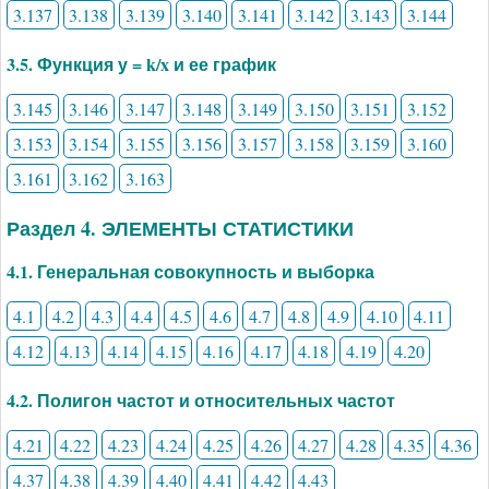
3.137
3.138
3.139
3.140
3.141
3.142
3.143
3.144
3.5. Функция у = k/x и ее график
3.145
3.146
3.147
3.148
3.149
3.150
3.151
3.152
3.153
3.154
3.155
3.156
3.157
3.158
3.159
3.160
3.161
3.162
3.163
Раздел 4. ЭЛЕМЕНТЫ СТАТИСТИКИ
4.1. Генеральная совокупность и выборка
4.1
4.2
4.3
4.4
4.5
4.6
4.7
4.8
4.9
4.10
4.11
4.12
4.13
4.14
4.15
4.16
4.17
4.18
4.19
4.20
4.2. Полигон частот и относительных частот
4.21
4.22
4.23
4.24
4.25
4.26
4.27
4.28
4.35
4.36
4.37
4.38
4.39
4.40
4.41
4.42
4.43