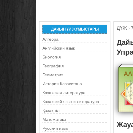
ДҮЖ
›
ДАЙЫН ҮЙ ЖҰМЫСТАРЫ
Алгебра
Дайы
Английский язык
Упра
Биология
География
Геометрия
История Казахстана
Казахская литература
Казахский язык и литература
Қазақ тілі
Математика
Жау
Русский язык