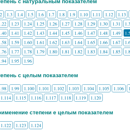
Степень с натуральным показателем
.2
1.3
1.4
1.5
1.6
1.7
1.8
1.9
1.10
1.11
1.12
1.13
1.22
1.23
1.24
1.25
1.26
1.27
1.28
1.29
1.30
1.31
1.
1.40
1.41
1.42
1.43
1.44
1.45
1.46
1.47
1.48
1.49
1.
1.58
1.59
1.60
1.61
1.62
1.63
1.64
1.65
1.66
1.67
1.
1.76
1.77
1.78
1.79
1.80
1.81
1.82
1.83
1.84
1.85
1.
1.94
1.95
1.96
Степень с целым показателем
1.98
1.99
1.100
1.101
1.102
1.103
1.104
1.105
1.106
1.114
1.115
1.116
1.117
1.118
1.119
1.120
Применение степени е целым показателем
1.122
1.123
1.124