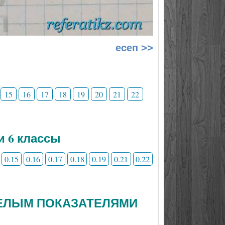
есеп >>
15
16
17
18
19
20
21
22
и 6 классы
0.15
0.16
0.17
0.18
0.19
0.21
0.22
 ЦЕЛЫМ ПОКАЗАТЕЛЯМИ