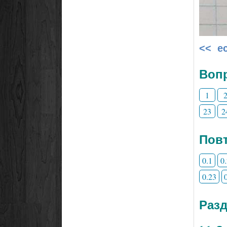
<< е
Воп
1
23
2
Повт
0.1
0
0.23
Раз