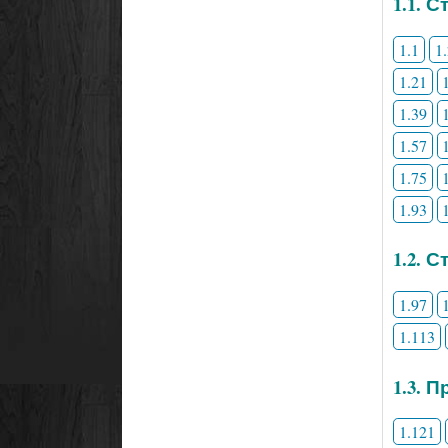
1.1. 
1.1
1
1.21
1.39
1.57
1.75
1.93
1.2. 
1.97
1.113
1.3. 
1.121