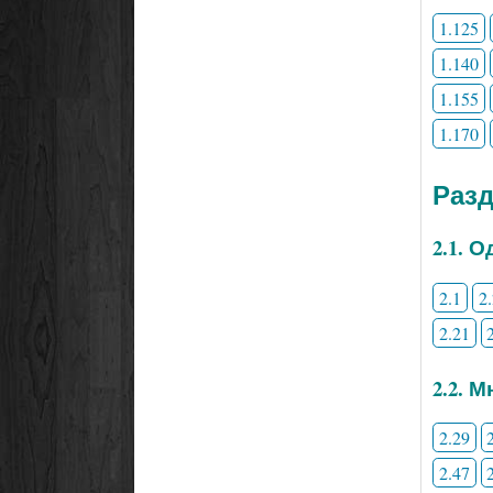
1.125
1.140
1.155
1.170
Раз
2.1. 
2.1
2
2.21
2.2. 
2.29
2.47