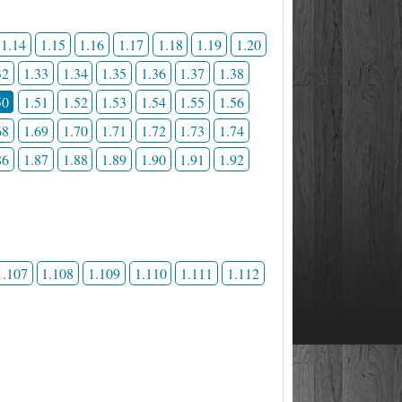
1.14
1.15
1.16
1.17
1.18
1.19
1.20
32
1.33
1.34
1.35
1.36
1.37
1.38
50
1.51
1.52
1.53
1.54
1.55
1.56
68
1.69
1.70
1.71
1.72
1.73
1.74
86
1.87
1.88
1.89
1.90
1.91
1.92
1.107
1.108
1.109
1.110
1.111
1.112