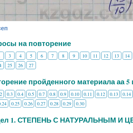
сеп
росы на повторение
2
3
4
5
6
7
8
9
10
11
12
13
14
4
25
26
27
орение пройденного материала аа 5 
.2
0.3
0.4
0.5
0.7
0.8
0.9
0.10
0.11
0.12
0.13
0.14
0.24
0.25
0.26
0.27
0.28
0.29
0.30
дел 1. СТЕПЕНЬ С НАТУРАЛЬНЫМ И