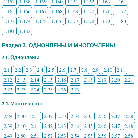
1.157
1.158
1.159
1.160
1.161
1.162
1.163
1.164
1.165
1.166
1.167
1.168
1.169
1.170
1.171
1.172
1.173
1.174
1.175
1.176
1.177
1.178
1.179
1.180
1.181
1.182
Раздел 2. ОДНОЧЛЕНЫ И МНОГОЧЛЕНЫ
2.1. Одночлены
2.1
2.2
2.3
2.4
2.5
2.6
2.7
2.8
2.9
2.10
2.11
2.12
2.13
2.14
2.15
2.16
2.17
2.18
2.19
2.20
2.21
2.22
2.23
2.24
2.25
2.26
2.27
2.2. Многочлены
2.29
2.30
2.31
2.32
2.33
2.34
2.35
2.36
2.37
2.38
2.39
2.40
2.41
2.42
2.43
2.44
2.45
2.46
2.47
2.48
2.49
2.50
2.51
2.52
2.53
2.54
2.55
2.56
2.57
2.58