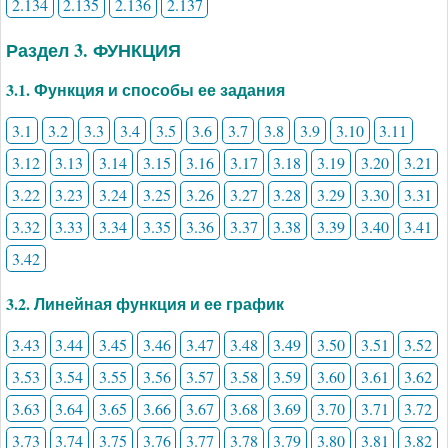
2.134
2.135
2.136
2.137
Раздел 3. ФУНКЦИЯ
3.1. Функция и способы ее задания
3.1
3.2
3.3
3.4
3.5
3.6
3.7
3.8
3.9
3.10
3.11
3.12
3.13
3.14
3.15
3.16
3.17
3.18
3.19
3.20
3.21
3.22
3.23
3.24
3.25
3.26
3.27
3.28
3.29
3.30
3.31
3.32
3.33
3.34
3.35
3.36
3.37
3.38
3.39
3.40
3.41
3.42
3.2. Линейная функция и ее график
3.43
3.44
3.45
3.46
3.47
3.48
3.49
3.50
3.51
3.52
3.53
3.54
3.55
3.56
3.57
3.58
3.59
3.60
3.61
3.62
3.63
3.64
3.65
3.66
3.67
3.68
3.69
3.70
3.71
3.72
3.73
3.74
3.75
3.76
3.77
3.78
3.79
3.80
3.81
3.82