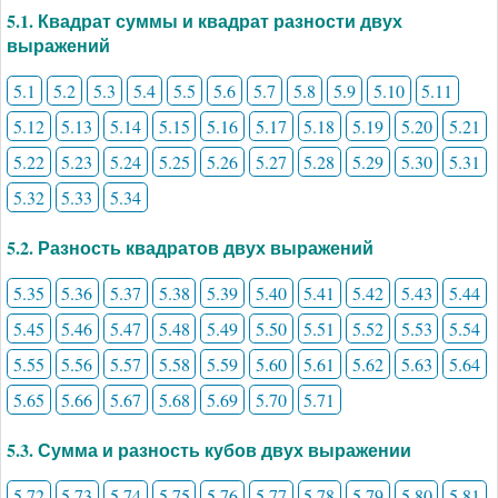
5.1. Квадрат суммы и квадрат разности двух
выражений
5.1
5.2
5.3
5.4
5.5
5.6
5.7
5.8
5.9
5.10
5.11
5.12
5.13
5.14
5.15
5.16
5.17
5.18
5.19
5.20
5.21
5.22
5.23
5.24
5.25
5.26
5.27
5.28
5.29
5.30
5.31
5.32
5.33
5.34
5.2. Разность квадратов двух выражений
5.35
5.36
5.37
5.38
5.39
5.40
5.41
5.42
5.43
5.44
5.45
5.46
5.47
5.48
5.49
5.50
5.51
5.52
5.53
5.54
5.55
5.56
5.57
5.58
5.59
5.60
5.61
5.62
5.63
5.64
5.65
5.66
5.67
5.68
5.69
5.70
5.71
5.3. Сумма и разность кубов двух выражении
5.72
5.73
5.74
5.75
5.76
5.77
5.78
5.79
5.80
5.81