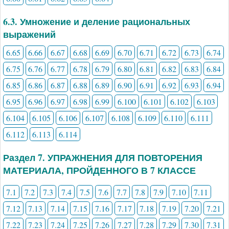
6.3. Умножение и деление рациональных
выражений
6.65
6.66
6.67
6.68
6.69
6.70
6.71
6.72
6.73
6.74
6.75
6.76
6.77
6.78
6.79
6.80
6.81
6.82
6.83
6.84
6.85
6.86
6.87
6.88
6.89
6.90
6.91
6.92
6.93
6.94
6.95
6.96
6.97
6.98
6.99
6.100
6.101
6.102
6.103
6.104
6.105
6.106
6.107
6.108
6.109
6.110
6.111
6.112
6.113
6.114
Раздел 7. УПРАЖНЕНИЯ ДЛЯ ПОВТОРЕНИЯ
МАТЕРИАЛА, ПРОЙДЕННОГО В 7 КЛАССЕ
7.1
7.2
7.3
7.4
7.5
7.6
7.7
7.8
7.9
7.10
7.11
7.12
7.13
7.14
7.15
7.16
7.17
7.18
7.19
7.20
7.21
7.22
7.23
7.24
7.25
7.26
7.27
7.28
7.29
7.30
7.31