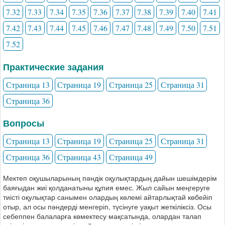
7.32
7.33
7.34
7.35
7.36
7.37
7.38
7.39
7.40
7.41
7.42
7.43
7.44
7.45
7.46
7.47
7.48
7.49
7.50
7.51
7.52
Практические задания
Страница 13
Страница 19
Страница 25
Страница 31
Страница 36
Вопросы
Страница 13
Страница 19
Страница 25
Страница 31
Страница 36
Страница 43
Страница 49
Мектеп оқушыларының пәндік оқулықтардың дайын шешімдерім
баяғыдан жиі қолданатыны құпия емес. Жыл сайын меңгеруге
тиісті оқулықтар санымен олардың көлемі айтарлықтай көбейіп
отыр, ал осы пәндерді менгеріп, түсінуге уақыт жеткіліксіз. Осы
себеппен балаларға көмектесу мақсатында, олардан талап