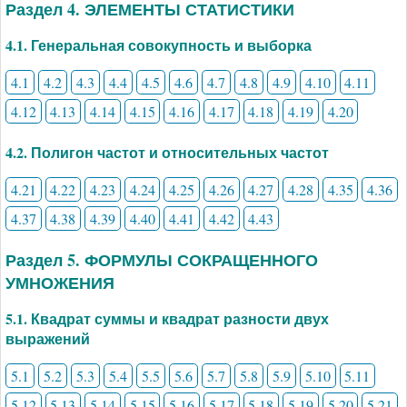
Раздел 4. ЭЛЕМЕНТЫ СТАТИСТИКИ
4.1. Генеральная совокупность и выборка
4.1
4.2
4.3
4.4
4.5
4.6
4.7
4.8
4.9
4.10
4.11
4.12
4.13
4.14
4.15
4.16
4.17
4.18
4.19
4.20
4.2. Полигон частот и относительных частот
4.21
4.22
4.23
4.24
4.25
4.26
4.27
4.28
4.35
4.36
4.37
4.38
4.39
4.40
4.41
4.42
4.43
Раздел 5. ФОРМУЛЫ СОКРАЩЕННОГО
УМНОЖЕНИЯ
5.1. Квадрат суммы и квадрат разности двух
выражений
5.1
5.2
5.3
5.4
5.5
5.6
5.7
5.8
5.9
5.10
5.11
5.12
5.13
5.14
5.15
5.16
5.17
5.18
5.19
5.20
5.21