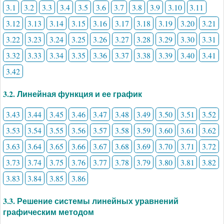
3.1
3.2
3.3
3.4
3.5
3.6
3.7
3.8
3.9
3.10
3.11
3.12
3.13
3.14
3.15
3.16
3.17
3.18
3.19
3.20
3.21
3.22
3.23
3.24
3.25
3.26
3.27
3.28
3.29
3.30
3.31
3.32
3.33
3.34
3.35
3.36
3.37
3.38
3.39
3.40
3.41
3.42
3.2. Линейная функция и ее график
3.43
3.44
3.45
3.46
3.47
3.48
3.49
3.50
3.51
3.52
3.53
3.54
3.55
3.56
3.57
3.58
3.59
3.60
3.61
3.62
3.63
3.64
3.65
3.66
3.67
3.68
3.69
3.70
3.71
3.72
3.73
3.74
3.75
3.76
3.77
3.78
3.79
3.80
3.81
3.82
3.83
3.84
3.85
3.86
3.3. Решение системы линейных уравнений
графическим методом