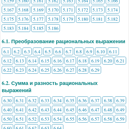
5.159
5.160
5.161
5.162
5.163
5.164
5.165
5.166
5.167
5.168
5.169
5.170
5.171
5.172
5.173
5.174
5.175
5.176
5.177
5.178
5.179
5.180
5.181
5.182
5.183
5.184
5.185
5.186
6.1. Преобразование рациональных выражении
6.1
6.2
6.3
6.4
6.5
6.6
6.7
6.8
6.9
6.10
6.11
6.12
6.13
6.14
6.15
6.16
6.17
6.18
6.19
6.20
6.21
6.22
6.23
6.24
6.25
6.26
6.27
6.28
6.29
6.2. Сумма и разность рациональных
выражений
6.30
6.31
6.32
6.33
6.34
6.35
6.36
6.37
6.38
6.39
6.40
6.41
6.42
6.43
6.44
6.45
6.46
6.47
6.48
6.49
6.50
6.51
6.52
6.53
6.54
6.55
6.56
6.57
6.58
6.59
6.60
6.61
6.62
6.63
6.64