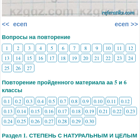
<< есеп
есеп >>
Вопросы на повторение
1
2
3
4
5
6
7
8
9
10
11
12
13
14
15
16
17
18
19
20
21
22
23
24
25
26
27
Повторение пройденного материала аа 5 и 6
классы
0.1
0.2
0.3
0.4
0.5
0.7
0.8
0.9
0.10
0.11
0.12
0.13
0.14
0.15
0.16
0.17
0.18
0.19
0.21
0.22
0.23
0.24
0.25
0.26
0.27
0.28
0.29
0.30
Раздел 1. СТЕПЕНЬ С НАТУРАЛЬНЫМ И ЦЕЛЫМ