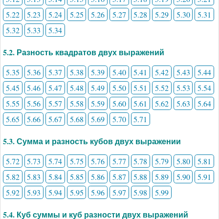
5.22
5.23
5.24
5.25
5.26
5.27
5.28
5.29
5.30
5.31
5.32
5.33
5.34
5.2. Разность квадратов двух выражений
5.35
5.36
5.37
5.38
5.39
5.40
5.41
5.42
5.43
5.44
5.45
5.46
5.47
5.48
5.49
5.50
5.51
5.52
5.53
5.54
5.55
5.56
5.57
5.58
5.59
5.60
5.61
5.62
5.63
5.64
5.65
5.66
5.67
5.68
5.69
5.70
5.71
5.3. Сумма и разность кубов двух выражении
5.72
5.73
5.74
5.75
5.76
5.77
5.78
5.79
5.80
5.81
5.82
5.83
5.84
5.85
5.86
5.87
5.88
5.89
5.90
5.91
5.92
5.93
5.94
5.95
5.96
5.97
5.98
5.99
5.4. Куб суммы и куб разности двух выражений