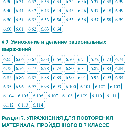
6.30
6.31
6.32
6.33
6.34
6.35
6.36
6.37
6.38
6.39
6.40
6.41
6.42
6.43
6.44
6.45
6.46
6.47
6.48
6.49
6.50
6.51
6.52
6.53
6.54
6.55
6.56
6.57
6.58
6.59
6.60
6.61
6.62
6.63
6.64
6.3. Умножение и деление рациональных
выражений
6.65
6.66
6.67
6.68
6.69
6.70
6.71
6.72
6.73
6.74
6.75
6.76
6.77
6.78
6.79
6.80
6.81
6.82
6.83
6.84
6.85
6.86
6.87
6.88
6.89
6.90
6.91
6.92
6.93
6.94
6.95
6.96
6.97
6.98
6.99
6.100
6.101
6.102
6.103
6.104
6.105
6.106
6.107
6.108
6.109
6.110
6.111
6.112
6.113
6.114
Раздел 7. УПРАЖНЕНИЯ ДЛЯ ПОВТОРЕНИЯ
МАТЕРИАЛА, ПРОЙДЕННОГО В 7 КЛАССЕ