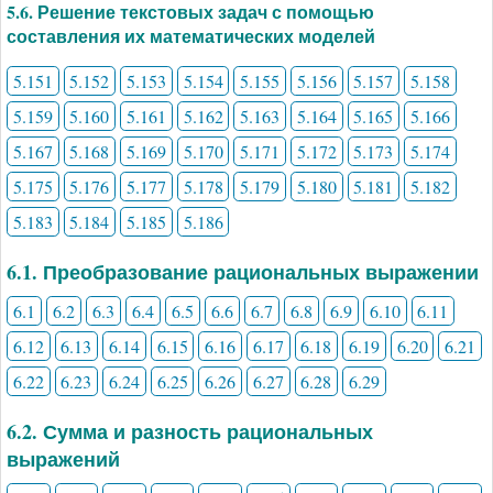
5.6. Решение текстовых задач с помощью
составления их математических моделей
5.151
5.152
5.153
5.154
5.155
5.156
5.157
5.158
5.159
5.160
5.161
5.162
5.163
5.164
5.165
5.166
5.167
5.168
5.169
5.170
5.171
5.172
5.173
5.174
5.175
5.176
5.177
5.178
5.179
5.180
5.181
5.182
5.183
5.184
5.185
5.186
6.1. Преобразование рациональных выражении
6.1
6.2
6.3
6.4
6.5
6.6
6.7
6.8
6.9
6.10
6.11
6.12
6.13
6.14
6.15
6.16
6.17
6.18
6.19
6.20
6.21
6.22
6.23
6.24
6.25
6.26
6.27
6.28
6.29
6.2. Сумма и разность рациональных
выражений