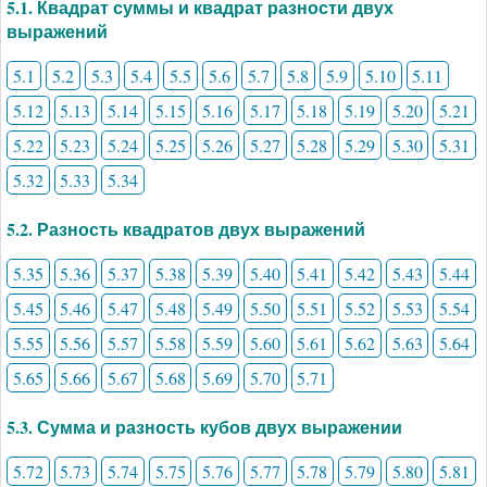
5.1. Квадрат суммы и квадрат разности двух
выражений
5.1
5.2
5.3
5.4
5.5
5.6
5.7
5.8
5.9
5.10
5.11
5.12
5.13
5.14
5.15
5.16
5.17
5.18
5.19
5.20
5.21
5.22
5.23
5.24
5.25
5.26
5.27
5.28
5.29
5.30
5.31
5.32
5.33
5.34
5.2. Разность квадратов двух выражений
5.35
5.36
5.37
5.38
5.39
5.40
5.41
5.42
5.43
5.44
5.45
5.46
5.47
5.48
5.49
5.50
5.51
5.52
5.53
5.54
5.55
5.56
5.57
5.58
5.59
5.60
5.61
5.62
5.63
5.64
5.65
5.66
5.67
5.68
5.69
5.70
5.71
5.3. Сумма и разность кубов двух выражении
5.72
5.73
5.74
5.75
5.76
5.77
5.78
5.79
5.80
5.81