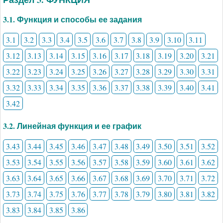
3.1. Функция и способы ее задания
3.1
3.2
3.3
3.4
3.5
3.6
3.7
3.8
3.9
3.10
3.11
3.12
3.13
3.14
3.15
3.16
3.17
3.18
3.19
3.20
3.21
3.22
3.23
3.24
3.25
3.26
3.27
3.28
3.29
3.30
3.31
3.32
3.33
3.34
3.35
3.36
3.37
3.38
3.39
3.40
3.41
3.42
3.2. Линейная функция и ее график
3.43
3.44
3.45
3.46
3.47
3.48
3.49
3.50
3.51
3.52
3.53
3.54
3.55
3.56
3.57
3.58
3.59
3.60
3.61
3.62
3.63
3.64
3.65
3.66
3.67
3.68
3.69
3.70
3.71
3.72
3.73
3.74
3.75
3.76
3.77
3.78
3.79
3.80
3.81
3.82
3.83
3.84
3.85
3.86