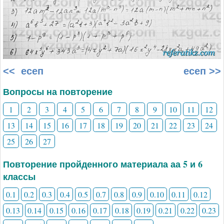
<< есеп
есеп >>
Вопросы на повторение
1
2
3
4
5
6
7
8
9
10
11
12
13
14
15
16
17
18
19
20
21
22
23
24
25
26
27
Повторение пройденного материала аа 5 и 6
классы
0.1
0.2
0.3
0.4
0.5
0.7
0.8
0.9
0.10
0.11
0.12
0.13
0.14
0.15
0.16
0.17
0.18
0.19
0.21
0.22
0.23