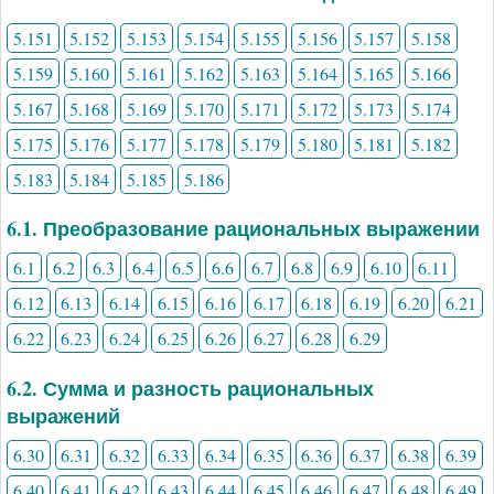
5.151
5.152
5.153
5.154
5.155
5.156
5.157
5.158
5.159
5.160
5.161
5.162
5.163
5.164
5.165
5.166
5.167
5.168
5.169
5.170
5.171
5.172
5.173
5.174
5.175
5.176
5.177
5.178
5.179
5.180
5.181
5.182
5.183
5.184
5.185
5.186
6.1. Преобразование рациональных выражении
6.1
6.2
6.3
6.4
6.5
6.6
6.7
6.8
6.9
6.10
6.11
6.12
6.13
6.14
6.15
6.16
6.17
6.18
6.19
6.20
6.21
6.22
6.23
6.24
6.25
6.26
6.27
6.28
6.29
6.2. Сумма и разность рациональных
выражений
6.30
6.31
6.32
6.33
6.34
6.35
6.36
6.37
6.38
6.39
6.40
6.41
6.42
6.43
6.44
6.45
6.46
6.47
6.48
6.49