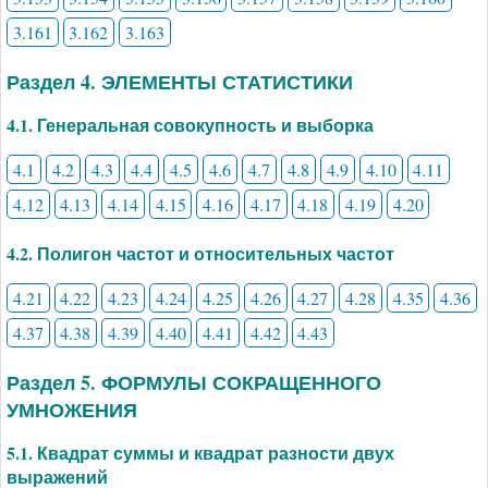
3.161
3.162
3.163
Раздел 4. ЭЛЕМЕНТЫ СТАТИСТИКИ
4.1. Генеральная совокупность и выборка
4.1
4.2
4.3
4.4
4.5
4.6
4.7
4.8
4.9
4.10
4.11
4.12
4.13
4.14
4.15
4.16
4.17
4.18
4.19
4.20
4.2. Полигон частот и относительных частот
4.21
4.22
4.23
4.24
4.25
4.26
4.27
4.28
4.35
4.36
4.37
4.38
4.39
4.40
4.41
4.42
4.43
Раздел 5. ФОРМУЛЫ СОКРАЩЕННОГО
УМНОЖЕНИЯ
5.1. Квадрат суммы и квадрат разности двух
выражений