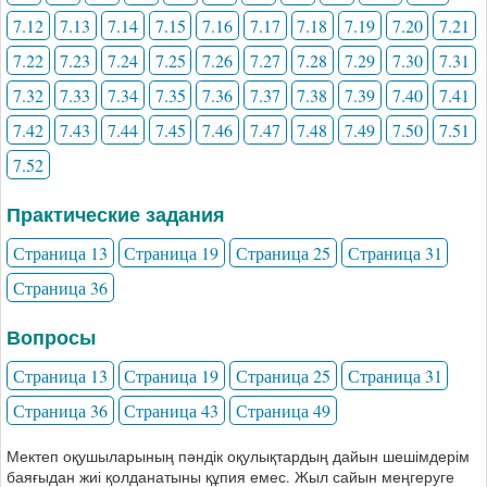
7.12
7.13
7.14
7.15
7.16
7.17
7.18
7.19
7.20
7.21
7.22
7.23
7.24
7.25
7.26
7.27
7.28
7.29
7.30
7.31
7.32
7.33
7.34
7.35
7.36
7.37
7.38
7.39
7.40
7.41
7.42
7.43
7.44
7.45
7.46
7.47
7.48
7.49
7.50
7.51
7.52
Практические задания
Страница 13
Страница 19
Страница 25
Страница 31
Страница 36
Вопросы
Страница 13
Страница 19
Страница 25
Страница 31
Страница 36
Страница 43
Страница 49
Мектеп оқушыларының пәндік оқулықтардың дайын шешімдерім
баяғыдан жиі қолданатыны құпия емес. Жыл сайын меңгеруге