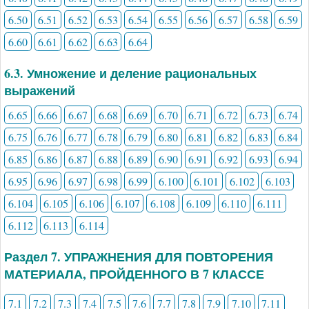
6.50
6.51
6.52
6.53
6.54
6.55
6.56
6.57
6.58
6.59
6.60
6.61
6.62
6.63
6.64
6.3. Умножение и деление рациональных
выражений
6.65
6.66
6.67
6.68
6.69
6.70
6.71
6.72
6.73
6.74
6.75
6.76
6.77
6.78
6.79
6.80
6.81
6.82
6.83
6.84
6.85
6.86
6.87
6.88
6.89
6.90
6.91
6.92
6.93
6.94
6.95
6.96
6.97
6.98
6.99
6.100
6.101
6.102
6.103
6.104
6.105
6.106
6.107
6.108
6.109
6.110
6.111
6.112
6.113
6.114
Раздел 7. УПРАЖНЕНИЯ ДЛЯ ПОВТОРЕНИЯ
МАТЕРИАЛА, ПРОЙДЕННОГО В 7 КЛАССЕ
7.1
7.2
7.3
7.4
7.5
7.6
7.7
7.8
7.9
7.10
7.11