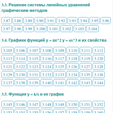
3.3. Решение системы линейных уравнений
графическим методом
3.87
3.88
3.89
3.90
3.91
3.92
3.93
3.94
3.95
3.96
3.97
3.98
3.99
3.100
3.101
3.102
3.103
3.104
3.4. Графики функций у = ах^2 у = ax^3 и их свойства
3.105
3.106
3.107
3.108
3.109
3.110
3.111
3.112
3.113
3.114
3.115
3.116
3.117
3.118
3.119
3.120
3.121
3.122
3.123
3.124
3.125
3.126
3.127
3.128
3.129
3.130
3.131
3.132
3.133
3.134
3.135
3.136
3.137
3.138
3.139
3.140
3.141
3.142
3.143
3.144
3.5. Функция у = k/x и ее график
3.145
3.146
3.147
3.148
3.149
3.150
3.151
3.152
3.153
3.154
3.155
3.156
3.157
3.158
3.159
3.160