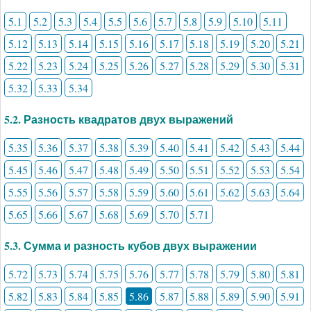
5.1
5.2
5.3
5.4
5.5
5.6
5.7
5.8
5.9
5.10
5.11
5.12
5.13
5.14
5.15
5.16
5.17
5.18
5.19
5.20
5.21
5.22
5.23
5.24
5.25
5.26
5.27
5.28
5.29
5.30
5.31
5.32
5.33
5.34
5.2. Разность квадратов двух выражений
5.35
5.36
5.37
5.38
5.39
5.40
5.41
5.42
5.43
5.44
5.45
5.46
5.47
5.48
5.49
5.50
5.51
5.52
5.53
5.54
5.55
5.56
5.57
5.58
5.59
5.60
5.61
5.62
5.63
5.64
5.65
5.66
5.67
5.68
5.69
5.70
5.71
5.3. Сумма и разность кубов двух выражении
5.72
5.73
5.74
5.75
5.76
5.77
5.78
5.79
5.80
5.81
5.82
5.83
5.84
5.85
5.86
5.87
5.88
5.89
5.90
5.91