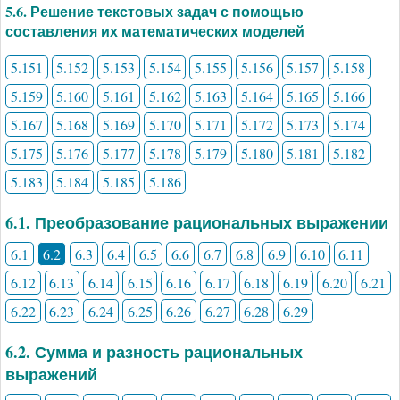
5.6. Решение текстовых задач с помощью
составления их математических моделей
5.151
5.152
5.153
5.154
5.155
5.156
5.157
5.158
5.159
5.160
5.161
5.162
5.163
5.164
5.165
5.166
5.167
5.168
5.169
5.170
5.171
5.172
5.173
5.174
5.175
5.176
5.177
5.178
5.179
5.180
5.181
5.182
5.183
5.184
5.185
5.186
6.1. Преобразование рациональных выражении
6.1
6.2
6.3
6.4
6.5
6.6
6.7
6.8
6.9
6.10
6.11
6.12
6.13
6.14
6.15
6.16
6.17
6.18
6.19
6.20
6.21
6.22
6.23
6.24
6.25
6.26
6.27
6.28
6.29
6.2. Сумма и разность рациональных
выражений