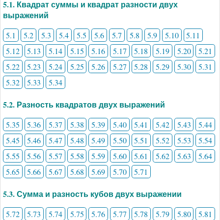
5.1. Квадрат суммы и квадрат разности двух
выражений
5.1
5.2
5.3
5.4
5.5
5.6
5.7
5.8
5.9
5.10
5.11
5.12
5.13
5.14
5.15
5.16
5.17
5.18
5.19
5.20
5.21
5.22
5.23
5.24
5.25
5.26
5.27
5.28
5.29
5.30
5.31
5.32
5.33
5.34
5.2. Разность квадратов двух выражений
5.35
5.36
5.37
5.38
5.39
5.40
5.41
5.42
5.43
5.44
5.45
5.46
5.47
5.48
5.49
5.50
5.51
5.52
5.53
5.54
5.55
5.56
5.57
5.58
5.59
5.60
5.61
5.62
5.63
5.64
5.65
5.66
5.67
5.68
5.69
5.70
5.71
5.3. Сумма и разность кубов двух выражении
5.72
5.73
5.74
5.75
5.76
5.77
5.78
5.79
5.80
5.81