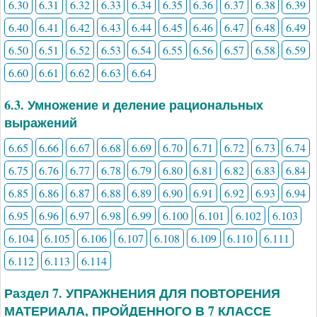
6.30
6.31
6.32
6.33
6.34
6.35
6.36
6.37
6.38
6.39
6.40
6.41
6.42
6.43
6.44
6.45
6.46
6.47
6.48
6.49
6.50
6.51
6.52
6.53
6.54
6.55
6.56
6.57
6.58
6.59
6.60
6.61
6.62
6.63
6.64
6.3. Умножение и деление рациональных
выражений
6.65
6.66
6.67
6.68
6.69
6.70
6.71
6.72
6.73
6.74
6.75
6.76
6.77
6.78
6.79
6.80
6.81
6.82
6.83
6.84
6.85
6.86
6.87
6.88
6.89
6.90
6.91
6.92
6.93
6.94
6.95
6.96
6.97
6.98
6.99
6.100
6.101
6.102
6.103
6.104
6.105
6.106
6.107
6.108
6.109
6.110
6.111
6.112
6.113
6.114
Раздел 7. УПРАЖНЕНИЯ ДЛЯ ПОВТОРЕНИЯ
МАТЕРИАЛА, ПРОЙДЕННОГО В 7 КЛАССЕ