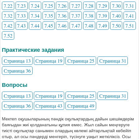
7.22
7.23
7.24
7.25
7.26
7.27
7.28
7.29
7.30
7.31
7.32
7.33
7.34
7.35
7.36
7.37
7.38
7.39
7.40
7.41
7.42
7.43
7.44
7.45
7.46
7.47
7.48
7.49
7.50
7.51
7.52
Практические задания
Страница 13
Страница 19
Страница 25
Страница 31
Страница 36
Вопросы
Страница 13
Страница 19
Страница 25
Страница 31
Страница 36
Страница 43
Страница 49
Мектеп оқушыларының пәндік оқулықтардың дайын шешімдерім
баяғыдан жиі қолданатыны құпия емес. Жыл сайын меңгеруге
тиісті оқулықтар санымен олардың көлемі айтарлықтай көбейіп
отыр, ал осы пәндерді менгеріп, түсінуге уақыт жеткіліксіз. Осы