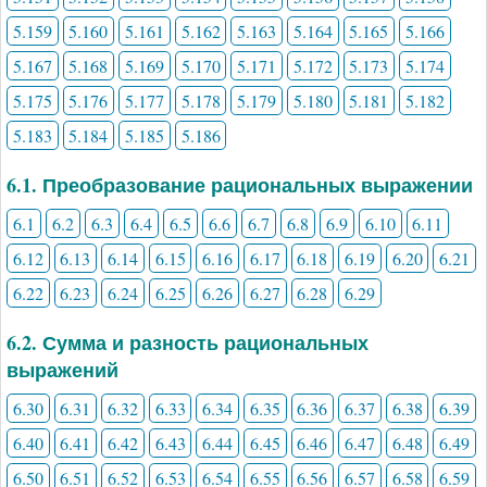
5.159
5.160
5.161
5.162
5.163
5.164
5.165
5.166
5.167
5.168
5.169
5.170
5.171
5.172
5.173
5.174
5.175
5.176
5.177
5.178
5.179
5.180
5.181
5.182
5.183
5.184
5.185
5.186
6.1. Преобразование рациональных выражении
6.1
6.2
6.3
6.4
6.5
6.6
6.7
6.8
6.9
6.10
6.11
6.12
6.13
6.14
6.15
6.16
6.17
6.18
6.19
6.20
6.21
6.22
6.23
6.24
6.25
6.26
6.27
6.28
6.29
6.2. Сумма и разность рациональных
выражений
6.30
6.31
6.32
6.33
6.34
6.35
6.36
6.37
6.38
6.39
6.40
6.41
6.42
6.43
6.44
6.45
6.46
6.47
6.48
6.49
6.50
6.51
6.52
6.53
6.54
6.55
6.56
6.57
6.58
6.59