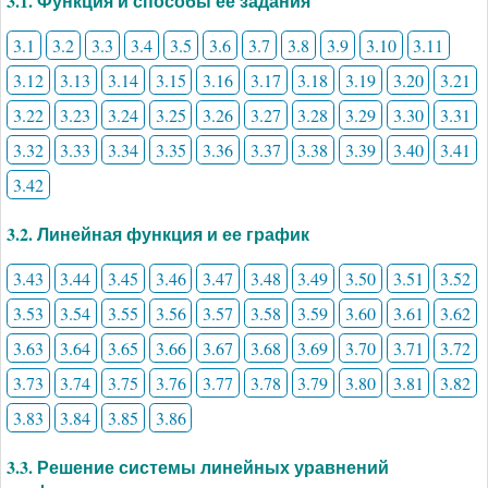
3.1. Функция и способы ее задания
3.1
3.2
3.3
3.4
3.5
3.6
3.7
3.8
3.9
3.10
3.11
3.12
3.13
3.14
3.15
3.16
3.17
3.18
3.19
3.20
3.21
3.22
3.23
3.24
3.25
3.26
3.27
3.28
3.29
3.30
3.31
3.32
3.33
3.34
3.35
3.36
3.37
3.38
3.39
3.40
3.41
3.42
3.2. Линейная функция и ее график
3.43
3.44
3.45
3.46
3.47
3.48
3.49
3.50
3.51
3.52
3.53
3.54
3.55
3.56
3.57
3.58
3.59
3.60
3.61
3.62
3.63
3.64
3.65
3.66
3.67
3.68
3.69
3.70
3.71
3.72
3.73
3.74
3.75
3.76
3.77
3.78
3.79
3.80
3.81
3.82
3.83
3.84
3.85
3.86
3.3. Решение системы линейных уравнений