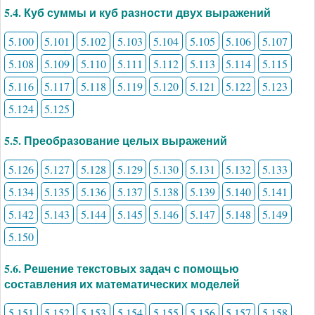
5.4. Куб суммы и куб разности двух выражений
5.100
5.101
5.102
5.103
5.104
5.105
5.106
5.107
5.108
5.109
5.110
5.111
5.112
5.113
5.114
5.115
5.116
5.117
5.118
5.119
5.120
5.121
5.122
5.123
5.124
5.125
5.5. Преобразование целых выражений
5.126
5.127
5.128
5.129
5.130
5.131
5.132
5.133
5.134
5.135
5.136
5.137
5.138
5.139
5.140
5.141
5.142
5.143
5.144
5.145
5.146
5.147
5.148
5.149
5.150
5.6. Решение текстовых задач с помощью
составления их математических моделей
5.151
5.152
5.153
5.154
5.155
5.156
5.157
5.158