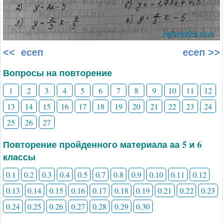
<< есеп
есеп >>
Вопросы на повторение
1
2
3
4
5
6
7
8
9
10
11
12
13
14
15
16
17
18
19
20
21
22
23
24
25
26
27
Повторение пройденного материала аа 5 и 6
классы
0.1
0.2
0.3
0.4
0.5
0.7
0.8
0.9
0.10
0.11
0.12
0.13
0.14
0.15
0.16
0.17
0.18
0.19
0.21
0.22
0.23
0.24
0.25
0.26
0.27
0.28
0.29
0.30