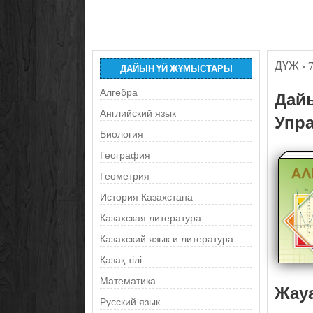
ДҮЖ
›
ДАЙЫН ҮЙ ЖҰМЫСТАРЫ
Алгебра
Дайы
Английский язык
Упра
Биология
География
Геометрия
История Казахстана
Казахская литература
Казахский язык и литература
Қазақ тілі
Математика
Жау
Русский язык