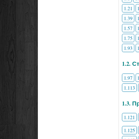
1.21
1.39
1.57
1.75
1.93
1.2. 
1.97
1.113
1.3. 
1.121
1.125