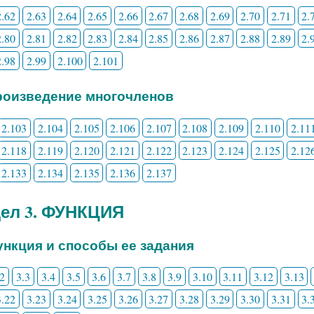
2.62
2.63
2.64
2.65
2.66
2.67
2.68
2.69
2.70
2.71
2.
2.80
2.81
2.82
2.83
2.84
2.85
2.86
2.87
2.88
2.89
2.
2.98
2.99
2.100
2.101
Произведение многочленов
2.103
2.104
2.105
2.106
2.107
2.108
2.109
2.110
2.11
2.118
2.119
2.120
2.121
2.122
2.123
2.124
2.125
2.12
2.133
2.134
2.135
2.136
2.137
ел 3. ФУНКЦИЯ
Функция и способы ее задания
.2
3.3
3.4
3.5
3.6
3.7
3.8
3.9
3.10
3.11
3.12
3.13
3.22
3.23
3.24
3.25
3.26
3.27
3.28
3.29
3.30
3.31
3.