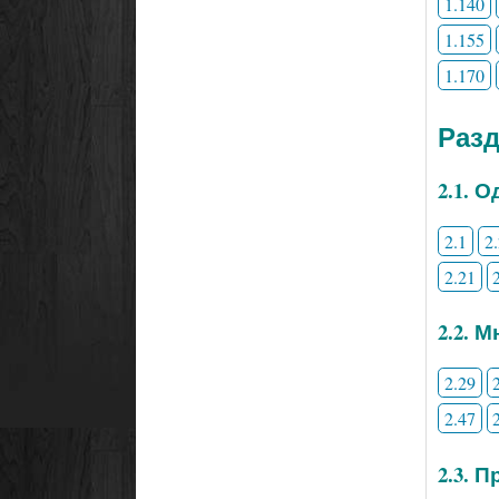
1.140
1.155
1.170
Раз
2.1. 
2.1
2
2.21
2.2. 
2.29
2.47
2.3. 