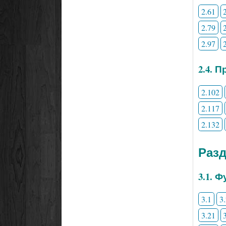
2.61
2.79
2.97
2.4. 
2.102
2.117
2.132
Разд
3.1. 
3.1
3
3.21