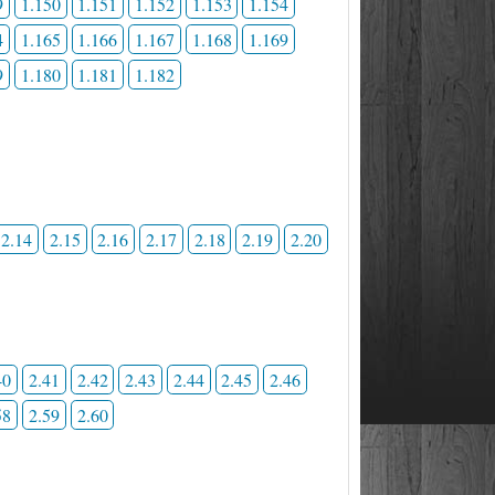
9
1.150
1.151
1.152
1.153
1.154
4
1.165
1.166
1.167
1.168
1.169
9
1.180
1.181
1.182
2.14
2.15
2.16
2.17
2.18
2.19
2.20
40
2.41
2.42
2.43
2.44
2.45
2.46
58
2.59
2.60