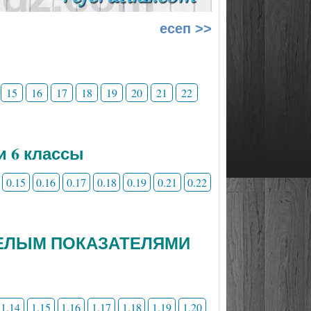
есеп >>
15
16
17
18
19
20
21
22
и 6 классы
0.15
0.16
0.17
0.18
0.19
0.21
0.22
 ЦЕЛЫМ ПОКАЗАТЕЛЯМИ
1.14
1.15
1.16
1.17
1.18
1.19
1.20