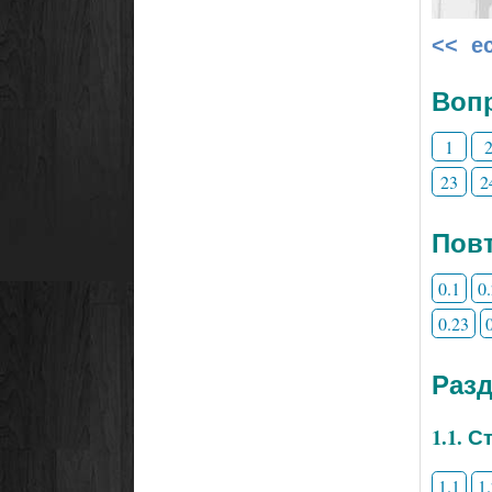
<< е
Воп
1
23
2
Повт
0.1
0
0.23
Раз
1.1. 
1.1
1