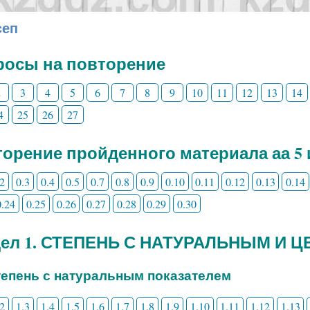
сеп
росы на повторение
2
3
4
5
6
7
8
9
10
11
12
13
14
4
25
26
27
орение пройденного материала аа 5 
.2
0.3
0.4
0.5
0.7
0.8
0.9
0.10
0.11
0.12
0.13
0.14
0.24
0.25
0.26
0.27
0.28
0.29
0.30
дел 1. СТЕПЕНЬ С НАТУРАЛЬНЫМ И
Степень с натуральным показателем
.2
1.3
1.4
1.5
1.6
1.7
1.8
1.9
1.10
1.11
1.12
1.13