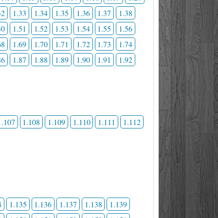
32
1.33
1.34
1.35
1.36
1.37
1.38
50
1.51
1.52
1.53
1.54
1.55
1.56
68
1.69
1.70
1.71
1.72
1.73
1.74
86
1.87
1.88
1.89
1.90
1.91
1.92
1.107
1.108
1.109
1.110
1.111
1.112
4
1.135
1.136
1.137
1.138
1.139