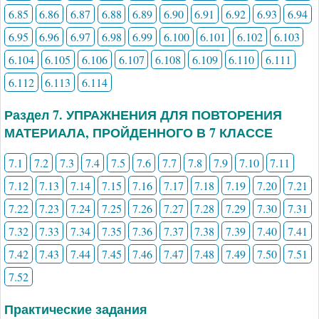
6.85
6.86
6.87
6.88
6.89
6.90
6.91
6.92
6.93
6.94
6.95
6.96
6.97
6.98
6.99
6.100
6.101
6.102
6.103
6.104
6.105
6.106
6.107
6.108
6.109
6.110
6.111
6.112
6.113
6.114
Раздел 7. УПРАЖНЕНИЯ ДЛЯ ПОВТОРЕНИЯ
МАТЕРИАЛА, ПРОЙДЕННОГО В 7 КЛАССЕ
7.1
7.2
7.3
7.4
7.5
7.6
7.7
7.8
7.9
7.10
7.11
7.12
7.13
7.14
7.15
7.16
7.17
7.18
7.19
7.20
7.21
7.22
7.23
7.24
7.25
7.26
7.27
7.28
7.29
7.30
7.31
7.32
7.33
7.34
7.35
7.36
7.37
7.38
7.39
7.40
7.41
7.42
7.43
7.44
7.45
7.46
7.47
7.48
7.49
7.50
7.51
7.52
Практические задания