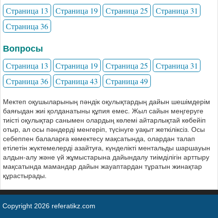
Страница 13
Страница 19
Страница 25
Страница 31
Страница 36
Вопросы
Страница 13
Страница 19
Страница 25
Страница 31
Страница 36
Страница 43
Страница 49
Мектеп оқушыларының пәндік оқулықтардың дайын шешімдерім
баяғыдан жиі қолданатыны құпия емес. Жыл сайын меңгеруге
тиісті оқулықтар санымен олардың көлемі айтарлықтай көбейіп
отыр, ал осы пәндерді менгеріп, түсінуге уақыт жеткіліксіз. Осы
себеппен балаларға көмектесу мақсатында, олардан талап
етілетін жүктемелерді азайтуға, күнделікті ментальды шаршауын
алдын-алу және үй жұмыстарына дайындалу тиімділігін арттыру
мақсатында мамандар дайын жауаптардан тұратын жинақтар
құрастырады.
Copyright 2026 referatikz.com