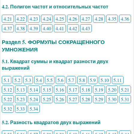
4.2. Полигон частот и относительных частот
4.21
4.22
4.23
4.24
4.25
4.26
4.27
4.28
4.35
4.36
4.37
4.38
4.39
4.40
4.41
4.42
4.43
Раздел 5. ФОРМУЛЫ СОКРАЩЕННОГО
УМНОЖЕНИЯ
5.1. Квадрат суммы и квадрат разности двух
выражений
5.1
5.2
5.3
5.4
5.5
5.6
5.7
5.8
5.9
5.10
5.11
5.12
5.13
5.14
5.15
5.16
5.17
5.18
5.19
5.20
5.21
5.22
5.23
5.24
5.25
5.26
5.27
5.28
5.29
5.30
5.31
5.32
5.33
5.34
5.2. Разность квадратов двух выражений