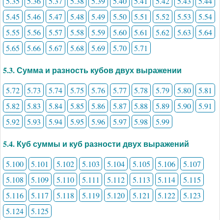
5.35
5.36
5.37
5.38
5.39
5.40
5.41
5.42
5.43
5.44
5.45
5.46
5.47
5.48
5.49
5.50
5.51
5.52
5.53
5.54
5.55
5.56
5.57
5.58
5.59
5.60
5.61
5.62
5.63
5.64
5.65
5.66
5.67
5.68
5.69
5.70
5.71
5.3. Сумма и разность кубов двух выражении
5.72
5.73
5.74
5.75
5.76
5.77
5.78
5.79
5.80
5.81
5.82
5.83
5.84
5.85
5.86
5.87
5.88
5.89
5.90
5.91
5.92
5.93
5.94
5.95
5.96
5.97
5.98
5.99
5.4. Куб суммы и куб разности двух выражений
5.100
5.101
5.102
5.103
5.104
5.105
5.106
5.107
5.108
5.109
5.110
5.111
5.112
5.113
5.114
5.115
5.116
5.117
5.118
5.119
5.120
5.121
5.122
5.123
5.124
5.125