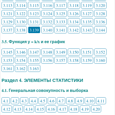
3.113
3.114
3.115
3.116
3.117
3.118
3.119
3.120
3.121
3.122
3.123
3.124
3.125
3.126
3.127
3.128
3.129
3.130
3.131
3.132
3.133
3.134
3.135
3.136
3.137
3.138
3.139
3.140
3.141
3.142
3.143
3.144
3.5. Функция у = k/x и ее график
3.145
3.146
3.147
3.148
3.149
3.150
3.151
3.152
3.153
3.154
3.155
3.156
3.157
3.158
3.159
3.160
3.161
3.162
3.163
Раздел 4. ЭЛЕМЕНТЫ СТАТИСТИКИ
4.1. Генеральная совокупность и выборка
4.1
4.2
4.3
4.4
4.5
4.6
4.7
4.8
4.9
4.10
4.11
4.12
4.13
4.14
4.15
4.16
4.17
4.18
4.19
4.20