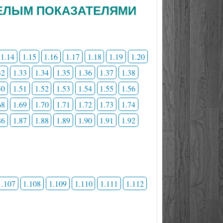
 ЦЕЛЫМ ПОКАЗАТЕЛЯМИ
1.14
1.15
1.16
1.17
1.18
1.19
1.20
32
1.33
1.34
1.35
1.36
1.37
1.38
50
1.51
1.52
1.53
1.54
1.55
1.56
68
1.69
1.70
1.71
1.72
1.73
1.74
86
1.87
1.88
1.89
1.90
1.91
1.92
1.107
1.108
1.109
1.110
1.111
1.112