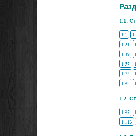
Раз
1.1. 
1.1
1
1.21
1.39
1.57
1.75
1.93
1.2. 
1.97
1.113