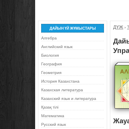
ДҮЖ
›
ДАЙЫН ҮЙ ЖҰМЫСТАРЫ
Алгебра
Дайы
Английский язык
Упра
Биология
География
Геометрия
История Казахстана
Казахская литература
Казахский язык и литература
Қазақ тілі
Математика
Жау
Русский язык