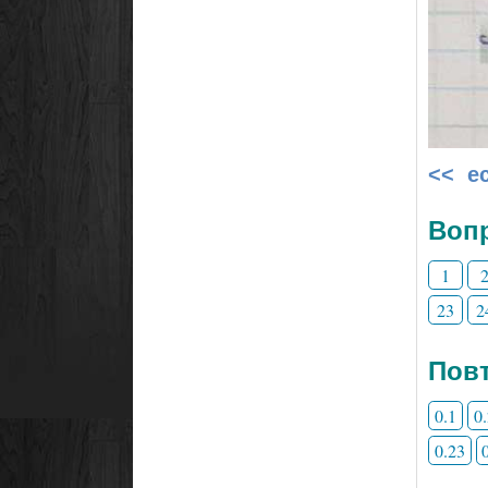
<< е
Воп
1
23
2
Повт
0.1
0
0.23