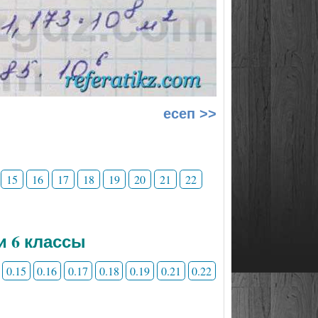
есеп >>
15
16
17
18
19
20
21
22
и 6 классы
0.15
0.16
0.17
0.18
0.19
0.21
0.22