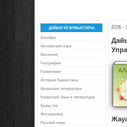
ДҮЖ
›
ДАЙЫН ҮЙ ЖҰМЫСТАРЫ
Алгебра
Дайы
Английский язык
Упра
Биология
География
Геометрия
История Казахстана
Казахская литература
Казахский язык и литература
Қазақ тілі
Математика
Жау
Русский язык