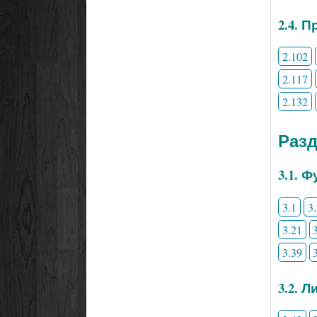
2.4. 
2.102
2.117
2.132
Разд
3.1. 
3.1
3
3.21
3.39
3.2. 