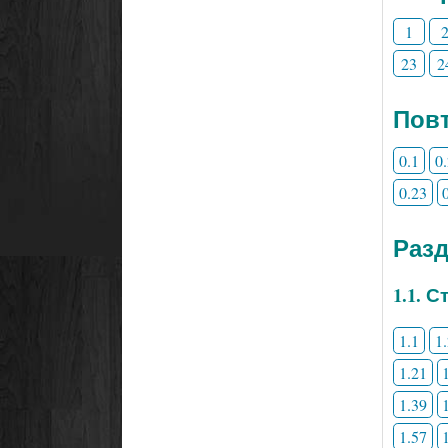
1
23
2
Повт
0.1
0
0.23
Раз
1.1. 
1.1
1
1.21
1.39
1.57