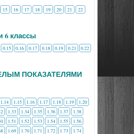
15
16
17
18
19
20
21
22
и 6 классы
0.15
0.16
0.17
0.18
0.19
0.21
0.22
 ЦЕЛЫМ ПОКАЗАТЕЛЯМИ
1.14
1.15
1.16
1.17
1.18
1.19
1.20
32
1.33
1.34
1.35
1.36
1.37
1.38
50
1.51
1.52
1.53
1.54
1.55
1.56
68
1.69
1.70
1.71
1.72
1.73
1.74