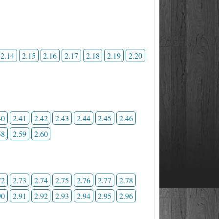
2.14
2.15
2.16
2.17
2.18
2.19
2.20
40
2.41
2.42
2.43
2.44
2.45
2.46
58
2.59
2.60
72
2.73
2.74
2.75
2.76
2.77
2.78
90
2.91
2.92
2.93
2.94
2.95
2.96