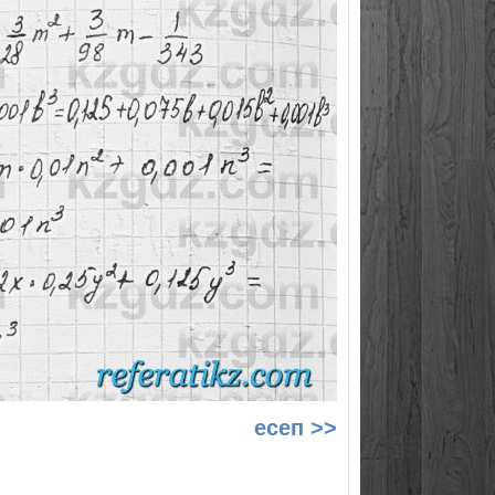
есеп >>