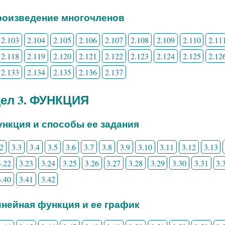
Произведение многочленов
2.103
2.104
2.105
2.106
2.107
2.108
2.109
2.110
2.11
2.118
2.119
2.120
2.121
2.122
2.123
2.124
2.125
2.12
2.133
2.134
2.135
2.136
2.137
ел 3. ФУНКЦИЯ
Функция и способы ее задания
.2
3.3
3.4
3.5
3.6
3.7
3.8
3.9
3.10
3.11
3.12
3.13
3.22
3.23
3.24
3.25
3.26
3.27
3.28
3.29
3.30
3.31
3.
3.40
3.41
3.42
Линейная функция и ее график