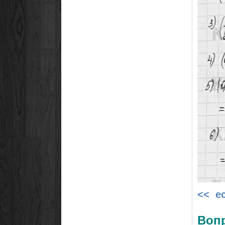
<< е
Воп