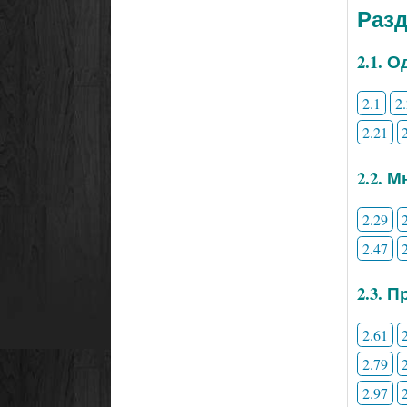
Раз
2.1. 
2.1
2
2.21
2.2. 
2.29
2.47
2.3. 
2.61
2.79
2.97