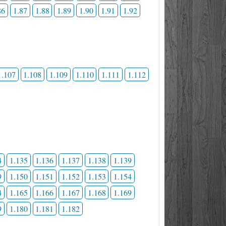
86
1.87
1.88
1.89
1.90
1.91
1.92
1.107
1.108
1.109
1.110
1.111
1.112
4
1.135
1.136
1.137
1.138
1.139
9
1.150
1.151
1.152
1.153
1.154
4
1.165
1.166
1.167
1.168
1.169
9
1.180
1.181
1.182