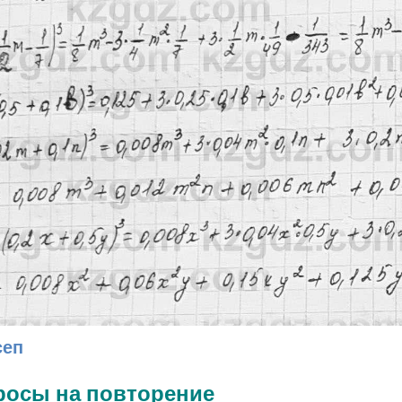
сеп
росы на повторение