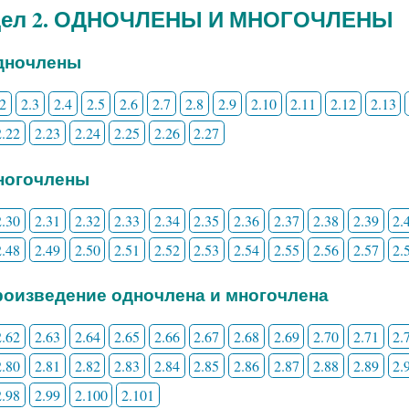
дел 2. ОДНОЧЛЕНЫ И МНОГОЧЛЕНЫ
Одночлены
.2
2.3
2.4
2.5
2.6
2.7
2.8
2.9
2.10
2.11
2.12
2.13
2.22
2.23
2.24
2.25
2.26
2.27
Многочлены
2.30
2.31
2.32
2.33
2.34
2.35
2.36
2.37
2.38
2.39
2.
2.48
2.49
2.50
2.51
2.52
2.53
2.54
2.55
2.56
2.57
2.
Произведение одночлена и многочлена
2.62
2.63
2.64
2.65
2.66
2.67
2.68
2.69
2.70
2.71
2.
2.80
2.81
2.82
2.83
2.84
2.85
2.86
2.87
2.88
2.89
2.
2.98
2.99
2.100
2.101