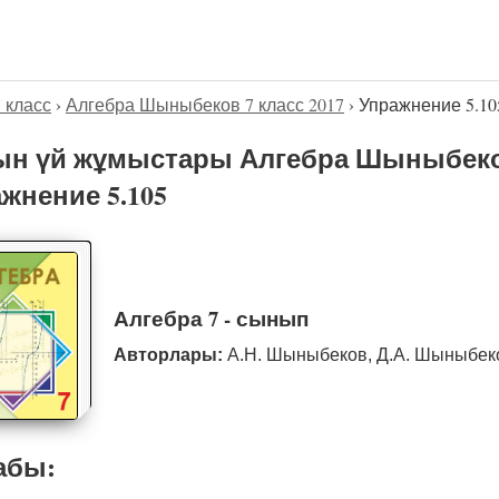
7 класс
›
Алгебра Шыныбеков 7 класс 2017
›
Упражнение 5.10
н үй жұмыстары Алгебра Шыныбеков
жнение 5.105
Алгебра 7 - сынып
Авторлары:
А.Н. Шыныбеков, Д.А. Шыныбе
абы: