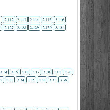
1
2.112
2.113
2.114
2.115
2.116
6
2.127
2.128
2.129
2.130
2.131
3.14
3.15
3.16
3.17
3.18
3.19
3.20
32
3.33
3.34
3.35
3.36
3.37
3.38