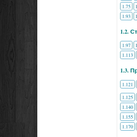
1.75
1.93
1.2. 
1.97
1.113
1.3. 
1.121
1.125
1.140
1.155
1.170