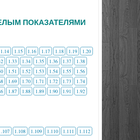
 ЦЕЛЫМ ПОКАЗАТЕЛЯМИ
1.14
1.15
1.16
1.17
1.18
1.19
1.20
32
1.33
1.34
1.35
1.36
1.37
1.38
50
1.51
1.52
1.53
1.54
1.55
1.56
68
1.69
1.70
1.71
1.72
1.73
1.74
86
1.87
1.88
1.89
1.90
1.91
1.92
1.107
1.108
1.109
1.110
1.111
1.112