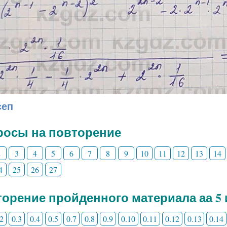
сеп
росы на повторение
2
3
4
5
6
7
8
9
10
11
12
13
14
4
25
26
27
орение пройденного материала аа 5 
.2
0.3
0.4
0.5
0.7
0.8
0.9
0.10
0.11
0.12
0.13
0.14