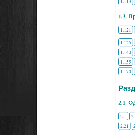
1.113
1.3. 
1.121
1.125
1.140
1.155
1.170
Раз
2.1. 
2.1
2
2.21