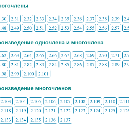
Многочлены
2.30
2.31
2.32
2.33
2.34
2.35
2.36
2.37
2.38
2.39
2.
2.48
2.49
2.50
2.51
2.52
2.53
2.54
2.55
2.56
2.57
2.
Произведение одночлена и многочлена
2.62
2.63
2.64
2.65
2.66
2.67
2.68
2.69
2.70
2.71
2.
2.80
2.81
2.82
2.83
2.84
2.85
2.86
2.87
2.88
2.89
2.
2.98
2.99
2.100
2.101
Произведение многочленов
2.103
2.104
2.105
2.106
2.107
2.108
2.109
2.110
2.11
2.118
2.119
2.120
2.121
2.122
2.123
2.124
2.125
2.12
2.133
2.134
2.135
2.136
2.137