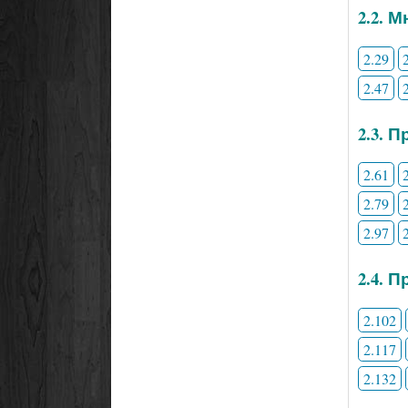
2.2. 
2.29
2.47
2.3. 
2.61
2.79
2.97
2.4. 
2.102
2.117
2.132