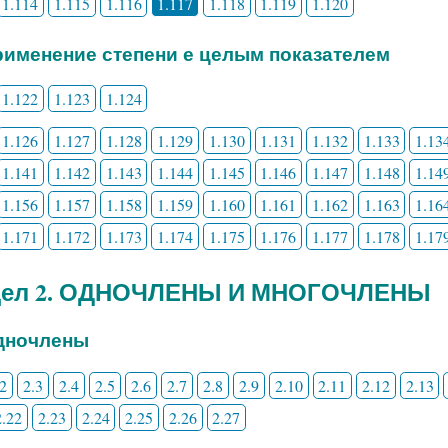
1.114
1.115
1.116
1.117
1.118
1.119
1.120
Применение степени е целым показателем
1.122
1.123
1.124
1.126
1.127
1.128
1.129
1.130
1.131
1.132
1.133
1.13
1.141
1.142
1.143
1.144
1.145
1.146
1.147
1.148
1.14
1.156
1.157
1.158
1.159
1.160
1.161
1.162
1.163
1.16
1.171
1.172
1.173
1.174
1.175
1.176
1.177
1.178
1.17
дел 2. ОДНОЧЛЕНЫ И МНОГОЧЛЕНЫ
Одночлены
.2
2.3
2.4
2.5
2.6
2.7
2.8
2.9
2.10
2.11
2.12
2.13
2.22
2.23
2.24
2.25
2.26
2.27