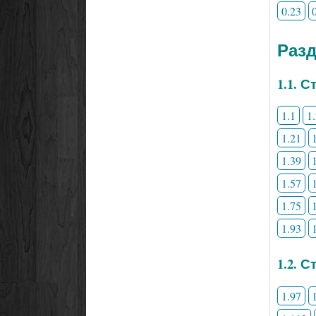
0.23
Раз
1.1. 
1.1
1
1.21
1.39
1.57
1.75
1.93
1.2. 
1.97