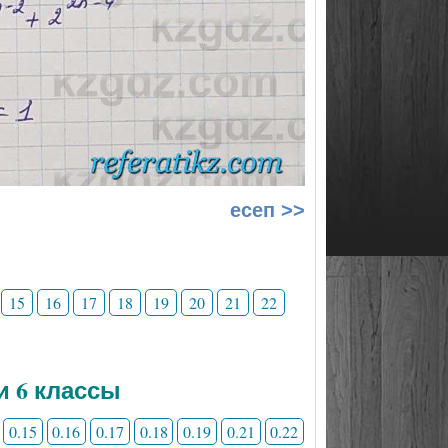
есеп >>
15
16
17
18
19
20
21
22
и 6 классы
0.15
0.16
0.17
0.18
0.19
0.21
0.22