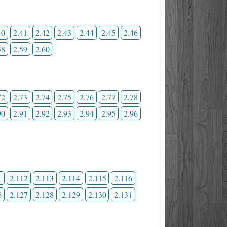
40
2.41
2.42
2.43
2.44
2.45
2.46
58
2.59
2.60
72
2.73
2.74
2.75
2.76
2.77
2.78
90
2.91
2.92
2.93
2.94
2.95
2.96
1
2.112
2.113
2.114
2.115
2.116
6
2.127
2.128
2.129
2.130
2.131