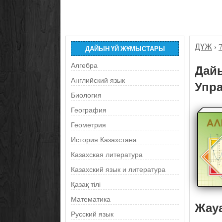
ДҮЖ
›
ДАЙЫН ҮЙ ЖҰМЫСТАРЫ
Алгебра
Дайы
Английский язык
Упра
Биология
География
Геометрия
История Казахстана
Казахская литература
Казахский язык и литература
Қазақ тілі
Математика
Жау
Русский язык