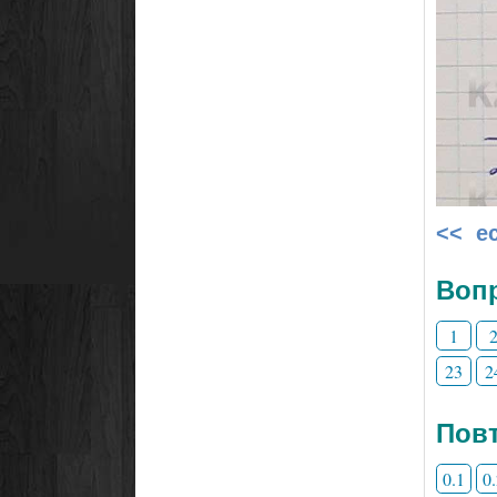
<< е
Воп
1
23
2
Повт
0.1
0