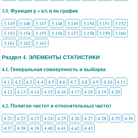
3.5. Функция у = k/x и ее график
3.145
3.146
3.147
3.148
3.149
3.150
3.151
3.152
3.153
3.154
3.155
3.156
3.157
3.158
3.159
3.160
3.161
3.162
3.163
Раздел 4. ЭЛЕМЕНТЫ СТАТИСТИКИ
4.1. Генеральная совокупность и выборка
4.1
4.2
4.3
4.4
4.5
4.6
4.7
4.8
4.9
4.10
4.11
4.12
4.13
4.14
4.15
4.16
4.17
4.18
4.19
4.20
4.2. Полигон частот и относительных частот
4.21
4.22
4.23
4.24
4.25
4.26
4.27
4.28
4.35
4.36
4.37
4.38
4.39
4.40
4.41
4.42
4.43