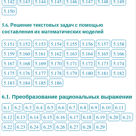
5.142
5.143
5.144
5.145
5.146
5.147
5.148
5.149
5.150
5.6. Решение текстовых задач с помощью
составления их математических моделей
5.151
5.152
5.153
5.154
5.155
5.156
5.157
5.158
5.159
5.160
5.161
5.162
5.163
5.164
5.165
5.166
5.167
5.168
5.169
5.170
5.171
5.172
5.173
5.174
5.175
5.176
5.177
5.178
5.179
5.180
5.181
5.182
5.183
5.184
5.185
5.186
6.1. Преобразование рациональных выражении
6.1
6.2
6.3
6.4
6.5
6.6
6.7
6.8
6.9
6.10
6.11
6.12
6.13
6.14
6.15
6.16
6.17
6.18
6.19
6.20
6.21
6.22
6.23
6.24
6.25
6.26
6.27
6.28
6.29