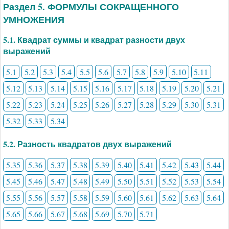
Раздел 5. ФОРМУЛЫ СОКРАЩЕННОГО
УМНОЖЕНИЯ
5.1. Квадрат суммы и квадрат разности двух
выражений
5.1
5.2
5.3
5.4
5.5
5.6
5.7
5.8
5.9
5.10
5.11
5.12
5.13
5.14
5.15
5.16
5.17
5.18
5.19
5.20
5.21
5.22
5.23
5.24
5.25
5.26
5.27
5.28
5.29
5.30
5.31
5.32
5.33
5.34
5.2. Разность квадратов двух выражений
5.35
5.36
5.37
5.38
5.39
5.40
5.41
5.42
5.43
5.44
5.45
5.46
5.47
5.48
5.49
5.50
5.51
5.52
5.53
5.54
5.55
5.56
5.57
5.58
5.59
5.60
5.61
5.62
5.63
5.64
5.65
5.66
5.67
5.68
5.69
5.70
5.71