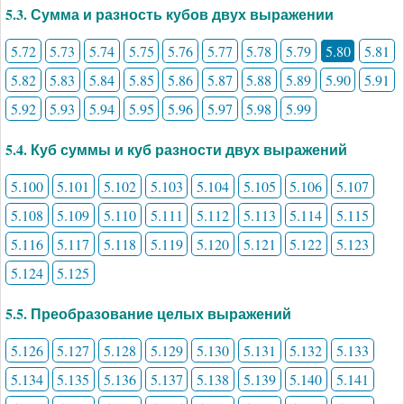
5.3. Сумма и разность кубов двух выражении
5.72
5.73
5.74
5.75
5.76
5.77
5.78
5.79
5.80
5.81
5.82
5.83
5.84
5.85
5.86
5.87
5.88
5.89
5.90
5.91
5.92
5.93
5.94
5.95
5.96
5.97
5.98
5.99
5.4. Куб суммы и куб разности двух выражений
5.100
5.101
5.102
5.103
5.104
5.105
5.106
5.107
5.108
5.109
5.110
5.111
5.112
5.113
5.114
5.115
5.116
5.117
5.118
5.119
5.120
5.121
5.122
5.123
5.124
5.125
5.5. Преобразование целых выражений
5.126
5.127
5.128
5.129
5.130
5.131
5.132
5.133
5.134
5.135
5.136
5.137
5.138
5.139
5.140
5.141