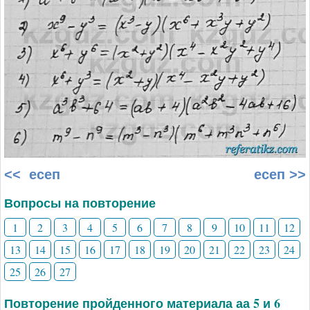
<< есеп
есеп >>
Вопросы на повторение
1
2
3
4
5
6
7
8
9
10
11
12
13
14
15
16
17
18
19
20
21
22
23
24
25
26
27
Повторение пройденного материала аа 5 и 6