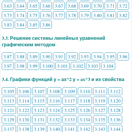
3.63
3.64
3.65
3.66
3.67
3.68
3.69
3.70
3.71
3.72
3.73
3.74
3.75
3.76
3.77
3.78
3.79
3.80
3.81
3.82
3.83
3.84
3.85
3.86
3.3. Решение системы линейных уравнений
графическим методом
3.87
3.88
3.89
3.90
3.91
3.92
3.93
3.94
3.95
3.96
3.97
3.98
3.99
3.100
3.101
3.102
3.103
3.104
3.4. Графики функций у = ах^2 у = ax^3 и их свойства
3.105
3.106
3.107
3.108
3.109
3.110
3.111
3.112
3.113
3.114
3.115
3.116
3.117
3.118
3.119
3.120
3.121
3.122
3.123
3.124
3.125
3.126
3.127
3.128
3.129
3.130
3.131
3.132
3.133
3.134
3.135
3.136
3.137
3.138
3.139
3.140
3.141
3.142
3.143
3.144