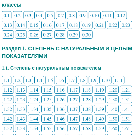
классы
0.1
0.2
0.3
0.4
0.5
0.7
0.8
0.9
0.10
0.11
0.12
0.13
0.14
0.15
0.16
0.17
0.18
0.19
0.21
0.22
0.23
0.24
0.25
0.26
0.27
0.28
0.29
0.30
Раздел 1. СТЕПЕНЬ С НАТУРАЛЬНЫМ И ЦЕЛЫМ
ПОКАЗАТЕЛЯМИ
1.1. Степень с натуральным показателем
1.1
1.2
1.3
1.4
1.5
1.6
1.7
1.8
1.9
1.10
1.11
1.12
1.13
1.14
1.15
1.16
1.17
1.18
1.19
1.20
1.21
1.22
1.23
1.24
1.25
1.26
1.27
1.28
1.29
1.30
1.31
1.32
1.33
1.34
1.35
1.36
1.37
1.38
1.39
1.40
1.41
1.42
1.43
1.44
1.45
1.46
1.47
1.48
1.49
1.50
1.51
1.52
1.53
1.54
1.55
1.56
1.57
1.58
1.59
1.60
1.61