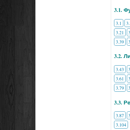
3.1. 
3.1
3
3.21
3.39
3.2. 
3.43
3.61
3.79
3.3. 
3.87
3.104