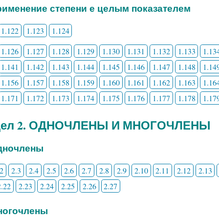
Применение степени е целым показателем
1.122
1.123
1.124
1.126
1.127
1.128
1.129
1.130
1.131
1.132
1.133
1.13
1.141
1.142
1.143
1.144
1.145
1.146
1.147
1.148
1.14
1.156
1.157
1.158
1.159
1.160
1.161
1.162
1.163
1.16
1.171
1.172
1.173
1.174
1.175
1.176
1.177
1.178
1.17
дел 2. ОДНОЧЛЕНЫ И МНОГОЧЛЕНЫ
Одночлены
.2
2.3
2.4
2.5
2.6
2.7
2.8
2.9
2.10
2.11
2.12
2.13
2.22
2.23
2.24
2.25
2.26
2.27
Многочлены