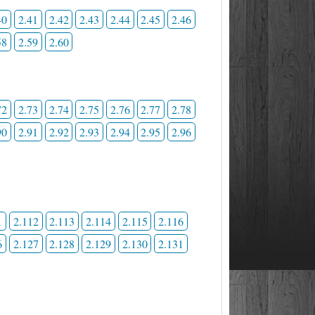
40
2.41
2.42
2.43
2.44
2.45
2.46
58
2.59
2.60
72
2.73
2.74
2.75
2.76
2.77
2.78
90
2.91
2.92
2.93
2.94
2.95
2.96
1
2.112
2.113
2.114
2.115
2.116
6
2.127
2.128
2.129
2.130
2.131