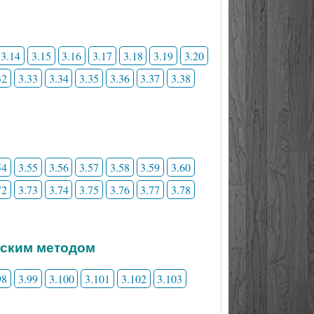
3.14
3.15
3.16
3.17
3.18
3.19
3.20
32
3.33
3.34
3.35
3.36
3.37
3.38
54
3.55
3.56
3.57
3.58
3.59
3.60
72
3.73
3.74
3.75
3.76
3.77
3.78
еским методом
98
3.99
3.100
3.101
3.102
3.103