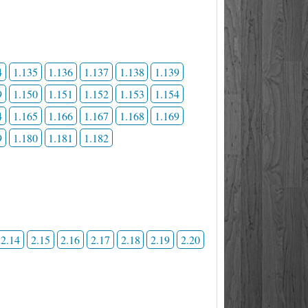
4
1.135
1.136
1.137
1.138
1.139
9
1.150
1.151
1.152
1.153
1.154
4
1.165
1.166
1.167
1.168
1.169
9
1.180
1.181
1.182
2.14
2.15
2.16
2.17
2.18
2.19
2.20