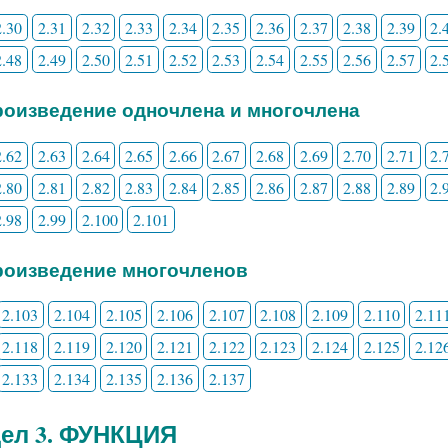
2.30
2.31
2.32
2.33
2.34
2.35
2.36
2.37
2.38
2.39
2.
2.48
2.49
2.50
2.51
2.52
2.53
2.54
2.55
2.56
2.57
2.
Произведение одночлена и многочлена
2.62
2.63
2.64
2.65
2.66
2.67
2.68
2.69
2.70
2.71
2.
2.80
2.81
2.82
2.83
2.84
2.85
2.86
2.87
2.88
2.89
2.
2.98
2.99
2.100
2.101
Произведение многочленов
2.103
2.104
2.105
2.106
2.107
2.108
2.109
2.110
2.11
2.118
2.119
2.120
2.121
2.122
2.123
2.124
2.125
2.12
2.133
2.134
2.135
2.136
2.137
ел 3. ФУНКЦИЯ