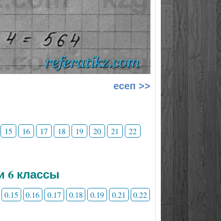
есеп >>
15
16
17
18
19
20
21
22
и 6 классы
0.15
0.16
0.17
0.18
0.19
0.21
0.22