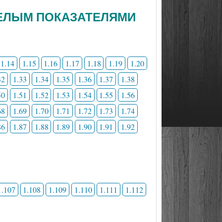
 ЦЕЛЫМ ПОКАЗАТЕЛЯМИ
1.14
1.15
1.16
1.17
1.18
1.19
1.20
32
1.33
1.34
1.35
1.36
1.37
1.38
50
1.51
1.52
1.53
1.54
1.55
1.56
68
1.69
1.70
1.71
1.72
1.73
1.74
86
1.87
1.88
1.89
1.90
1.91
1.92
1.107
1.108
1.109
1.110
1.111
1.112