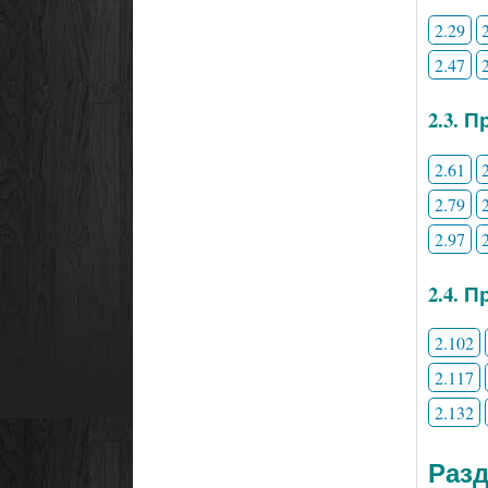
2.29
2.47
2.3. 
2.61
2.79
2.97
2.4. 
2.102
2.117
2.132
Разд