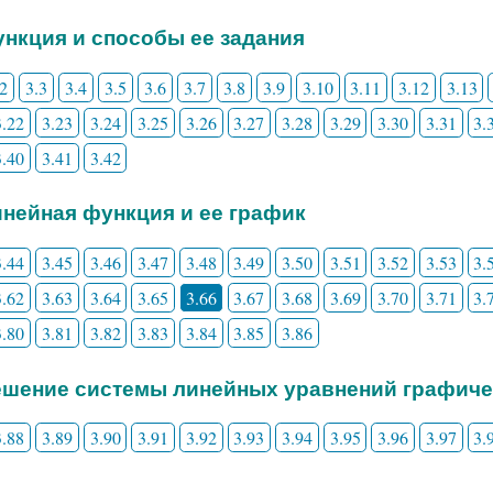
Функция и способы ее задания
.2
3.3
3.4
3.5
3.6
3.7
3.8
3.9
3.10
3.11
3.12
3.13
3.22
3.23
3.24
3.25
3.26
3.27
3.28
3.29
3.30
3.31
3.
3.40
3.41
3.42
Линейная функция и ее график
3.44
3.45
3.46
3.47
3.48
3.49
3.50
3.51
3.52
3.53
3.
3.62
3.63
3.64
3.65
3.66
3.67
3.68
3.69
3.70
3.71
3.
3.80
3.81
3.82
3.83
3.84
3.85
3.86
Решение системы линейных уравнений графич
3.88
3.89
3.90
3.91
3.92
3.93
3.94
3.95
3.96
3.97
3.