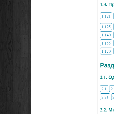
1.3. 
1.121
1.125
1.140
1.155
1.170
Раз
2.1. 
2.1
2
2.21
2.2. 