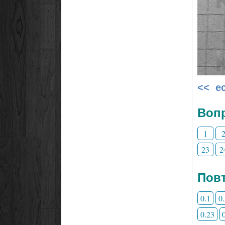
<< е
Воп
1
23
2
Повт
0.1
0
0.23