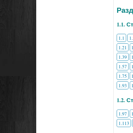
Раз
1.1. 
1.1
1
1.21
1.39
1.57
1.75
1.93
1.2. 
1.97
1.113