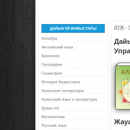
ДҮЖ
›
ДАЙЫН ҮЙ ЖҰМЫСТАРЫ
Алгебра
Дайы
Английский язык
Упра
Биология
География
Геометрия
История Казахстана
Казахская литература
Казахский язык и литература
Қазақ тілі
Математика
Жау
Русский язык