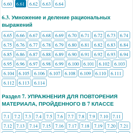
6.60
6.61
6.62
6.63
6.64
6.3. Умножение и деление рациональных
выражений
6.65
6.66
6.67
6.68
6.69
6.70
6.71
6.72
6.73
6.74
6.75
6.76
6.77
6.78
6.79
6.80
6.81
6.82
6.83
6.84
6.85
6.86
6.87
6.88
6.89
6.90
6.91
6.92
6.93
6.94
6.95
6.96
6.97
6.98
6.99
6.100
6.101
6.102
6.103
6.104
6.105
6.106
6.107
6.108
6.109
6.110
6.111
6.112
6.113
6.114
Раздел 7. УПРАЖНЕНИЯ ДЛЯ ПОВТОРЕНИЯ
МАТЕРИАЛА, ПРОЙДЕННОГО В 7 КЛАССЕ
7.1
7.2
7.3
7.4
7.5
7.6
7.7
7.8
7.9
7.10
7.11
7.12
7.13
7.14
7.15
7.16
7.17
7.18
7.19
7.20
7.21