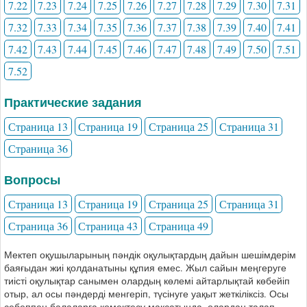
7.22
7.23
7.24
7.25
7.26
7.27
7.28
7.29
7.30
7.31
7.32
7.33
7.34
7.35
7.36
7.37
7.38
7.39
7.40
7.41
7.42
7.43
7.44
7.45
7.46
7.47
7.48
7.49
7.50
7.51
7.52
Практические задания
Страница 13
Страница 19
Страница 25
Страница 31
Страница 36
Вопросы
Страница 13
Страница 19
Страница 25
Страница 31
Страница 36
Страница 43
Страница 49
Мектеп оқушыларының пәндік оқулықтардың дайын шешімдерім
баяғыдан жиі қолданатыны құпия емес. Жыл сайын меңгеруге
тиісті оқулықтар санымен олардың көлемі айтарлықтай көбейіп
отыр, ал осы пәндерді менгеріп, түсінуге уақыт жеткіліксіз. Осы
себеппен балаларға көмектесу мақсатында, олардан талап