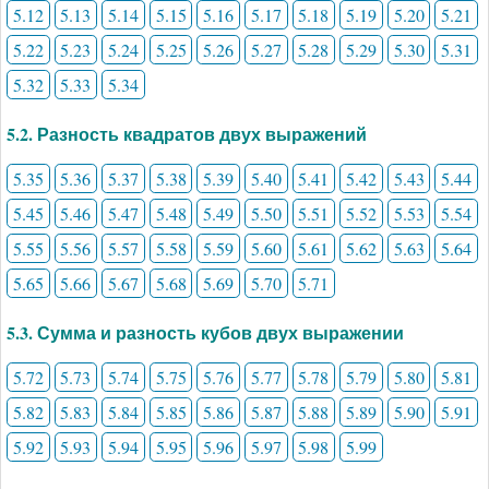
5.12
5.13
5.14
5.15
5.16
5.17
5.18
5.19
5.20
5.21
5.22
5.23
5.24
5.25
5.26
5.27
5.28
5.29
5.30
5.31
5.32
5.33
5.34
5.2. Разность квадратов двух выражений
5.35
5.36
5.37
5.38
5.39
5.40
5.41
5.42
5.43
5.44
5.45
5.46
5.47
5.48
5.49
5.50
5.51
5.52
5.53
5.54
5.55
5.56
5.57
5.58
5.59
5.60
5.61
5.62
5.63
5.64
5.65
5.66
5.67
5.68
5.69
5.70
5.71
5.3. Сумма и разность кубов двух выражении
5.72
5.73
5.74
5.75
5.76
5.77
5.78
5.79
5.80
5.81
5.82
5.83
5.84
5.85
5.86
5.87
5.88
5.89
5.90
5.91
5.92
5.93
5.94
5.95
5.96
5.97
5.98
5.99