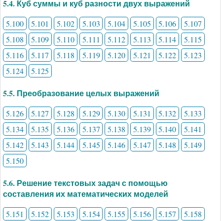
5.4. Куб суммы и куб разности двух выражений
5.100
5.101
5.102
5.103
5.104
5.105
5.106
5.107
5.108
5.109
5.110
5.111
5.112
5.113
5.114
5.115
5.116
5.117
5.118
5.119
5.120
5.121
5.122
5.123
5.124
5.125
5.5. Преобразование целых выражений
5.126
5.127
5.128
5.129
5.130
5.131
5.132
5.133
5.134
5.135
5.136
5.137
5.138
5.139
5.140
5.141
5.142
5.143
5.144
5.145
5.146
5.147
5.148
5.149
5.150
5.6. Решение текстовых задач с помощью
составления их математических моделей
5.151
5.152
5.153
5.154
5.155
5.156
5.157
5.158