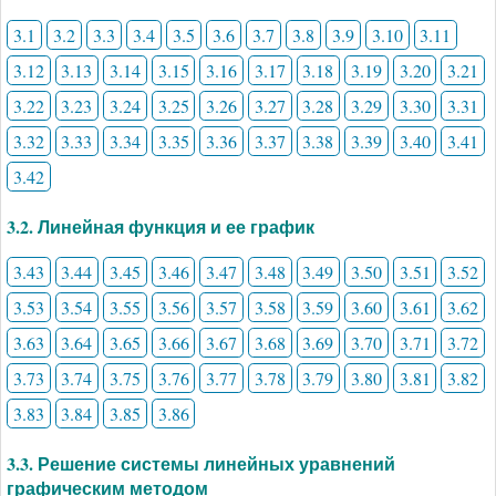
3.1
3.2
3.3
3.4
3.5
3.6
3.7
3.8
3.9
3.10
3.11
3.12
3.13
3.14
3.15
3.16
3.17
3.18
3.19
3.20
3.21
3.22
3.23
3.24
3.25
3.26
3.27
3.28
3.29
3.30
3.31
3.32
3.33
3.34
3.35
3.36
3.37
3.38
3.39
3.40
3.41
3.42
3.2. Линейная функция и ее график
3.43
3.44
3.45
3.46
3.47
3.48
3.49
3.50
3.51
3.52
3.53
3.54
3.55
3.56
3.57
3.58
3.59
3.60
3.61
3.62
3.63
3.64
3.65
3.66
3.67
3.68
3.69
3.70
3.71
3.72
3.73
3.74
3.75
3.76
3.77
3.78
3.79
3.80
3.81
3.82
3.83
3.84
3.85
3.86
3.3. Решение системы линейных уравнений
графическим методом