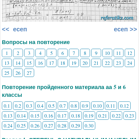
<< есеп
есеп >>
Вопросы на повторение
1
2
3
4
5
6
7
8
9
10
11
12
13
14
15
16
17
18
19
20
21
22
23
24
25
26
27
Повторение пройденного материала аа 5 и 6
классы
0.1
0.2
0.3
0.4
0.5
0.7
0.8
0.9
0.10
0.11
0.12
0.13
0.14
0.15
0.16
0.17
0.18
0.19
0.21
0.22
0.23
0.24
0.25
0.26
0.27
0.28
0.29
0.30