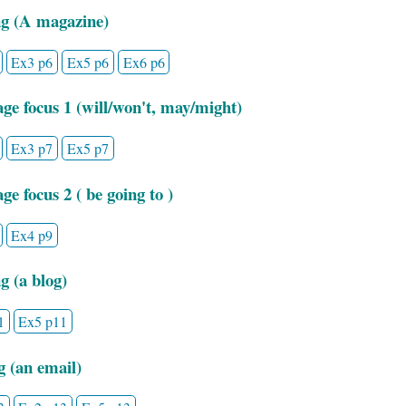
g (A magazine)
Ex3 p6
Ex5 p6
Ex6 p6
ge focus 1 (will/won't, may/might)
Ex3 p7
Ex5 p7
e focus 2 ( be going to )
Ex4 p9
g (a blog)
1
Ex5 p11
g (an email)