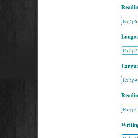
Readin
Ex2 p6
Langua
Ex2 p7
Languag
Ex2 p9
Readin
Ex3 p1
Writin