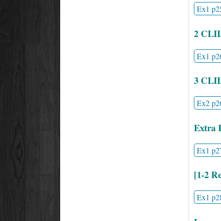
Ex1 p2
2 CLI
Ex1 p2
3 CLI
Ex2 p2
Extra 
Ex1 p2
[1-2 Re
Ex1 p2