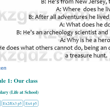
сеп
e 1: Our class
ary (Life at School)
Ex2/Ex3 p5
Ex4 p5