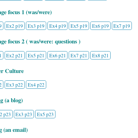
ge focus 1 (was/were)
9
Ex2 p19
Ex3 p19
Ex4 p19
Ex5 p19
Ex6 p19
Ex7 p19
ge focus 2 ( was/were: questions )
1
Ex2 p21
Ex5 p21
Ex6 p21
Ex7 p21
Ex8 p21
er Culture
2
Ex3 p22
Ex4 p22
g (a blog)
2 p23
Ex3 p23
Ex5 p23
g (an email)