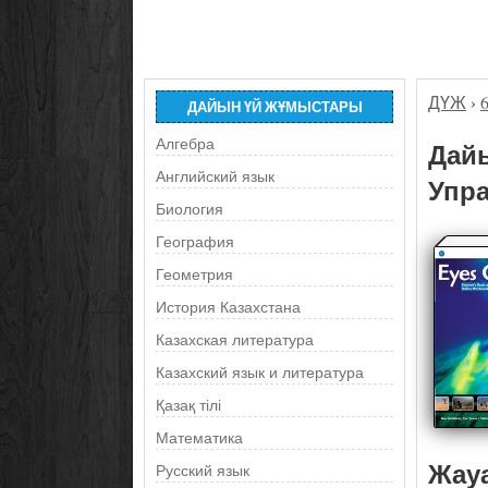
ДҮЖ
›
ДАЙЫН ҮЙ ЖҰМЫСТАРЫ
Алгебра
Дайы
Английский язык
Упра
Биология
География
Геометрия
История Казахстана
Казахская литература
Казахский язык и литература
Қазақ тілі
Математика
Жау
Русский язык