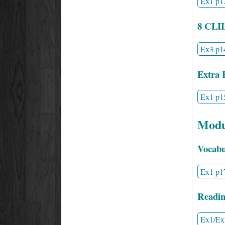
Ex1 p1
8 CLI
Ex3 p1
Extra 
Ex1 p1
Modu
Vocabu
Ex1 p1
Readin
Ex1/Ex