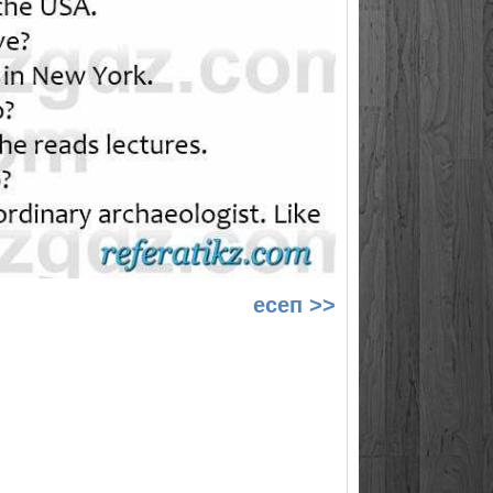
есеп >>