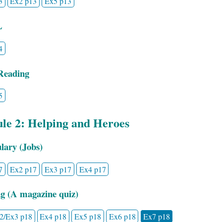
3
Ex2 p13
Ex5 p13
L
4
Reading
5
le 2: Helping and Heroes
lary (Jobs)
7
Ex2 p17
Ex3 p17
Ex4 p17
g (A magazine quiz)
2/Ex3 p18
Ex4 p18
Ex5 p18
Ex6 p18
Ex7 p18