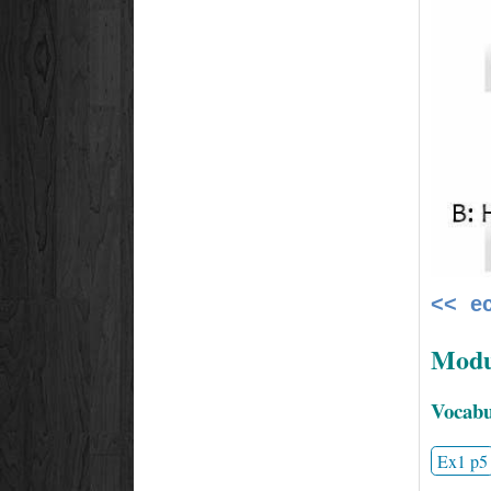
<< е
Modul
Vocabul
Ex1 p5