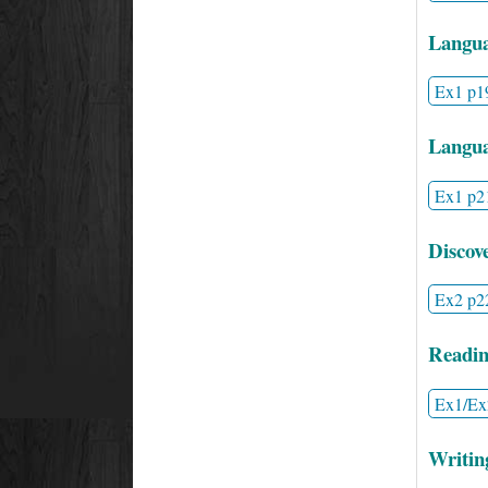
Langua
Ex1 p1
Langua
Ex1 p2
Discov
Ex2 p2
Readin
Ex1/Ex
Writin