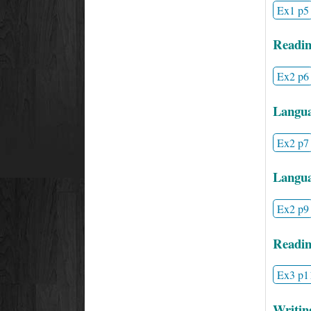
Ex1 p5
Readin
Ex2 p6
Langua
Ex2 p7
Languag
Ex2 p9
Readin
Ex3 p1
Writin