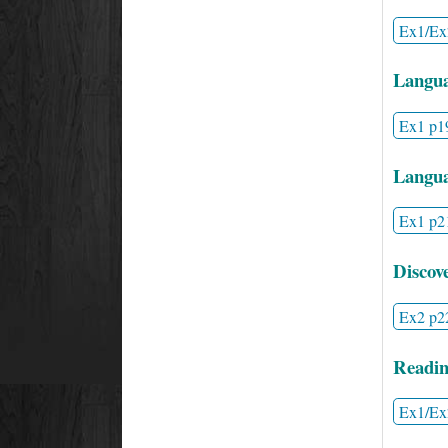
Ex1/Ex
Langua
Ex1 p1
Langua
Ex1 p2
Discov
Ex2 p2
Readin
Ex1/Ex