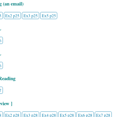
g (an email)
5
Ex2 p25
Ex3 p25
Ex5 p25
L
6
L
6
Reading
7
view ]
8
Ex2 p28
Ex3 p28
Ex4 p28
Ex5 p28
Ex6 p28
Ex7 p28