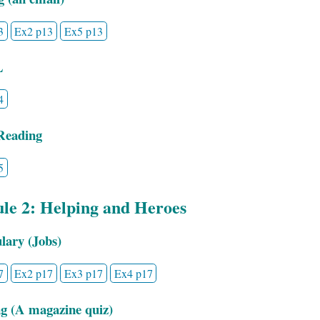
3
Ex2 p13
Ex5 p13
L
4
Reading
5
le 2: Helping and Heroes
lary (Jobs)
7
Ex2 p17
Ex3 p17
Ex4 p17
g (A magazine quiz)