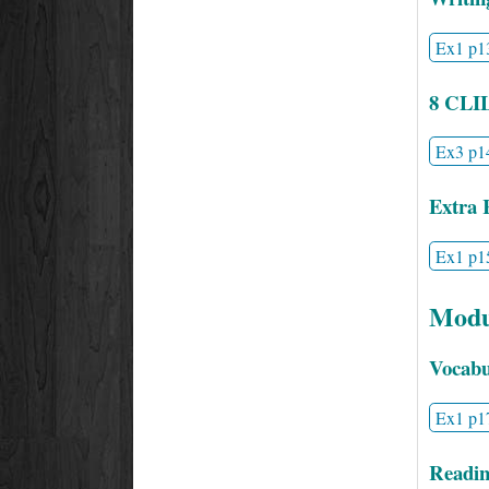
Ex1 p1
8 CLI
Ex3 p1
Extra 
Ex1 p1
Modu
Vocabu
Ex1 p1
Readin