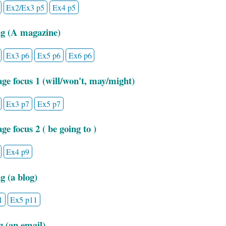
Ex2/Ex3 p5
Ex4 p5
g (A magazine)
Ex3 p6
Ex5 p6
Ex6 p6
ge focus 1 (will/won't, may/might)
Ex3 p7
Ex5 p7
e focus 2 ( be going to )
Ex4 p9
g (a blog)
1
Ex5 p11
g (an email)