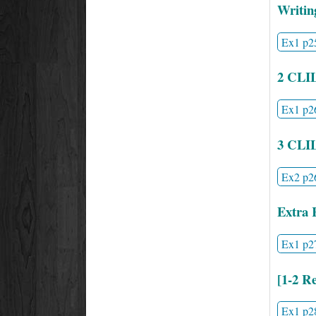
Writin
Ex1 p2
2 CLI
Ex1 p2
3 CLI
Ex2 p2
Extra 
Ex1 p2
[1-2 Re
Ex1 p2