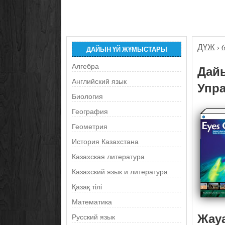
ДҮЖ
›
ДАЙЫН ҮЙ ЖҰМЫСТАРЫ
Алгебра
Дайы
Английский язык
Упра
Биология
География
Геометрия
История Казахстана
Казахская литература
Казахский язык и литература
Қазақ тілі
Математика
Жау
Русский язык