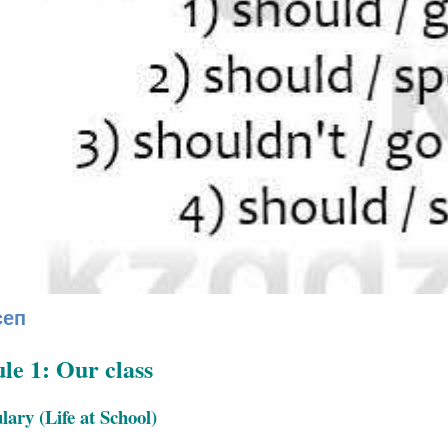
сеп
e 1: Our class
ary (Life at School)