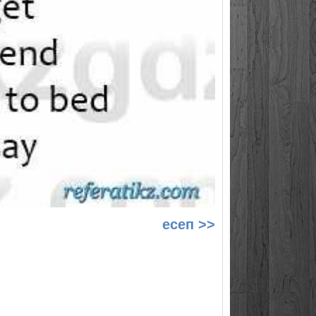
есеп >>