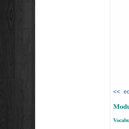
<< е
Modul
Vocabul