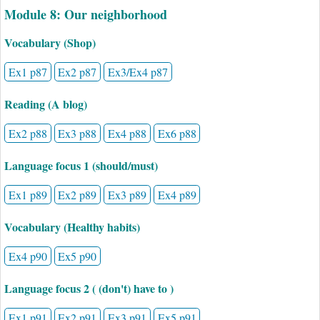
Module 8: Our neighborhood
Vocabulary (Shop)
Ex1 p87
Ex2 p87
Ex3/Ex4 p87
Reading (A blog)
Ex2 p88
Ex3 p88
Ex4 p88
Ex6 p88
Language focus 1 (should/must)
Ex1 p89
Ex2 p89
Ex3 p89
Ex4 p89
Vocabulary (Healthy habits)
Ex4 p90
Ex5 p90
Language focus 2 ( (don't) have to )
Ex1 p91
Ex2 p91
Ex3 p91
Ex5 p91