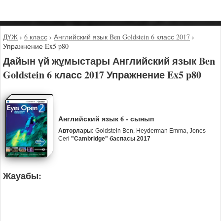
ДҮЖ
›
6 класс
›
Английский язык Ben Goldstein 6 класс 2017
›
Упражнение Ex5 p80
Дайын үй жұмыстары Английский язык Ben
Goldstein 6 класс 2017 Упражнение Ex5 p80
Английский язык 6 - сынып
Авторлары:
Goldstein Ben, Heyderman Emma, Jones
Ceri
"Cambridge" баспасы 2017
Жауабы: