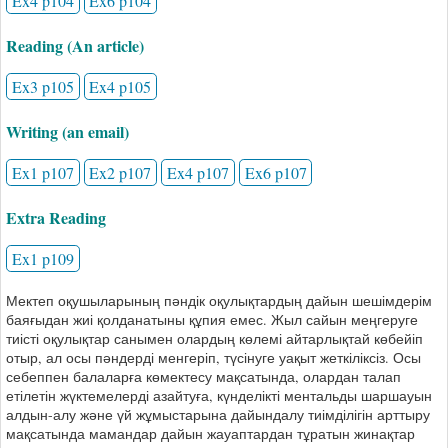
Ex4 p104
Ex6 p104
Reading (An article)
Ex3 p105
Ex4 p105
Writing (an email)
Ex1 p107
Ex2 p107
Ex4 p107
Ex6 p107
Extra Reading
Ex1 p109
Мектеп оқушыларының пәндік оқулықтардың дайын шешімдерім
баяғыдан жиі қолданатыны құпия емес. Жыл сайын меңгеруге
тиісті оқулықтар санымен олардың көлемі айтарлықтай көбейіп
отыр, ал осы пәндерді менгеріп, түсінуге уақыт жеткіліксіз. Осы
себеппен балаларға көмектесу мақсатында, олардан талап
етілетін жүктемелерді азайтуға, күнделікті ментальды шаршауын
алдын-алу және үй жұмыстарына дайындалу тиімділігін арттыру
мақсатында мамандар дайын жауаптардан тұратын жинақтар