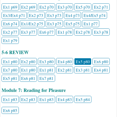
Ex1 p69
Ex2 p69
Ex2 p70
Ex3 p70
Ex5 p70
Ex2 p71
Ex3/Ex4 p71
Ex2 p73
Ex3 p73
Ex4 p73
Ex4/Ex5 p74
Ex6 p74
Ex1/Ex2 p75
Ex3 p75
Ex5 p75
Ex1 p77
Ex2 p77
Ex3 p77
Ex6 p77
Ex1 p78
Ex2 p78
Ex3 p78
Ex1 p79
5-6 REVIEW
Ex1 p80
Ex2 p80
Ex3 p80
Ex4 p80
Ex5 p80
Ex6 p80
Ex7 p80
Ex1 p80
Ex1 p81
Ex2 p81
Ex3 p81
Ex4 p81
Ex5 p81
Ex6 p81
Ex7 p81
Module 7: Reading for Pleasure
Ex1 p83
Ex2 p83
Ex1 p83
Ex4 p83
Ex5 p84
Ex6 p85