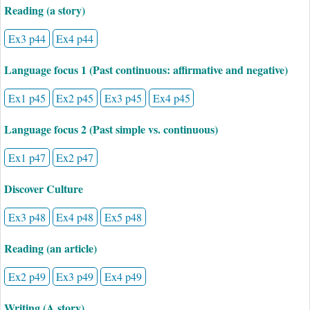
Reading (a story)
Ex3 p44
Ex4 p44
Language focus 1 (Past continuous: affirmative and negative)
Ex1 p45
Ex2 p45
Ex3 p45
Ex4 p45
Language focus 2 (Past simple vs. continuous)
Ex1 p47
Ex2 p47
Discover Culture
Ex3 p48
Ex4 p48
Ex5 p48
Reading (an article)
Ex2 p49
Ex3 p49
Ex4 p49
Writing (A story)