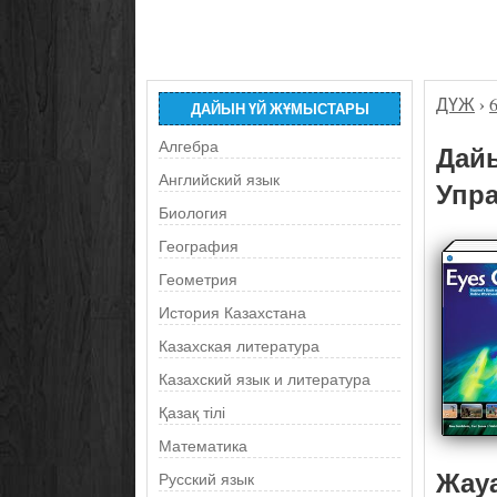
ДҮЖ
›
ДАЙЫН ҮЙ ЖҰМЫСТАРЫ
Алгебра
Дайы
Английский язык
Упра
Биология
География
Геометрия
История Казахстана
Казахская литература
Казахский язык и литература
Қазақ тілі
Математика
Жау
Русский язык