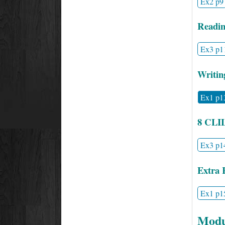
Ex2 p9
Readin
Ex3 p1
Writin
Ex1 p1
8 CLI
Ex3 p1
Extra 
Ex1 p1
Modu