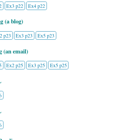
2
Ex3 p22
Ex4 p22
g (a blog)
2 p23
Ex3 p23
Ex5 p23
g (an email)
5
Ex2 p25
Ex3 p25
Ex5 p25
L
6
L
6