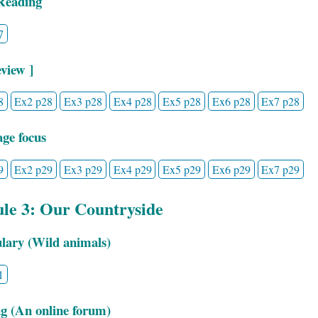
Reading
7
view ]
8
Ex2 p28
Ex3 p28
Ex4 p28
Ex5 p28
Ex6 p28
Ex7 p28
ge focus
9
Ex2 p29
Ex3 p29
Ex4 p29
Ex5 p29
Ex6 p29
Ex7 p29
le 3: Our Countryside
lary (Wild animals)
1
g (An online forum)