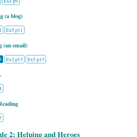
Ex4 p9
g (a blog)
1
Ex5 p11
g (an email)
3
Ex2 p13
Ex5 p13
L
4
Reading
5
le 2: Helping and Heroes