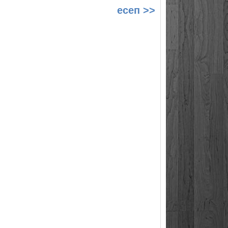
есеп >>