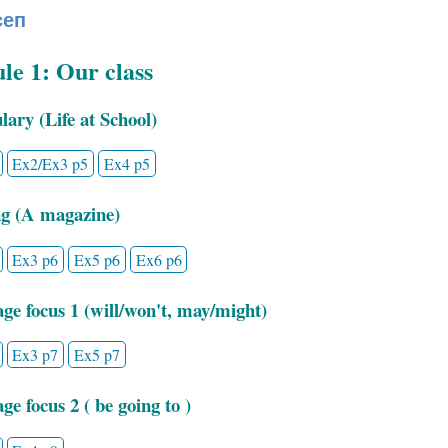
сеп
e 1: Our class
ary (Life at School)
Ex2/Ex3 p5
Ex4 p5
g (A magazine)
Ex3 p6
Ex5 p6
Ex6 p6
ge focus 1 (will/won't, may/might)
Ex3 p7
Ex5 p7
e focus 2 ( be going to )