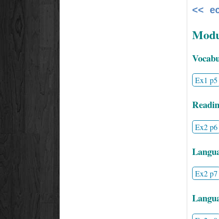
<< е
Modul
Vocabul
Ex1 p5
Readin
Ex2 p6
Langua
Ex2 p7
Languag