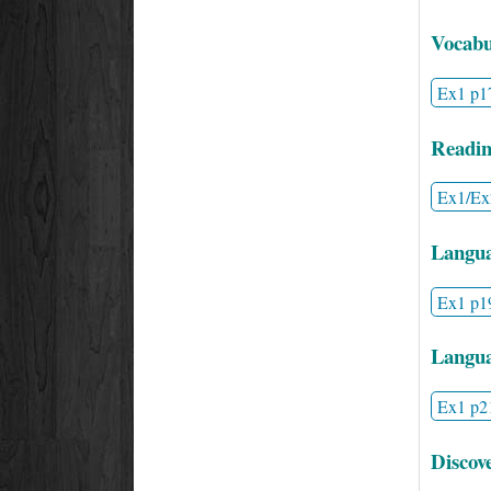
Vocabu
Ex1 p1
Readin
Ex1/Ex
Langua
Ex1 p1
Langua
Ex1 p2
Discov