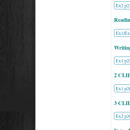
Ex2 p2
Readin
Ex1/Ex
Writin
Ex1 p2
2 CLI
Ex1 p2
3 CLI
Ex2 p2