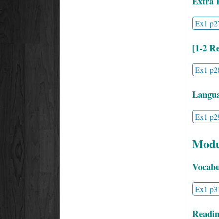
Extra 
Ex1 p2
[1-2 Re
Ex1 p2
Langua
Ex1 p2
Modu
Vocabu
Ex1 p3
Readin