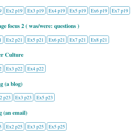
9
Ex2 p19
Ex3 p19
Ex4 p19
Ex5 p19
Ex6 p19
Ex7 p19
ge focus 2 ( was/were: questions )
1
Ex2 p21
Ex5 p21
Ex6 p21
Ex7 p21
Ex8 p21
er Culture
2
Ex3 p22
Ex4 p22
g (a blog)
2 p23
Ex3 p23
Ex5 p23
g (an email)
5
Ex2 p25
Ex3 p25
Ex5 p25