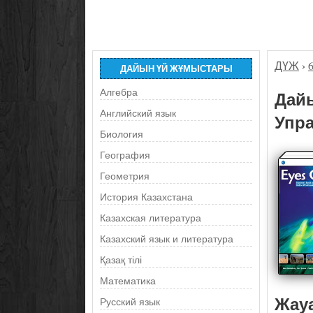
ДҮЖ
›
ДАЙЫН ҮЙ ЖҰМЫСТАРЫ
Алгебра
Дайы
Английский язык
Упра
Биология
География
Геометрия
История Казахстана
Казахская литература
Казахский язык и литература
Қазақ тілі
Математика
Жау
Русский язык