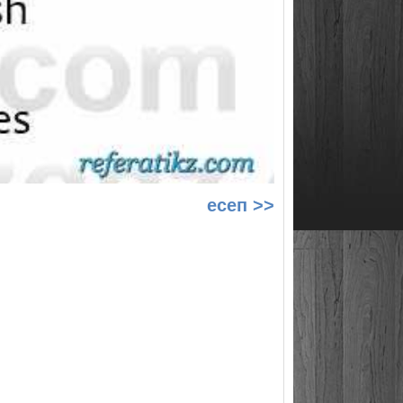
есеп >>