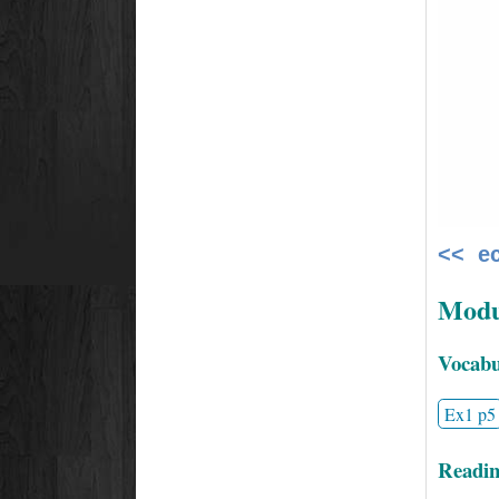
<< е
Modul
Vocabul
Ex1 p5
Readin