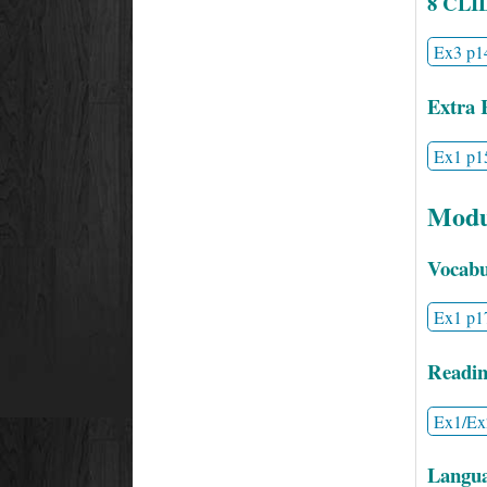
8 CLI
Ex3 p1
Extra 
Ex1 p1
Modu
Vocabu
Ex1 p1
Readin
Ex1/Ex
Langua