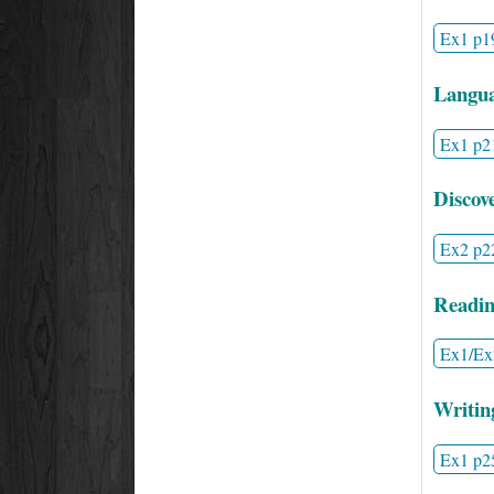
Ex1 p1
Langua
Ex1 p2
Discov
Ex2 p2
Readin
Ex1/Ex
Writin
Ex1 p2