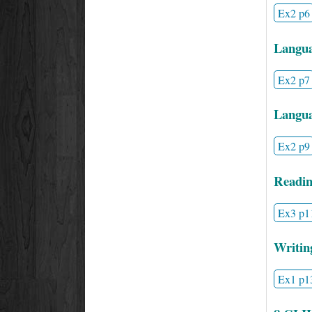
Ex2 p6
Langua
Ex2 p7
Languag
Ex2 p9
Readin
Ex3 p1
Writin
Ex1 p1