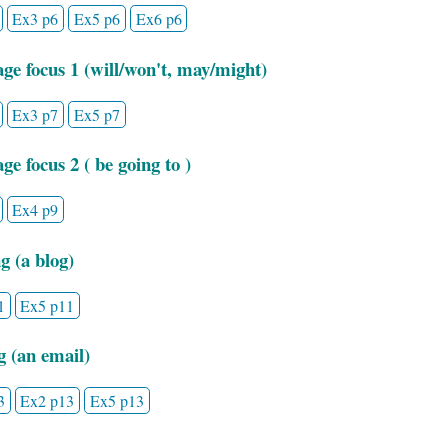
Ex3 p6
Ex5 p6
Ex6 p6
ge focus 1 (will/won't, may/might)
Ex3 p7
Ex5 p7
e focus 2 ( be going to )
Ex4 p9
g (a blog)
1
Ex5 p11
g (an email)
3
Ex2 p13
Ex5 p13