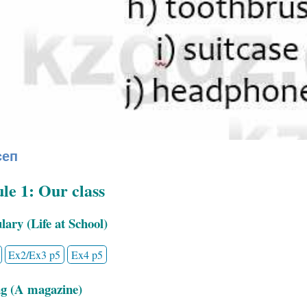
сеп
e 1: Our class
ary (Life at School)
Ex2/Ex3 p5
Ex4 p5
g (A magazine)