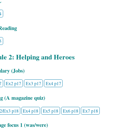
L
4
Reading
5
le 2: Helping and Heroes
lary (Jobs)
7
Ex2 p17
Ex3 p17
Ex4 p17
g (A magazine quiz)
2/Ex3 p18
Ex4 p18
Ex5 p18
Ex6 p18
Ex7 p18
ge focus 1 (was/were)