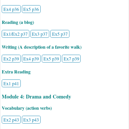
Ex4 p36
Ex5 p36
Reading (a blog)
Ex1/Ex2 p37
Ex3 p37
Ex5 p37
Writing (A description of a favorite walk)
Ex2 p39
Ex4 p39
Ex5 p39
Ex7 p39
Extra Reading
Ex1 p41
Module 4: Drama and Comedy
Vocabulary (action verbs)
Ex2 p43
Ex3 p43