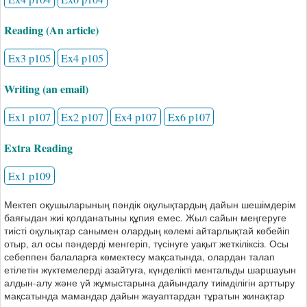
Reading (An article)
Ex3 p105
Ex4 p105
Writing (an email)
Ex1 p107
Ex2 p107
Ex4 p107
Ex6 p107
Extra Reading
Ex1 p109
Мектеп оқушыларының пәндік оқулықтардың дайын шешімдерім
баяғыдан жиі қолданатыны құпия емес. Жыл сайын меңгеруге
тиісті оқулықтар санымен олардың көлемі айтарлықтай көбейіп
отыр, ал осы пәндерді менгеріп, түсінуге уақыт жеткіліксіз. Осы
себеппен балаларға көмектесу мақсатында, олардан талап
етілетін жүктемелерді азайтуға, күнделікті ментальды шаршауын
алдын-алу және үй жұмыстарына дайындалу тиімділігін арттыру
мақсатында мамандар дайын жауаптардан тұратын жинақтар