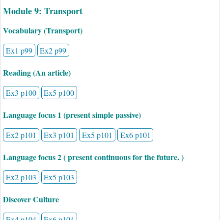
Module 9: Transport
Vocabulary (Transport)
Ex1 p99
Ex2 p99
Reading (An article)
Ex3 p100
Ex5 p100
Language focus 1 (present simple passive)
Ex2 p101
Ex3 p101
Ex5 p101
Ex6 p101
Language focus 2 ( present continuous for the future. )
Ex2 p103
Ex5 p103
Discover Culture
Ex4 p104
Ex6 p104