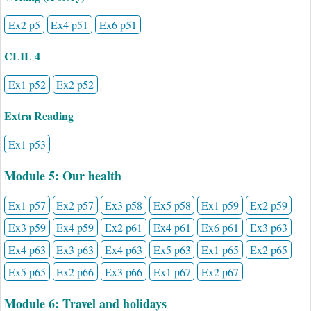
Ex2 p5
Ex4 p51
Ex6 p51
CLIL 4
Ex1 p52
Ex2 p52
Extra Reading
Ex1 p53
Module 5: Our health
Ex1 p57
Ex2 p57
Ex3 p58
Ex5 p58
Ex1 p59
Ex2 p59
Ex3 p59
Ex4 p59
Ex2 p61
Ex4 p61
Ex6 p61
Ex3 p63
Ex4 p63
Ex3 p63
Ex4 p63
Ex5 p63
Ex1 p65
Ex2 p65
Ex5 p65
Ex2 p66
Ex3 p66
Ex1 p67
Ex2 p67
Module 6: Travel and holidays