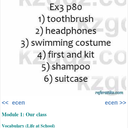
<< есеп
есеп >>
Module 1: Our class
Vocabulary (Life at School)