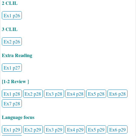
2 CLIL
Ex1 p26
3 CLIL
Ex2 p26
Extra Reading
Ex1 p27
[1-2 Review ]
Ex1 p28
Ex2 p28
Ex3 p28
Ex4 p28
Ex5 p28
Ex6 p28
Ex7 p28
Language focus
Ex1 p29
Ex2 p29
Ex3 p29
Ex4 p29
Ex5 p29
Ex6 p29