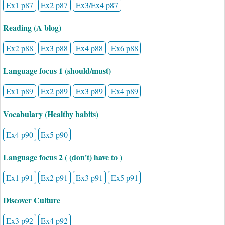
Ex1 p87
Ex2 p87
Ex3/Ex4 p87
Reading (A blog)
Ex2 p88
Ex3 p88
Ex4 p88
Ex6 p88
Language focus 1 (should/must)
Ex1 p89
Ex2 p89
Ex3 p89
Ex4 p89
Vocabulary (Healthy habits)
Ex4 p90
Ex5 p90
Language focus 2 ( (don't) have to )
Ex1 p91
Ex2 p91
Ex3 p91
Ex5 p91
Discover Culture
Ex3 p92
Ex4 p92