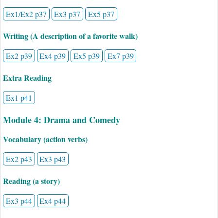
Ex1/Ex2 p37
Ex3 p37
Ex5 p37
Writing (A description of a favorite walk)
Ex2 p39
Ex4 p39
Ex5 p39
Ex7 p39
Extra Reading
Ex1 p41
Module 4: Drama and Comedy
Vocabulary (action verbs)
Ex2 p43
Ex3 p43
Reading (a story)
Ex3 p44
Ex4 p44