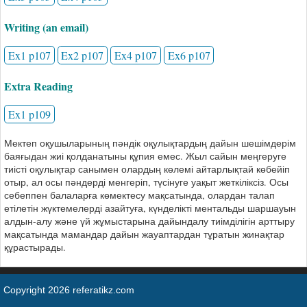
Writing (an email)
Ex1 p107
Ex2 p107
Ex4 p107
Ex6 p107
Extra Reading
Ex1 p109
Мектеп оқушыларының пәндік оқулықтардың дайын шешімдерім
баяғыдан жиі қолданатыны құпия емес. Жыл сайын меңгеруге
тиісті оқулықтар санымен олардың көлемі айтарлықтай көбейіп
отыр, ал осы пәндерді менгеріп, түсінуге уақыт жеткіліксіз. Осы
себеппен балаларға көмектесу мақсатында, олардан талап
етілетін жүктемелерді азайтуға, күнделікті ментальды шаршауын
алдын-алу және үй жұмыстарына дайындалу тиімділігін арттыру
мақсатында мамандар дайын жауаптардан тұратын жинақтар
құрастырады.
Copyright 2026 referatikz.com