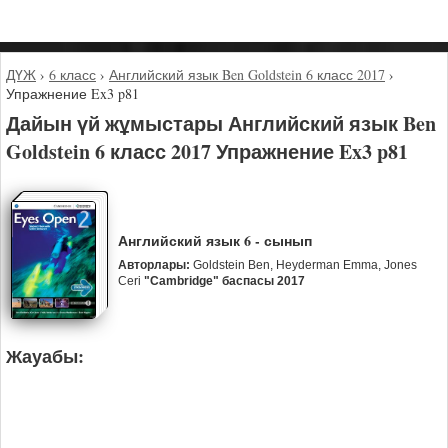
ДҮЖ
›
6 класс
›
Английский язык Ben Goldstein 6 класс 2017
›
Упражнение Ex3 p81
Дайын үй жұмыстары Английский язык Ben
Goldstein 6 класс 2017 Упражнение Ex3 p81
Английский язык 6 - сынып
Авторлары:
Goldstein Ben, Heyderman Emma, Jones
Ceri
"Cambridge" баспасы 2017
Жауабы: