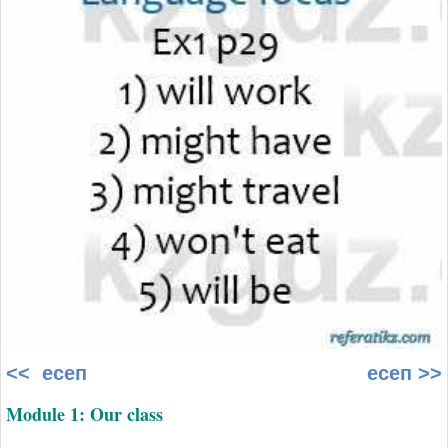
<< есеп
есеп >>
Module 1: Our class