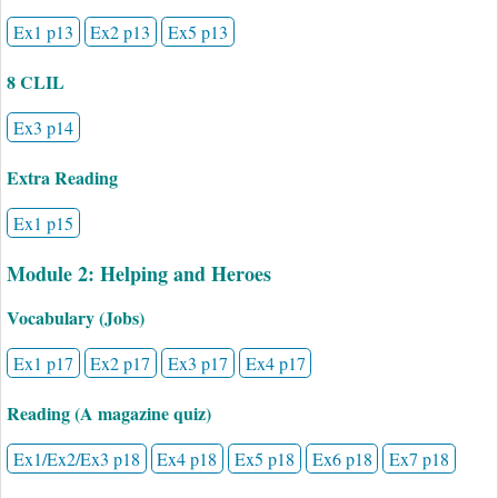
Ex1 p13
Ex2 p13
Ex5 p13
8 CLIL
Ex3 p14
Extra Reading
Ex1 p15
Module 2: Helping and Heroes
Vocabulary (Jobs)
Ex1 p17
Ex2 p17
Ex3 p17
Ex4 p17
Reading (A magazine quiz)
Ex1/Ex2/Ex3 p18
Ex4 p18
Ex5 p18
Ex6 p18
Ex7 p18