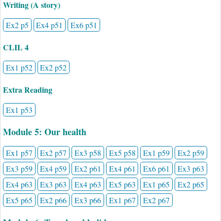
Writing (A story)
Ex2 p5
Ex4 p51
Ex6 p51
CLIL 4
Ex1 p52
Ex2 p52
Extra Reading
Ex1 p53
Module 5: Our health
Ex1 p57
Ex2 p57
Ex3 p58
Ex5 p58
Ex1 p59
Ex2 p59
Ex3 p59
Ex4 p59
Ex2 p61
Ex4 p61
Ex6 p61
Ex3 p63
Ex4 p63
Ex3 p63
Ex4 p63
Ex5 p63
Ex1 p65
Ex2 p65
Ex5 p65
Ex2 p66
Ex3 p66
Ex1 p67
Ex2 p67