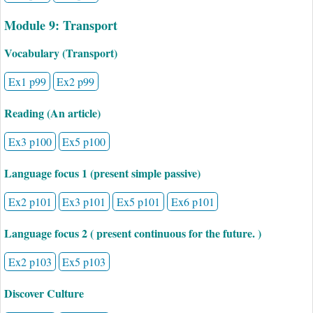
Module 9: Transport
Vocabulary (Transport)
Ex1 p99
Ex2 p99
Reading (An article)
Ex3 p100
Ex5 p100
Language focus 1 (present simple passive)
Ex2 p101
Ex3 p101
Ex5 p101
Ex6 p101
Language focus 2 ( present continuous for the future. )
Ex2 p103
Ex5 p103
Discover Culture