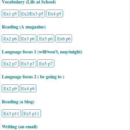
Vocabulary (Life at School)
Ex1 p5
Ex2/Ex3 p5
Ex4 p5
Reading (A magazine)
Ex2 p6
Ex3 p6
Ex5 p6
Ex6 p6
Language focus 1 (will/won't, may/might)
Ex2 p7
Ex3 p7
Ex5 p7
Language focus 2 ( be going to )
Ex2 p9
Ex4 p9
Reading (a blog)
Ex3 p11
Ex5 p11
Writing (an email)