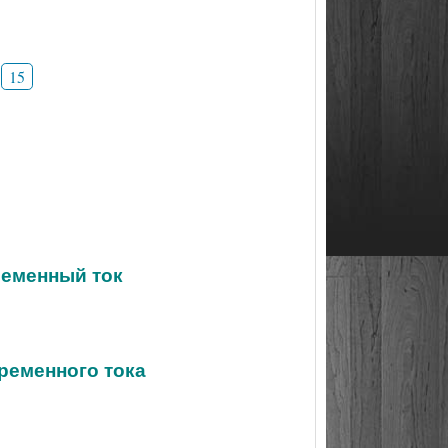
15
ременный ток
еременного тока