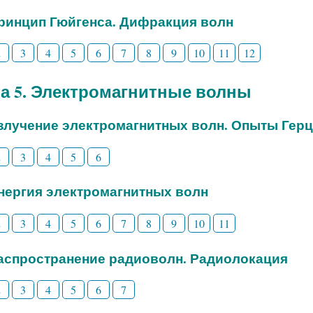
Принцип Гюйгенса. Дифракция волн
2
3
4
5
6
7
8
9
10
11
12
а 5. Электромагнитные волны
Излучение электромагнитных волн. Опыты Гер
2
3
4
5
6
Энергия электромагнитных волн
2
3
4
5
6
7
8
9
10
11
Распространение радиоволн. Радиолокация
2
3
4
5
6
7