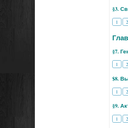
§3. С
1
Глав
§7. Г
1
$8. В
1
§9. А
1