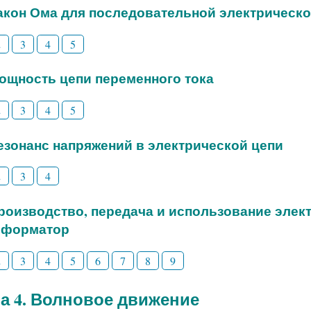
Закон Ома для последовательной электрическо
2
3
4
5
Мощность цепи переменного тока
2
3
4
5
Резонанс напряжений в электрической цепи
2
3
4
Производство, передача и использование элек
сформатор
2
3
4
5
6
7
8
9
а 4. Волновое движение