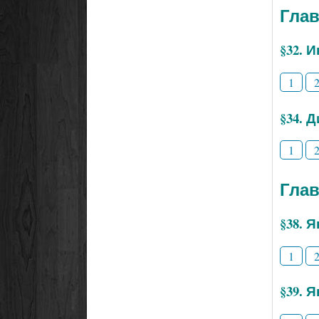
Глав
§32. 
1
§34. 
1
Глав
§38. 
1
§39. 