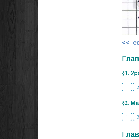
<< е
Глав
§1. У
1
§2. М
1
Глав