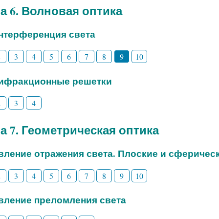
а 6. Волновая оптика
Интерференция света
2
3
4
5
6
7
8
9
10
Дифракционные решетки
2
3
4
а 7. Геометрическая оптика
Явление отражения света. Плоские и сферичес
2
3
4
5
6
7
8
9
10
Явление преломления света