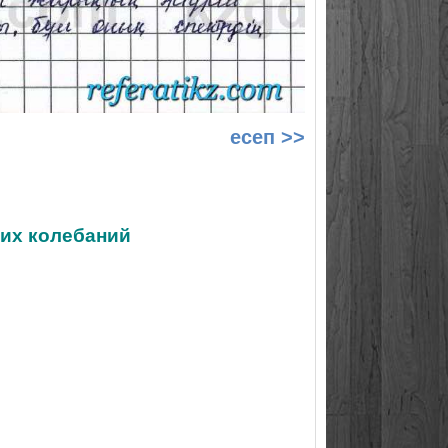
есеп >>
ких колебаний