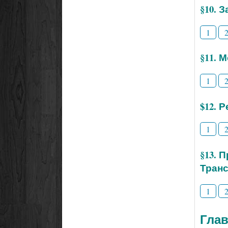
§10. 
1
§11. 
1
$12. 
1
§13. 
Тран
1
Глав