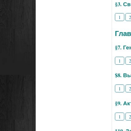
§3. С
1
Глав
§7. Г
1
$8. В
1
§9. А
1
§10. 