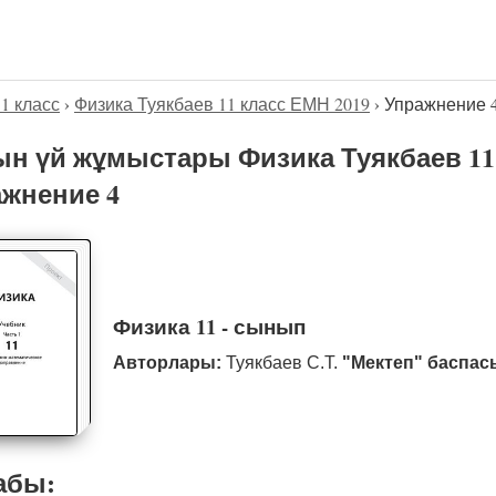
11 класс
›
Физика Туякбаев 11 класс ЕМН 2019
›
Упражнение 
н үй жұмыстары Физика Туякбаев 11 
жнение 4
Физика 11 - сынып
Авторлары:
Туякбаев С.Т.
"Мектеп" баспас
абы: