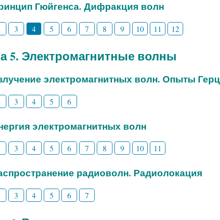
Принцип Гюйгенса. Дифракция волн
2
3
4
5
6
7
8
9
10
11
12
а 5. Электромагнитные волны
Излучение электромагнитных волн. Опыты Гер
2
3
4
5
6
Энергия электромагнитных волн
2
3
4
5
6
7
8
9
10
11
Распространение радиоволн. Радиолокация
2
3
4
5
6
7