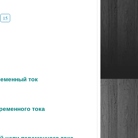
15
ременный ток
еременного тока
й цепи переменного тока