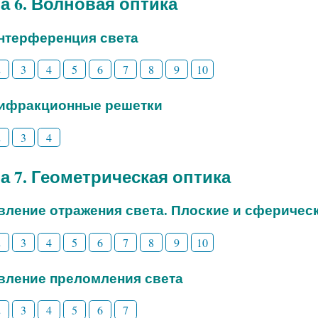
а 6. Волновая оптика
Интерференция света
2
3
4
5
6
7
8
9
10
Дифракционные решетки
2
3
4
а 7. Геометрическая оптика
Явление отражения света. Плоские и сферичес
2
3
4
5
6
7
8
9
10
Явление преломления света
2
3
4
5
6
7