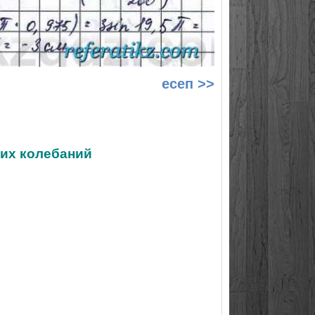
есеп >>
ких колебаний