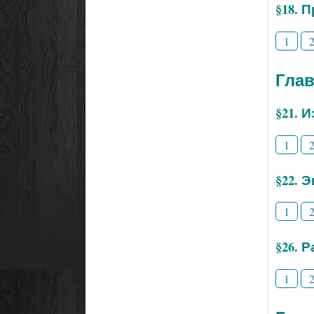
§18. 
1
Глав
§21. 
1
§22. 
1
§26. 
1