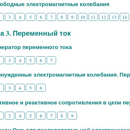
вободные электромагнитные колебания
2
3
4
5
6
7
8
9
10
11
12
13
14
а 3. Переменный ток
енератор переменного тока
2
3
4
5
6
7
ынужденные электромагнитные колебания. Пе
2
3
4
5
6
ктивное и реактивное сопротивления в цепи п
2
3
4
5
6
7
8
9
Закон Ома для последовательной электрическо