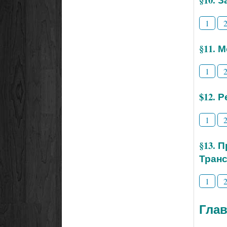
1
§11. 
1
$12. 
1
§13. 
Тран
1
Глав