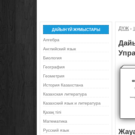
ДҮЖ
›
ДАЙЫН ҮЙ ЖҰМЫСТАРЫ
Алгебра
Дайы
Английский язык
Упра
Биология
География
Геометрия
История Казахстана
Казахская литература
Казахский язык и литература
Қазақ тілі
Математика
Жау
Русский язык