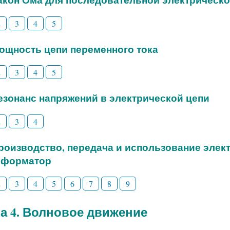
2
3
4
5
Мощность цепи переменного тока
2
3
4
5
Резонанс напряжений в электрической цепи
2
3
4
Производство, передача и использование элек
сформатор
2
3
4
5
6
7
8
9
а 4. Волновое движение