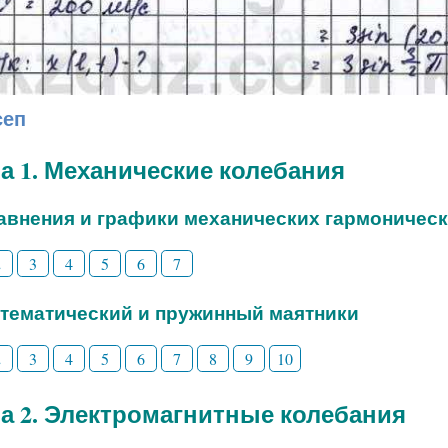
сеп
а 1. Механические колебания
равнения и графики механических гармоничес
2
3
4
5
6
7
атематический и пружинный маятники
2
3
4
5
6
7
8
9
10
а 2. Электромагнитные колебания