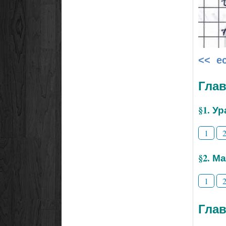
<< е
Глав
§1. У
1
§2. М
1
Глав