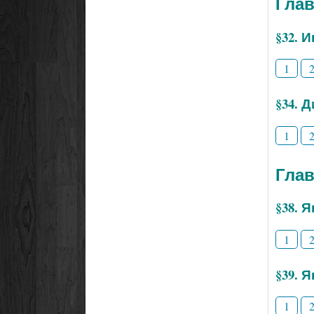
Глав
§32. 
1
§34. 
1
Глав
§38. 
1
§39. 
1