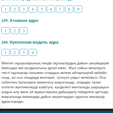
1
2
3
4
5
6
7
8
9
§59. Атомное ядро
1
2
3
§60. Нуклонная модель ядра
1
2
3
4
Мектеп оқушыларының пәндік оқулықтардың дайын шешімдерім
баяғыдан жиі қолданатыны құпия емес. Жыл сайын меңгеруге
тиісті оқулықтар санымен олардың көлемі айтарлықтай көбейіп
отыр, ал осы пәндерді менгеріп, түсінуге уақыт жеткіліксіз. Осы
себеппен балаларға көмектесу мақсатында, олардан талап
етілетін жүктемелерді азайтуға, күнделікті ментальды шаршауын
алдын-алу және үй жұмыстарына дайындалу тиімділігін арттыру
мақсатында мамандар дайын жауаптардан тұратын жинақтар
құрастырады.