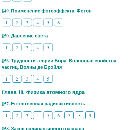
§49. Применение фотоэффекта. Фотон
1
2
3
4
5
6
§50. Давление света
1
2
3
4
5
§56. Трудности теории Бора. Волновые свойства
частиц. Волны де Бройля
1
2
3
4
5
Глава 10. Физика атомного ядра
§57. Естественная радиоактивность
1
2
3
4
5
6
7
8
9
§58. Закон радиоактивного распада