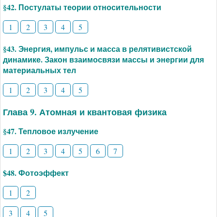
§42. Постулаты теории относительности
1
2
3
4
5
§43. Энергия, импульс и масса в релятивистской
динамике. Закон взаимосвязи массы и энергии для
материальных тел
1
2
3
4
5
Глава 9. Атомная и квантовая физика
§47. Тепловое излучение
1
2
3
4
5
6
7
$48. Фотоэффект
1
2
3
4
5