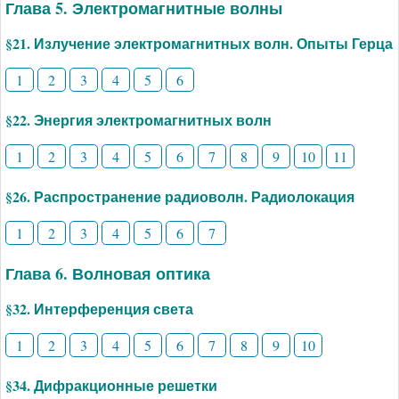
Глава 5. Электромагнитные волны
§21. Излучение электромагнитных волн. Опыты Герца
1
2
3
4
5
6
§22. Энергия электромагнитных волн
1
2
3
4
5
6
7
8
9
10
11
§26. Распространение радиоволн. Радиолокация
1
2
3
4
5
6
7
Глава 6. Волновая оптика
§32. Интерференция света
1
2
3
4
5
6
7
8
9
10
§34. Дифракционные решетки