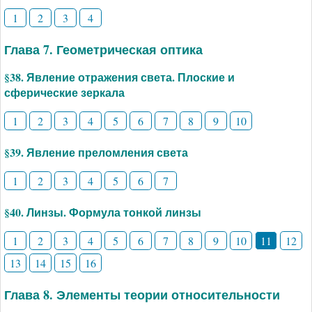
1
2
3
4
Глава 7. Геометрическая оптика
§38. Явление отражения света. Плоские и
сферические зеркала
1
2
3
4
5
6
7
8
9
10
§39. Явление преломления света
1
2
3
4
5
6
7
§40. Линзы. Формула тонкой линзы
1
2
3
4
5
6
7
8
9
10
11
12
13
14
15
16
Глава 8. Элементы теории относительности