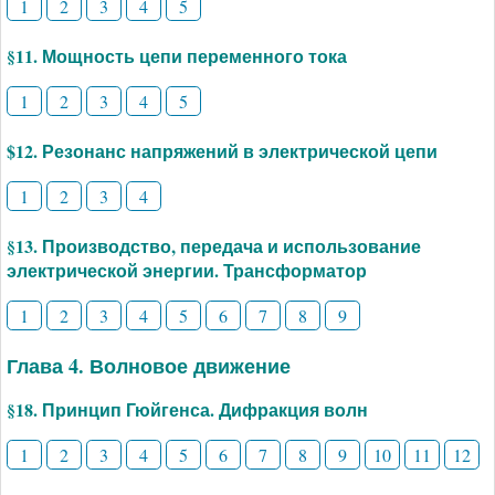
1
2
3
4
5
§11. Мощность цепи переменного тока
1
2
3
4
5
$12. Резонанс напряжений в электрической цепи
1
2
3
4
§13. Производство, передача и использование
электрической энергии. Трансформатор
1
2
3
4
5
6
7
8
9
Глава 4. Волновое движение
§18. Принцип Гюйгенса. Дифракция волн
1
2
3
4
5
6
7
8
9
10
11
12