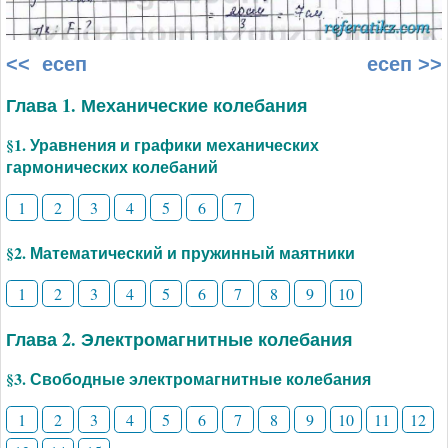
<< есеп
есеп >>
Глава 1. Механические колебания
§1. Уравнения и графики механических
гармонических колебаний
1
2
3
4
5
6
7
§2. Математический и пружинный маятники
1
2
3
4
5
6
7
8
9
10
Глава 2. Электромагнитные колебания
§3. Свободные электромагнитные колебания
1
2
3
4
5
6
7
8
9
10
11
12