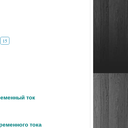
15
ременный ток
еременного тока