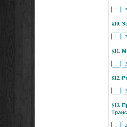
1
§10. 
1
§11. 
1
$12. 
1
§13. 
Тран
1