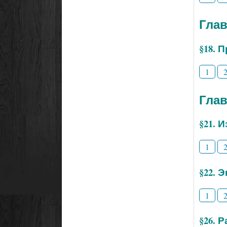
Глав
§18. 
1
Глав
§21. 
1
§22. 
1
§26. 