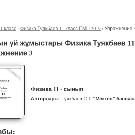
11 класс
›
Физика Туякбаев 11 класс ЕМН 2019
›
Упражнение 
н үй жұмыстары Физика Туякбаев 11 
жнение 3
Физика 11 - сынып
Авторлары:
Туякбаев С.Т.
"Мектеп" баспас
абы: