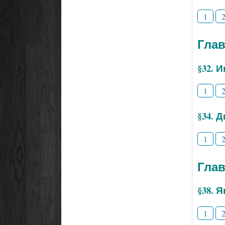
1
Глав
§32. 
1
§34. 
1
Глав
§38. 
1