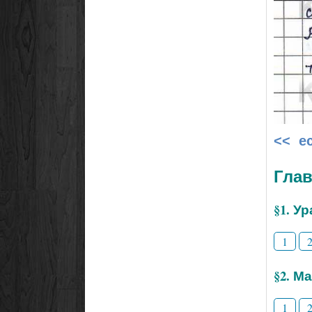
<< е
Глав
§1. У
1
§2. М
1