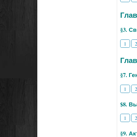
Глав
§3. С
1
Глав
§7. Г
1
$8. В
1
§9. А