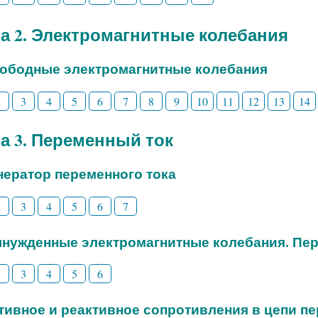
а 2. Электромагнитные колебания
вободные электромагнитные колебания
2
3
4
5
6
7
8
9
10
11
12
13
14
а 3. Переменный ток
енератор переменного тока
2
3
4
5
6
7
ынужденные электромагнитные колебания. Пе
2
3
4
5
6
ктивное и реактивное сопротивления в цепи п