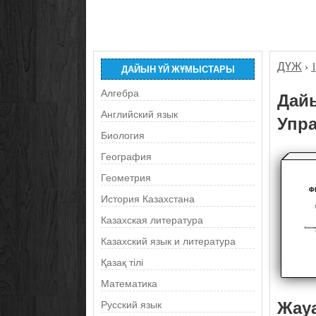
ДҮЖ
›
ДАЙЫН ҮЙ ЖҰМЫСТАРЫ
Алгебра
Дайы
Английский язык
Упра
Биология
География
Геометрия
История Казахстана
Казахская литература
Казахский язык и литература
Қазақ тілі
Математика
Жау
Русский язык