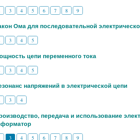
2
3
4
5
6
7
8
9
Закон Ома для последовательной электрическо
2
3
4
5
Мощность цепи переменного тока
2
3
4
5
Резонанс напряжений в электрической цепи
2
3
4
Производство, передача и использование элек
сформатор
2
3
4
5
6
7
8
9