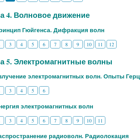
а 4. Волновое движение
Принцип Гюйгенса. Дифракция волн
2
3
4
5
6
7
8
9
10
11
12
а 5. Электромагнитные волны
Излучение электромагнитных волн. Опыты Гер
2
3
4
5
6
Энергия электромагнитных волн
2
3
4
5
6
7
8
9
10
11
Распространение радиоволн. Радиолокация