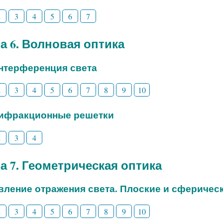
2
3
4
5
6
7
а 6. Волновая оптика
Интерференция света
2
3
4
5
6
7
8
9
10
Дифракционные решетки
2
3
4
а 7. Геометрическая оптика
Явление отражения света. Плоские и сферичес
2
3
4
5
6
7
8
9
10