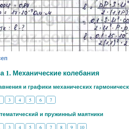
сеп
а 1. Механические колебания
равнения и графики механических гармоничес
2
3
4
5
6
7
атематический и пружинный маятники
2
3
4
5
6
7
8
9
10