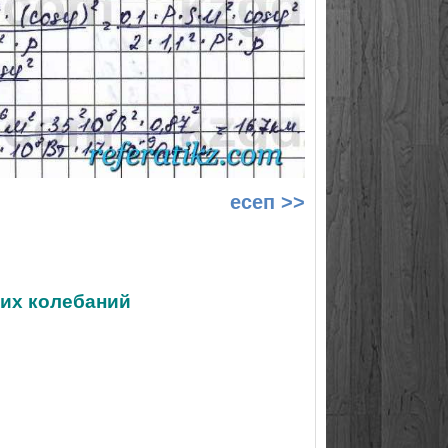
есеп >>
ких колебаний