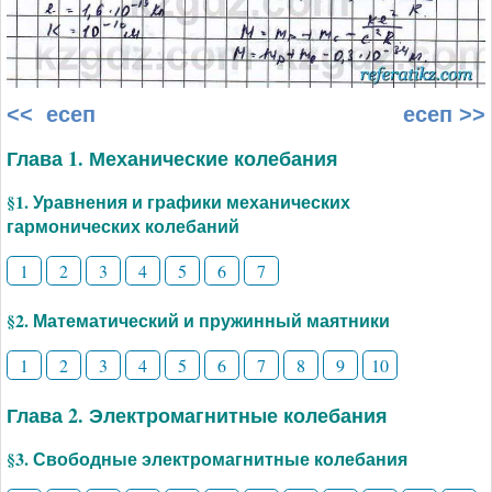
<< есеп
есеп >>
Глава 1. Механические колебания
§1. Уравнения и графики механических
гармонических колебаний
1
2
3
4
5
6
7
§2. Математический и пружинный маятники
1
2
3
4
5
6
7
8
9
10
Глава 2. Электромагнитные колебания
§3. Свободные электромагнитные колебания