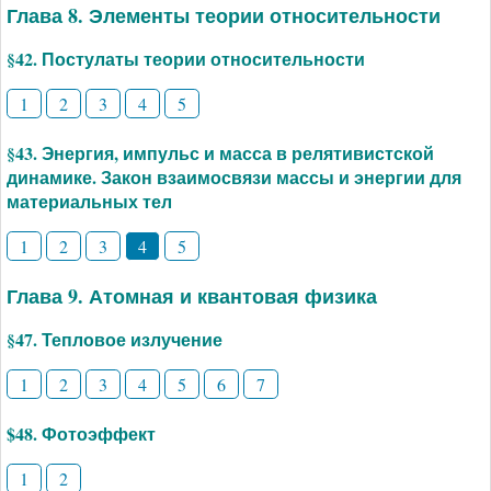
Глава 8. Элементы теории относительности
§42. Постулаты теории относительности
1
2
3
4
5
§43. Энергия, импульс и масса в релятивистской
динамике. Закон взаимосвязи массы и энергии для
материальных тел
1
2
3
4
5
Глава 9. Атомная и квантовая физика
§47. Тепловое излучение
1
2
3
4
5
6
7
$48. Фотоэффект
1
2