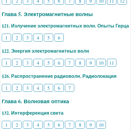
1
2
3
4
5
6
7
8
9
10
11
12
Глава 5. Электромагнитные волны
§21. Излучение электромагнитных волн. Опыты Герца
1
2
3
4
5
6
§22. Энергия электромагнитных волн
1
2
3
4
5
6
7
8
9
10
11
§26. Распространение радиоволн. Радиолокация
1
2
3
4
5
6
7
Глава 6. Волновая оптика
§32. Интерференция света
1
2
3
4
5
6
7
8
9
10