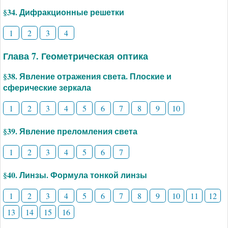
§34. Дифракционные решетки
1
2
3
4
Глава 7. Геометрическая оптика
§38. Явление отражения света. Плоские и
сферические зеркала
1
2
3
4
5
6
7
8
9
10
§39. Явление преломления света
1
2
3
4
5
6
7
§40. Линзы. Формула тонкой линзы
1
2
3
4
5
6
7
8
9
10
11
12
13
14
15
16