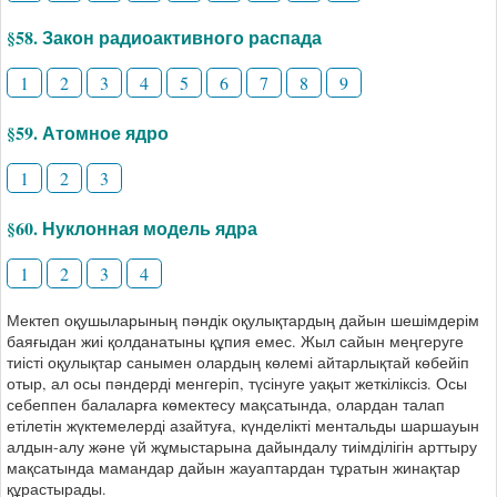
§58. Закон радиоактивного распада
1
2
3
4
5
6
7
8
9
§59. Атомное ядро
1
2
3
§60. Нуклонная модель ядра
1
2
3
4
Мектеп оқушыларының пәндік оқулықтардың дайын шешімдерім
баяғыдан жиі қолданатыны құпия емес. Жыл сайын меңгеруге
тиісті оқулықтар санымен олардың көлемі айтарлықтай көбейіп
отыр, ал осы пәндерді менгеріп, түсінуге уақыт жеткіліксіз. Осы
себеппен балаларға көмектесу мақсатында, олардан талап
етілетін жүктемелерді азайтуға, күнделікті ментальды шаршауын
алдын-алу және үй жұмыстарына дайындалу тиімділігін арттыру
мақсатында мамандар дайын жауаптардан тұратын жинақтар
құрастырады.