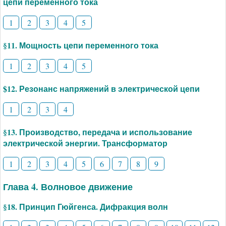
цепи переменного тока
1
2
3
4
5
§11. Мощность цепи переменного тока
1
2
3
4
5
$12. Резонанс напряжений в электрической цепи
1
2
3
4
§13. Производство, передача и использование
электрической энергии. Трансформатор
1
2
3
4
5
6
7
8
9
Глава 4. Волновое движение
§18. Принцип Гюйгенса. Дифракция волн