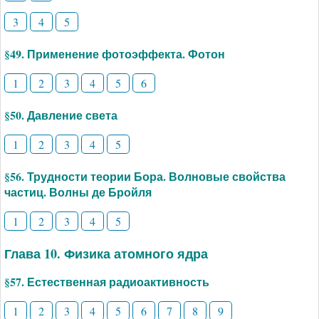
3
4
5
§49. Применение фотоэффекта. Фотон
1
2
3
4
5
6
§50. Давление света
1
2
3
4
5
§56. Трудности теории Бора. Волновые свойства
частиц. Волны де Бройля
1
2
3
4
5
Глава 10. Физика атомного ядра
§57. Естественная радиоактивность
1
2
3
4
5
6
7
8
9