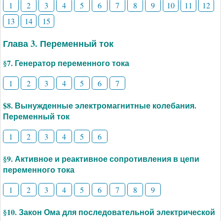
1
2
3
4
5
6
7
8
9
10
11
12
13
14
15
Глава 3. Переменный ток
§7. Генератор переменного тока
1
2
3
4
5
6
7
$8. Вынужденные электромагнитные колебания.
Переменный ток
1
2
3
4
5
6
§9. Активное и реактивное сопротивления в цепи
переменного тока
1
2
3
4
5
6
7
8
9
§10. Закон Ома для последовательной электрической