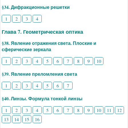
§34. Дифракционные решетки
1
2
3
4
Глава 7. Геометрическая оптика
§38. Явление отражения света. Плоские и
сферические зеркала
1
2
3
4
5
6
7
8
9
10
§39. Явление преломления света
1
2
3
4
5
6
7
§40. Линзы. Формула тонкой линзы
1
2
3
4
5
6
7
8
9
10
11
12
13
14
15
16