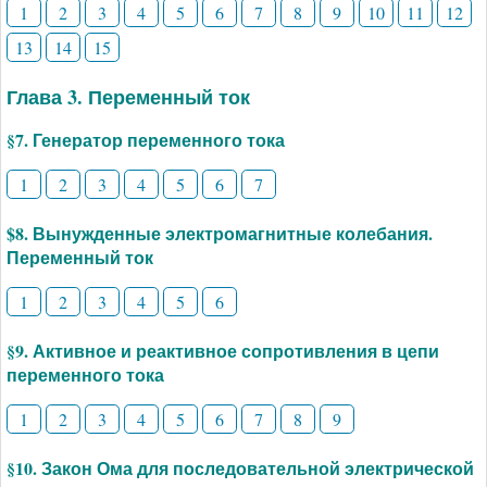
1
2
3
4
5
6
7
8
9
10
11
12
13
14
15
Глава 3. Переменный ток
§7. Генератор переменного тока
1
2
3
4
5
6
7
$8. Вынужденные электромагнитные колебания.
Переменный ток
1
2
3
4
5
6
§9. Активное и реактивное сопротивления в цепи
переменного тока
1
2
3
4
5
6
7
8
9
§10. Закон Ома для последовательной электрической