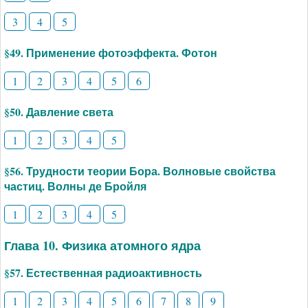
3
4
5
§49. Применение фотоэффекта. Фотон
1
2
3
4
5
6
§50. Давление света
1
2
3
4
5
§56. Трудности теории Бора. Волновые свойства
частиц. Волны де Бройля
1
2
3
4
5
Глава 10. Физика атомного ядра
§57. Естественная радиоактивность
1
2
3
4
5
6
7
8
9