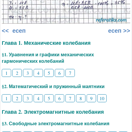
<< есеп
есеп >>
Глава 1. Механические колебания
§1. Уравнения и графики механических
гармонических колебаний
1
2
3
4
5
6
7
§2. Математический и пружинный маятники
1
2
3
4
5
6
7
8
9
10
Глава 2. Электромагнитные колебания
§3. Свободные электромагнитные колебания