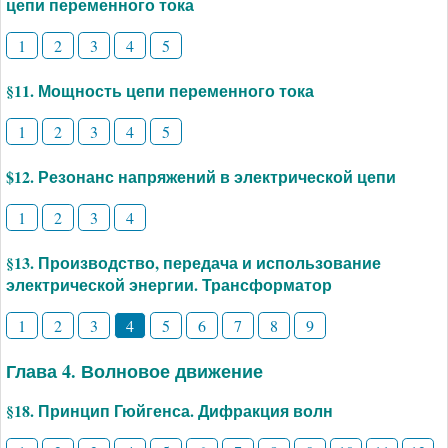
цепи переменного тока
1
2
3
4
5
§11. Мощность цепи переменного тока
1
2
3
4
5
$12. Резонанс напряжений в электрической цепи
1
2
3
4
§13. Производство, передача и использование
электрической энергии. Трансформатор
1
2
3
4
5
6
7
8
9
Глава 4. Волновое движение
§18. Принцип Гюйгенса. Дифракция волн