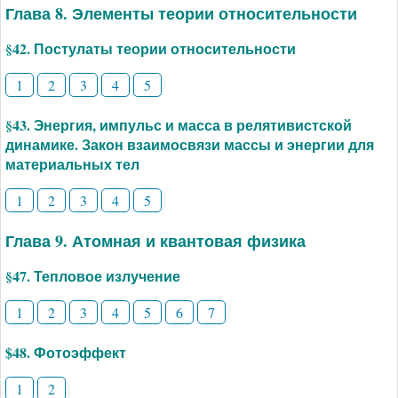
Глава 8. Элементы теории относительности
§42. Постулаты теории относительности
1
2
3
4
5
§43. Энергия, импульс и масса в релятивистской
динамике. Закон взаимосвязи массы и энергии для
материальных тел
1
2
3
4
5
Глава 9. Атомная и квантовая физика
§47. Тепловое излучение
1
2
3
4
5
6
7
$48. Фотоэффект
1
2