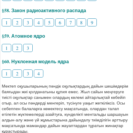
§58. Закон радиоактивного распада
1
2
3
4
5
6
7
8
9
§59. Атомное ядро
1
2
3
§60. Нуклонная модель ядра
1
2
3
4
Мектеп оқушыларының пәндік оқулықтардың дайын шешімдерім
баяғыдан жиі қолданатыны құпия емес. Жыл сайын меңгеруге
тиісті оқулықтар санымен олардың көлемі айтарлықтай көбейіп
отыр, ал осы пәндерді менгеріп, түсінуге уақыт жеткіліксіз. Осы
себеппен балаларға көмектесу мақсатында, олардан талап
етілетін жүктемелерді азайтуға, күнделікті ментальды шаршауын
алдын-алу және үй жұмыстарына дайындалу тиімділігін арттыру
мақсатында мамандар дайын жауаптардан тұратын жинақтар
құрастырады.