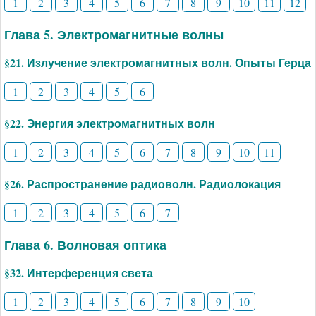
1
2
3
4
5
6
7
8
9
10
11
12
Глава 5. Электромагнитные волны
§21. Излучение электромагнитных волн. Опыты Герца
1
2
3
4
5
6
§22. Энергия электромагнитных волн
1
2
3
4
5
6
7
8
9
10
11
§26. Распространение радиоволн. Радиолокация
1
2
3
4
5
6
7
Глава 6. Волновая оптика
§32. Интерференция света
1
2
3
4
5
6
7
8
9
10