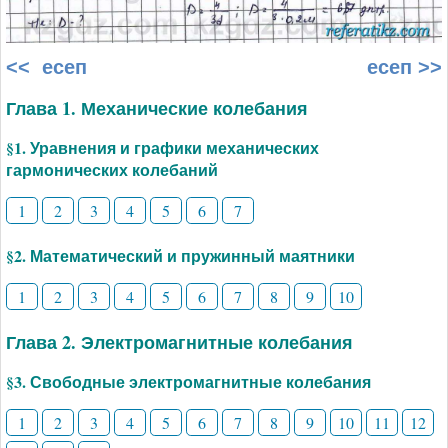
<< есеп
есеп >>
Глава 1. Механические колебания
§1. Уравнения и графики механических
гармонических колебаний
1
2
3
4
5
6
7
§2. Математический и пружинный маятники
1
2
3
4
5
6
7
8
9
10
Глава 2. Электромагнитные колебания
§3. Свободные электромагнитные колебания
1
2
3
4
5
6
7
8
9
10
11
12