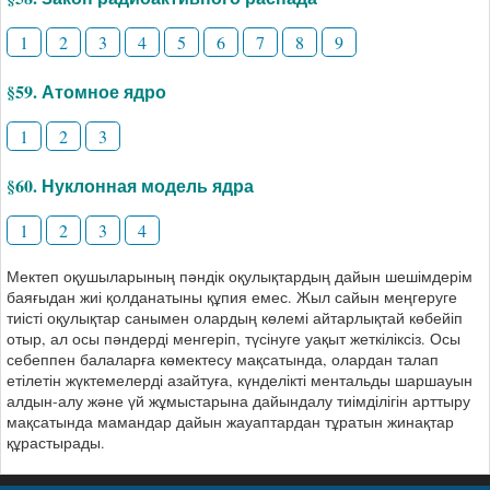
1
2
3
4
5
6
7
8
9
§59. Атомное ядро
1
2
3
§60. Нуклонная модель ядра
1
2
3
4
Мектеп оқушыларының пәндік оқулықтардың дайын шешімдерім
баяғыдан жиі қолданатыны құпия емес. Жыл сайын меңгеруге
тиісті оқулықтар санымен олардың көлемі айтарлықтай көбейіп
отыр, ал осы пәндерді менгеріп, түсінуге уақыт жеткіліксіз. Осы
себеппен балаларға көмектесу мақсатында, олардан талап
етілетін жүктемелерді азайтуға, күнделікті ментальды шаршауын
алдын-алу және үй жұмыстарына дайындалу тиімділігін арттыру
мақсатында мамандар дайын жауаптардан тұратын жинақтар
құрастырады.