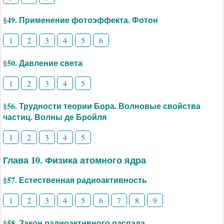
§49. Применение фотоэффекта. Фотон
1
2
3
4
5
6
§50. Давление света
1
2
3
4
5
§56. Трудности теории Бора. Волновые свойства
частиц. Волны де Бройля
1
2
3
4
5
Глава 10. Физика атомного ядра
§57. Естественная радиоактивность
1
2
3
4
5
6
7
8
9
§58. Закон радиоактивного распада