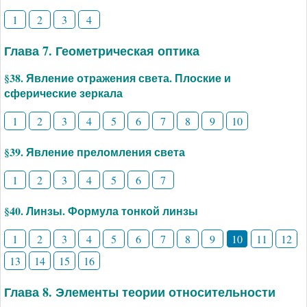
1
2
3
4
Глава 7. Геометрическая оптика
§38. Явление отражения света. Плоские и
сферические зеркала
1
2
3
4
5
6
7
8
9
10
§39. Явление преломления света
1
2
3
4
5
6
7
§40. Линзы. Формула тонкой линзы
1
2
3
4
5
6
7
8
9
10
11
12
13
14
15
16
Глава 8. Элементы теории относительности