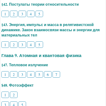
§42. Постулаты теории относительности
1
2
3
4
5
§43. Энергия, импульс и масса в релятивистской
динамике. Закон взаимосвязи массы и энергии для
материальных тел
1
2
3
4
5
Глава 9. Атомная и квантовая физика
§47. Тепловое излучение
1
2
3
4
5
6
7
$48. Фотоэффект
1
2
3
4
5