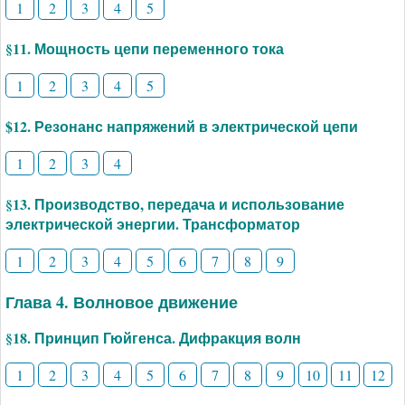
1
2
3
4
5
§11. Мощность цепи переменного тока
1
2
3
4
5
$12. Резонанс напряжений в электрической цепи
1
2
3
4
§13. Производство, передача и использование
электрической энергии. Трансформатор
1
2
3
4
5
6
7
8
9
Глава 4. Волновое движение
§18. Принцип Гюйгенса. Дифракция волн
1
2
3
4
5
6
7
8
9
10
11
12