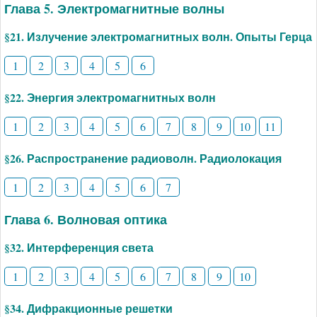
Глава 5. Электромагнитные волны
§21. Излучение электромагнитных волн. Опыты Герца
1
2
3
4
5
6
§22. Энергия электромагнитных волн
1
2
3
4
5
6
7
8
9
10
11
§26. Распространение радиоволн. Радиолокация
1
2
3
4
5
6
7
Глава 6. Волновая оптика
§32. Интерференция света
1
2
3
4
5
6
7
8
9
10
§34. Дифракционные решетки