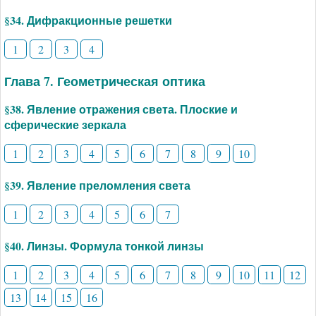
§34. Дифракционные решетки
1
2
3
4
Глава 7. Геометрическая оптика
§38. Явление отражения света. Плоские и
сферические зеркала
1
2
3
4
5
6
7
8
9
10
§39. Явление преломления света
1
2
3
4
5
6
7
§40. Линзы. Формула тонкой линзы
1
2
3
4
5
6
7
8
9
10
11
12
13
14
15
16