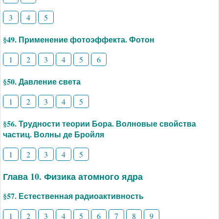
3
4
5
§49. Применение фотоэффекта. Фотон
1
2
3
4
5
6
§50. Давление света
1
2
3
4
5
§56. Трудности теории Бора. Волновые свойства
частиц. Волны де Бройля
1
2
3
4
5
Глава 10. Физика атомного ядра
§57. Естественная радиоактивность
1
2
3
4
5
6
7
8
9