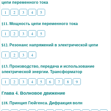
цепи переменного тока
1
2
3
4
5
§11. Мощность цепи переменного тока
1
2
3
4
5
$12. Резонанс напряжений в электрической цепи
1
2
3
4
§13. Производство, передача и использование
электрической энергии. Трансформатор
1
2
3
4
5
6
7
8
9
Глава 4. Волновое движение
§18. Принцип Гюйгенса. Дифракция волн