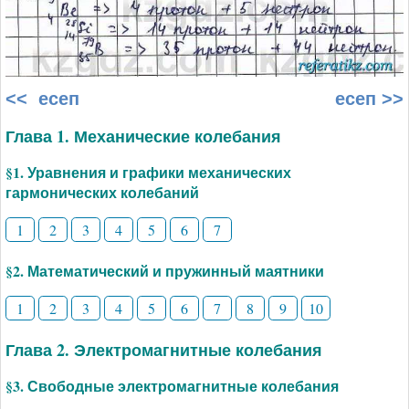
<< есеп
есеп >>
Глава 1. Механические колебания
§1. Уравнения и графики механических
гармонических колебаний
1
2
3
4
5
6
7
§2. Математический и пружинный маятники
1
2
3
4
5
6
7
8
9
10
Глава 2. Электромагнитные колебания
§3. Свободные электромагнитные колебания