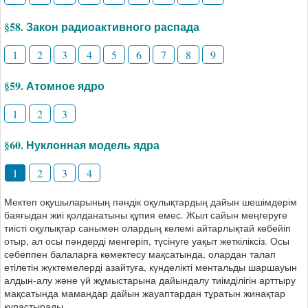
§58. Закон радиоактивного распада
1
2
3
4
5
6
7
8
9
§59. Атомное ядро
1
2
3
§60. Нуклонная модель ядра
1
2
3
4
Мектеп оқушыларының пәндік оқулықтардың дайын шешімдерім
баяғыдан жиі қолданатыны құпия емес. Жыл сайын меңгеруге
тиісті оқулықтар санымен олардың көлемі айтарлықтай көбейіп
отыр, ал осы пәндерді менгеріп, түсінуге уақыт жеткіліксіз. Осы
себеппен балаларға көмектесу мақсатында, олардан талап
етілетін жүктемелерді азайтуға, күнделікті ментальды шаршауын
алдын-алу және үй жұмыстарына дайындалу тиімділігін арттыру
мақсатында мамандар дайын жауаптардан тұратын жинақтар
құрастырады.