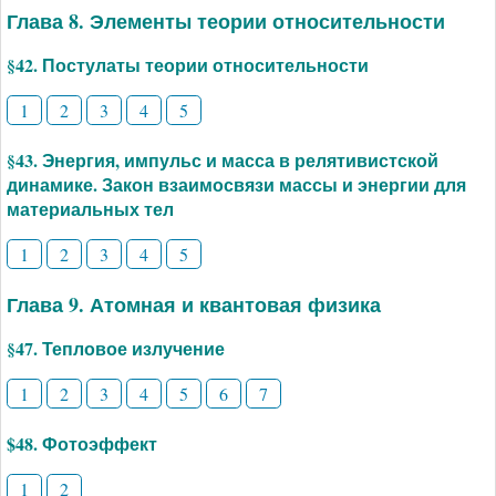
Глава 8. Элементы теории относительности
§42. Постулаты теории относительности
1
2
3
4
5
§43. Энергия, импульс и масса в релятивистской
динамике. Закон взаимосвязи массы и энергии для
материальных тел
1
2
3
4
5
Глава 9. Атомная и квантовая физика
§47. Тепловое излучение
1
2
3
4
5
6
7
$48. Фотоэффект
1
2