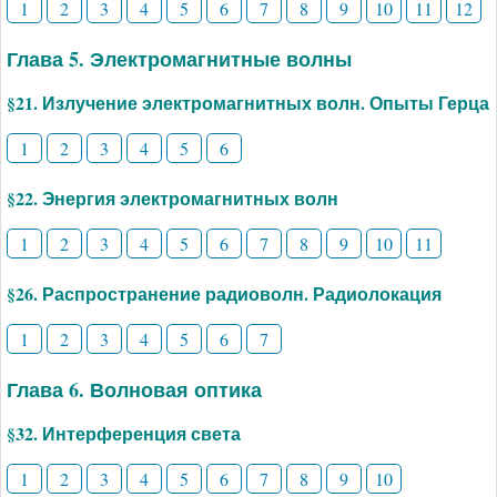
1
2
3
4
5
6
7
8
9
10
11
12
Глава 5. Электромагнитные волны
§21. Излучение электромагнитных волн. Опыты Герца
1
2
3
4
5
6
§22. Энергия электромагнитных волн
1
2
3
4
5
6
7
8
9
10
11
§26. Распространение радиоволн. Радиолокация
1
2
3
4
5
6
7
Глава 6. Волновая оптика
§32. Интерференция света
1
2
3
4
5
6
7
8
9
10