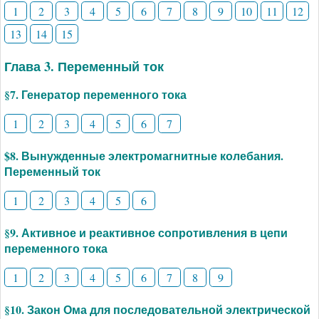
1
2
3
4
5
6
7
8
9
10
11
12
13
14
15
Глава 3. Переменный ток
§7. Генератор переменного тока
1
2
3
4
5
6
7
$8. Вынужденные электромагнитные колебания.
Переменный ток
1
2
3
4
5
6
§9. Активное и реактивное сопротивления в цепи
переменного тока
1
2
3
4
5
6
7
8
9
§10. Закон Ома для последовательной электрической