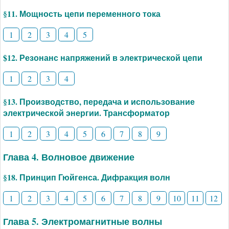
§11. Мощность цепи переменного тока
1
2
3
4
5
$12. Резонанс напряжений в электрической цепи
1
2
3
4
§13. Производство, передача и использование
электрической энергии. Трансформатор
1
2
3
4
5
6
7
8
9
Глава 4. Волновое движение
§18. Принцип Гюйгенса. Дифракция волн
1
2
3
4
5
6
7
8
9
10
11
12
Глава 5. Электромагнитные волны