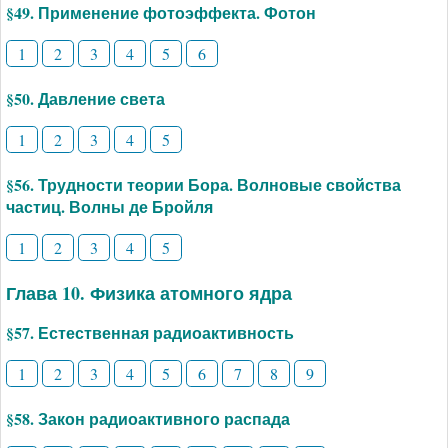
§49. Применение фотоэффекта. Фотон
1
2
3
4
5
6
§50. Давление света
1
2
3
4
5
§56. Трудности теории Бора. Волновые свойства
частиц. Волны де Бройля
1
2
3
4
5
Глава 10. Физика атомного ядра
§57. Естественная радиоактивность
1
2
3
4
5
6
7
8
9
§58. Закон радиоактивного распада