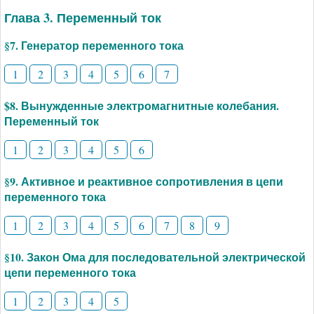
Глава 3. Переменный ток
§7. Генератор переменного тока
1
2
3
4
5
6
7
$8. Вынужденные электромагнитные колебания.
Переменный ток
1
2
3
4
5
6
§9. Активное и реактивное сопротивления в цепи
переменного тока
1
2
3
4
5
6
7
8
9
§10. Закон Ома для последовательной электрической
цепи переменного тока
1
2
3
4
5