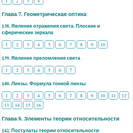
1
2
3
4
Глава 7. Геометрическая оптика
§38. Явление отражения света. Плоские и
сферические зеркала
1
2
3
4
5
6
7
8
9
10
§39. Явление преломления света
1
2
3
4
5
6
7
§40. Линзы. Формула тонкой линзы
1
2
3
4
5
6
7
8
9
10
11
12
13
14
15
16
Глава 8. Элементы теории относительности
§42. Постулаты теории относительности