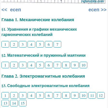
<< есеп
есеп >>
Глава 1. Механические колебания
§1. Уравнения и графики механических
гармонических колебаний
1
2
3
4
5
6
7
§2. Математический и пружинный маятники
1
2
3
4
5
6
7
8
9
10
Глава 2. Электромагнитные колебания
§3. Свободные электромагнитные колебания
1
2
3
4
5
6
7
8
9
10
11
12
13
14
15