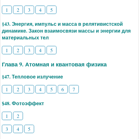
1
2
3
4
5
§43. Энергия, импульс и масса в релятивистской
динамике. Закон взаимосвязи массы и энергии для
материальных тел
1
2
3
4
5
Глава 9. Атомная и квантовая физика
§47. Тепловое излучение
1
2
3
4
5
6
7
$48. Фотоэффект
1
2
3
4
5