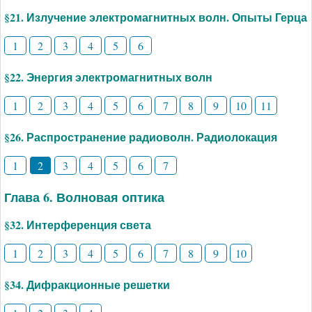
§21. Излучение электромагнитных волн. Опыты Герца
1
2
3
4
5
6
§22. Энергия электромагнитных волн
1
2
3
4
5
6
7
8
9
10
11
§26. Распространение радиоволн. Радиолокация
1
2
3
4
5
6
7
Глава 6. Волновая оптика
§32. Интерференция света
1
2
3
4
5
6
7
8
9
10
§34. Дифракционные решетки