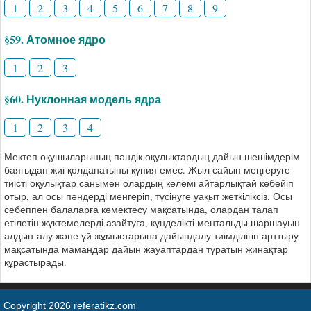
1
2
3
4
5
6
7
8
9
§59. Атомное ядро
1
2
3
§60. Нуклонная модель ядра
1
2
3
4
Мектеп оқушыларының пәндік оқулықтардың дайын шешімдерім
баяғыдан жиі қолданатыны құпия емес. Жыл сайын меңгеруге
тиісті оқулықтар санымен олардың көлемі айтарлықтай көбейіп
отыр, ал осы пәндерді менгеріп, түсінуге уақыт жеткіліксіз. Осы
себеппен балаларға көмектесу мақсатында, олардан талап
етілетін жүктемелерді азайтуға, күнделікті ментальды шаршауын
алдын-алу және үй жұмыстарына дайындалу тиімділігін арттыру
мақсатында мамандар дайын жауаптардан тұратын жинақтар
құрастырады.
Copyright 2026 referatikz.com