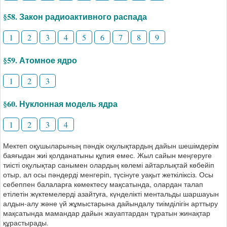
§58. Закон радиоактивного распада
1
2
3
4
5
6
7
8
9
§59. Атомное ядро
1
2
3
§60. Нуклонная модель ядра
1
2
3
4
Мектеп оқушыларының пәндік оқулықтардың дайын шешімдерім
баяғыдан жиі қолданатыны құпия емес. Жыл сайын меңгеруге
тиісті оқулықтар санымен олардың көлемі айтарлықтай көбейіп
отыр, ал осы пәндерді менгеріп, түсінуге уақыт жеткіліксіз. Осы
себеппен балаларға көмектесу мақсатында, олардан талап
етілетін жүктемелерді азайтуға, күнделікті ментальды шаршауын
алдын-алу және үй жұмыстарына дайындалу тиімділігін арттыру
мақсатында мамандар дайын жауаптардан тұратын жинақтар
құрастырады.