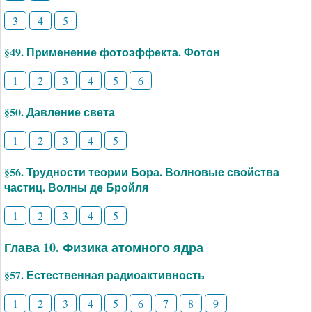
3
4
5
§49. Применение фотоэффекта. Фотон
1
2
3
4
5
6
§50. Давление света
1
2
3
4
5
§56. Трудности теории Бора. Волновые свойства
частиц. Волны де Бройля
1
2
3
4
5
Глава 10. Физика атомного ядра
§57. Естественная радиоактивность
1
2
3
4
5
6
7
8
9