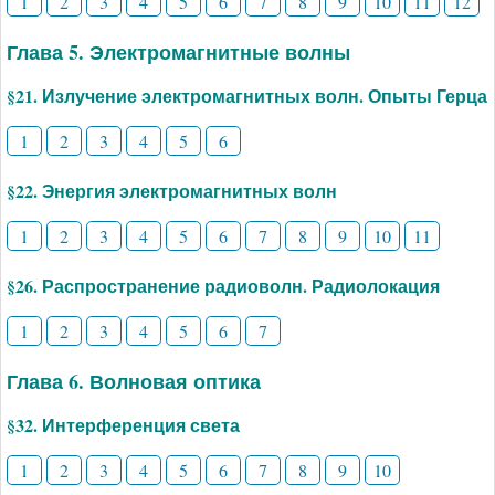
1
2
3
4
5
6
7
8
9
10
11
12
Глава 5. Электромагнитные волны
§21. Излучение электромагнитных волн. Опыты Герца
1
2
3
4
5
6
§22. Энергия электромагнитных волн
1
2
3
4
5
6
7
8
9
10
11
§26. Распространение радиоволн. Радиолокация
1
2
3
4
5
6
7
Глава 6. Волновая оптика
§32. Интерференция света
1
2
3
4
5
6
7
8
9
10