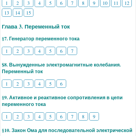
1
2
3
4
5
6
7
8
9
10
11
12
13
14
15
Глава 3. Переменный ток
§7. Генератор переменного тока
1
2
3
4
5
6
7
$8. Вынужденные электромагнитные колебания.
Переменный ток
1
2
3
4
5
6
§9. Активное и реактивное сопротивления в цепи
переменного тока
1
2
3
4
5
6
7
8
9
§10. Закон Ома для последовательной электрической