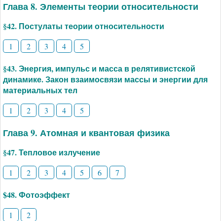
Глава 8. Элементы теории относительности
§42. Постулаты теории относительности
1
2
3
4
5
§43. Энергия, импульс и масса в релятивистской
динамике. Закон взаимосвязи массы и энергии для
материальных тел
1
2
3
4
5
Глава 9. Атомная и квантовая физика
§47. Тепловое излучение
1
2
3
4
5
6
7
$48. Фотоэффект
1
2