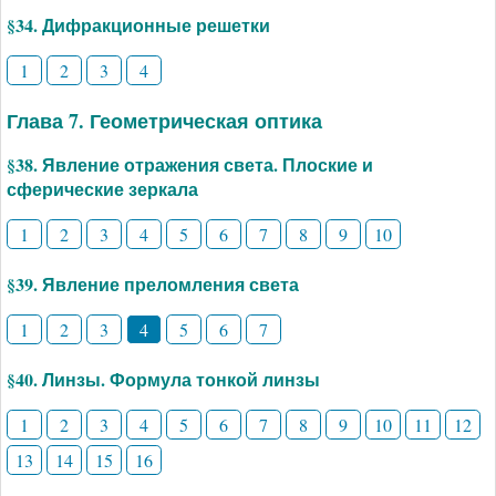
§34. Дифракционные решетки
1
2
3
4
Глава 7. Геометрическая оптика
§38. Явление отражения света. Плоские и
сферические зеркала
1
2
3
4
5
6
7
8
9
10
§39. Явление преломления света
1
2
3
4
5
6
7
§40. Линзы. Формула тонкой линзы
1
2
3
4
5
6
7
8
9
10
11
12
13
14
15
16