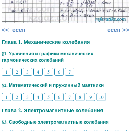
<< есеп
есеп >>
Глава 1. Механические колебания
§1. Уравнения и графики механических
гармонических колебаний
1
2
3
4
5
6
7
§2. Математический и пружинный маятники
1
2
3
4
5
6
7
8
9
10
Глава 2. Электромагнитные колебания
§3. Свободные электромагнитные колебания