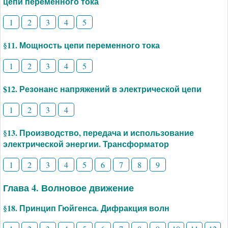
цепи переменного тока
1
2
3
4
5
§11. Мощность цепи переменного тока
1
2
3
4
5
$12. Резонанс напряжений в электрической цепи
1
2
3
4
§13. Производство, передача и использование
электрической энергии. Трансформатор
1
2
3
4
5
6
7
8
9
Глава 4. Волновое движение
§18. Принцип Гюйгенса. Дифракция волн