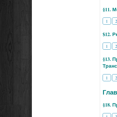
§11. 
1
$12. 
1
§13. 
Тран
1
Глав
§18. 
1