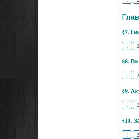
Глав
§7. Г
1
$8. В
1
§9. А
1
§10. 
1