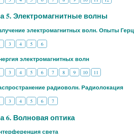
а 5. Электромагнитные волны
Излучение электромагнитных волн. Опыты Гер
2
3
4
5
6
Энергия электромагнитных волн
2
3
4
5
6
7
8
9
10
11
Распространение радиоволн. Радиолокация
2
3
4
5
6
7
а 6. Волновая оптика
Интерференция света