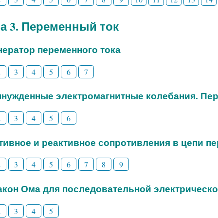
а 3. Переменный ток
енератор переменного тока
2
3
4
5
6
7
ынужденные электромагнитные колебания. Пе
2
3
4
5
6
ктивное и реактивное сопротивления в цепи п
2
3
4
5
6
7
8
9
Закон Ома для последовательной электрическо
2
3
4
5