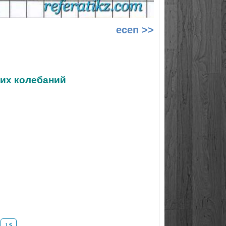
есеп >>
ких колебаний
15