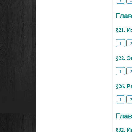
Глав
§21. 
1
§22. 
1
§26. 
1
Глав
§32. 