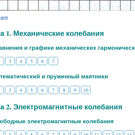
сеп
а 1. Механические колебания
равнения и графики механических гармоничес
2
3
4
5
6
7
атематический и пружинный маятники
2
3
4
5
6
7
8
9
10
а 2. Электромагнитные колебания
вободные электромагнитные колебания
2
3
4
5
6
7
8
9
10
11
12
13
14