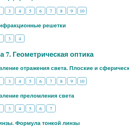
2
3
4
5
6
7
8
9
10
Дифракционные решетки
2
3
4
а 7. Геометрическая оптика
Явление отражения света. Плоские и сферичес
2
3
4
5
6
7
8
9
10
Явление преломления света
2
3
4
5
6
7
Линзы. Формула тонкой линзы