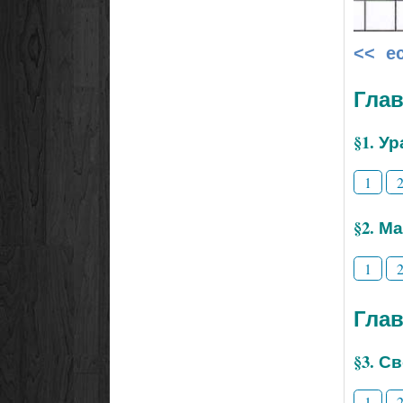
<< е
Глав
§1. У
1
§2. М
1
Глав
§3. С
1