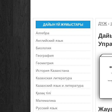
ДҮЖ
›
ДАЙЫН ҮЙ ЖҰМЫСТАРЫ
Алгебра
Дайы
Английский язык
Упра
Биология
География
Геометрия
История Казахстана
Казахская литература
Казахский язык и литература
Қазақ тілі
Математика
Жау
Русский язык