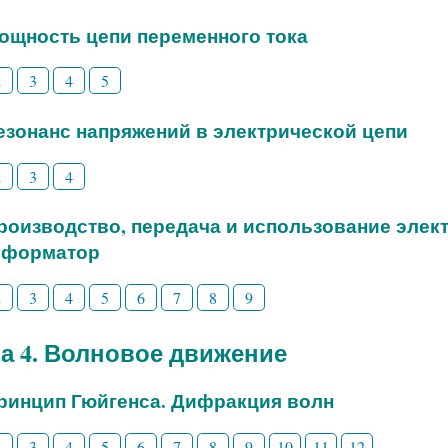
Мощность цепи переменного тока
2
3
4
5
Резонанс напряжений в электрической цепи
2
3
4
Производство, передача и использование элек
сформатор
2
3
4
5
6
7
8
9
а 4. Волновое движение
Принцип Гюйгенса. Дифракция волн
2
3
4
5
6
7
8
9
10
11
12