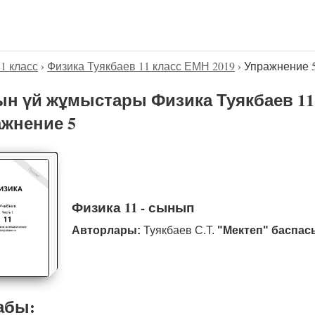
11 класс
›
Физика Туякбаев 11 класс ЕМН 2019
›
Упражнение 
н үй жұмыстары Физика Туякбаев 11 
жнение 5
Физика 11 - сынып
Авторлары:
Туякбаев С.Т.
"Мектеп" баспас
абы: