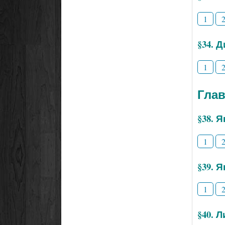
1
§34. 
1
Глав
§38. 
1
§39. 
1
§40. 